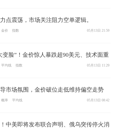
匿
度
徐
力点震荡，市场关注阻力空单逻辑。
师财
金价
指数
05月13日 21:59
匿
怎
徐
大变脸”！金价惊人暴跌超90美元、技术面重
略
平均线
指数
05月13日 11:29
htt
导市场氛围，金价破位走低维持偏空走势
概率
平均线
05月13日 08:42
！中美即将发布联合声明、俄乌突传停火消