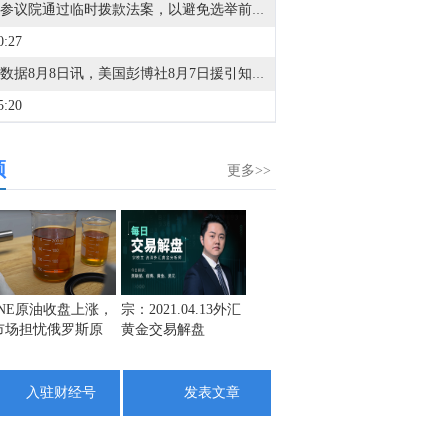
美国参议院通过临时拨款法案，以避免选举前夕出现政府停摆。
0:27
金十数据8月8日讯，美国彭博社8月7日援引知情人士的话报道，美国国防部计划在今年年底前对其正在建设的“金穹”天基导弹防御系统进行首次测试。今年4月，美国太空部队宣布与包括太空探索技术公司、洛克希德-马丁公司在内的12家公司签订合同，研发“金穹”系统中可拦截导弹的天基拦截器。报道援引匿名消息人士的话称，如果拦截导弹系统的地面测试在今年年底前顺利完成，政府准备向相关公司支付6000万美元。此外，预计美国太空部队将从2030年起向通过最终测试的团队采购该系统。（CCTV国际时讯）
5:20
金十数据8月8日讯，今天13时，台风“白海豚”中心位于距离浙江省温州市东偏南方向约465公里的洋面上，中心附近最大风力14级，45米/秒。虽然离浙江还有一定距离，但“白海豚”外围云系今天上午已经在江苏南部、安徽东南部、浙江等地激发出对流。明天，台风登陆前后，华东降雨进一步增强，江苏南部、安徽东南部、上海、浙江大部将有大到暴雨，其中上海南部、浙江东部有特大暴雨，局地日降雨量将达到400毫米甚至500毫米以上，极端性较强，需注意防范。（央视新闻）
频
7:57
更多>>
据国际文传电讯社：俄罗斯称无人机袭击了一艘运载乌克兰军队武器的船只，地点位于敖德萨东部。
2:08
金十数据8月8日讯，美国联邦航空局7日通报，一架重型直升机当天在犹他州灭火时坠毁，机上两人生死未卜。另外，在俄勒冈州，一名推土机操作员在野火中丧生。（央视新闻）
2:39
INE原油收盘上涨，
宗：2021.04.13外汇
市场担忧俄罗斯原
黄金交易解盘
利比亚扎维亚炼油厂：周六无人机袭击了一个未处理的石脑油罐，导致泄漏，目前情况已得到控制。
油出口受阻
5:35
入驻财经号
发表文章
金十数据8月8日讯，美国方面7日援引消息人士的话称，美军参谋长联席会议主席丹·凯恩在寻找摆脱伊朗战事的途径。消息称，三位知情人士透露，过去几周，美军参谋长联席会议主席丹·凯恩私下向特朗普的其他高级顾问明确表示，美国需要找到一条摆脱伊朗战事的途径，因为摆在桌面上的军事选项可能会适得其反，而且仅靠空中力量不太可能实现特朗普的目标。消息人士透露，丹·凯恩曾与其他政府要员，包括副总统万斯、国务卿鲁比奥和中央情报局局长拉特克利夫讨论过升级冲突的军事选项，并提出了寻求结束战事的途径。丹·凯恩最近还与几位理念相近的特朗普顾问私下会面，确保他们在与总统会晤前达成共识。此外，消息还提到，丹·凯恩在近期与特朗普的会晤中，对美国日益减少的军火储备表示担忧，双方还讨论了升级冲突的潜在选项。（央视新闻）
3:48
盛文兵：通胀预期
栾雪：4月13日黄金