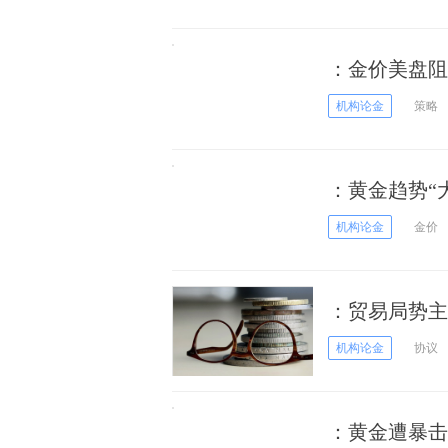
：金价美盘阻
机构论金
策略
：黄金趋势“
大破位
机构论金
金价
：贸易局势主
机构论金
协议
：黄金遭暴击