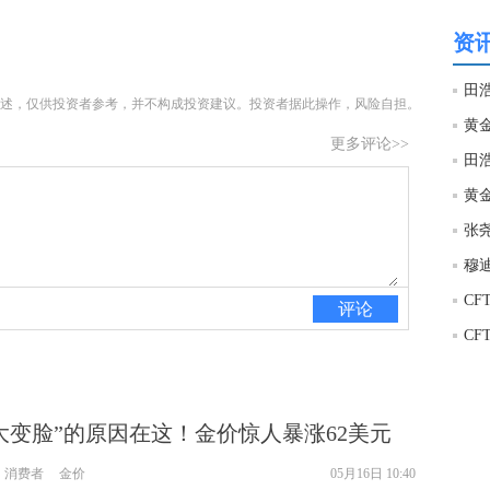
让
资讯
htt
述，仅供投资者参考，并不构成投资建议。投资者据此操作，风险自担。
匿
么
更多评论>>
徐
万
黄金
时
经号
匿
评论
徐
htt
匿
大变脸”的原因在这！金价惊人暴涨62美元
徐
消费者
金价
05月16日 10:40