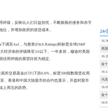
用评级，反映出人们日益担忧，不断膨胀的债务和赤字
地位，并增加政府的借贷成本。
24
16:3
a1，与惠誉(Fitch Ratings)和标普全球(S&P
这个全球最大经济体的评级降至3A以下。一年多前，穆迪对美国
16:2
国信用评级的展望目前为稳定。
16:1
交易基金(ETF)下跌0.6%，标普500指数期货在周
利亚、香港和中国大陆股市的合约也显示，开盘时股市
16:0
续上周五的跌势。
16:0