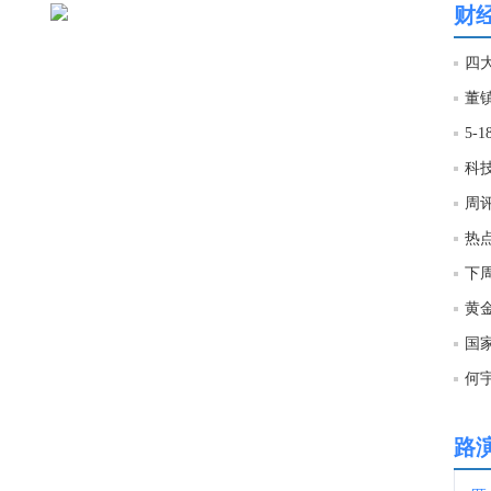
财
14:3
四
13:5
5-
科
13:4
1
周
13:4
下
13:2
国家
13:2
路
13:2