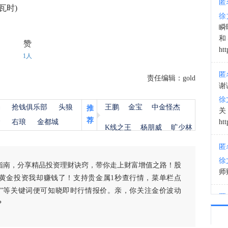
匿
瓦时)
徐
13:2
瞬
和
赞
htt
1人
匿
责任编辑：gold
谢
徐
杨
抢钱俱乐部
头狼
王鹏
金宝
中金怪杰
推
荐
金
右琅
金都城
htt
K线之王
杨朋威
旷少林
匿
徐
指南，分享精品投资理财诀窍，带你走上财富增值之路！股
师财
黄金投资我却赚钱了！支持贵金属1秒查行情，菜单栏点
白银”等关键词便可知晓即时行情报价。亲，你关注金价波动
匿
？
以
徐