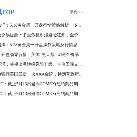
大家第一时间获取最新策略和实时指
导， 关注老师财经号主页：
TOP
更多>>
p://mp.cnfol.com/user/58676
田浩洋：5.18黄金周一开盘行情策略解析，多空抉...
名网友-中金在线手机网：
黄金多，看到什
黄金交易提醒：多重危机引爆避险狂潮，金价暴力...
位置呢？
田浩洋：5.18黄金周一开盘操作策略及行情思路解...
文婷：
冲破75，看85-4400附近，行情瞬息
变，盘中机会转瞬即逝。 为了让大家第一
开盘劲爆行情！美国“黑天鹅” 刺激金价暴...
间获取最新策略和实时指导， 关注老师财
张尧浠：关税出尽地缘风险升级、金价回踩支撑待...
主页：http://mp.cnfol.com/user/58676
穆迪狠摘美国最后一块AAA金牌，特朗普政府遭当...
名网友-中金在线手机网：
能回撤到30
CFTC：截止5月13日当周COMEX(纽约商品期货交易...
文婷：
先看破了40会到30，最新策略和实
CFTC：截止5月13日当周COMEX(纽约商品期货交易...
时指导， 关注老师财经号主页：
p://mp.cnfol.com/user/58676
名网友-中金在线手机网：
止损多少 老师
文婷：
7美金