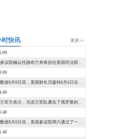
小时快讯
更多>>
6:09
美国参议院确认托德布兰奇将担任美国司法部长。
8:09
金十数据8月8日讯，美国财长贝森特8月6日在接受美国全国广播公司采访时表示，霍尔木兹海峡永远不会恢复到原来的样子，但他强调，这不是伊朗方面所描绘的那种对伊朗有利的局面，而是指霍尔木兹海峡将失去当前能源运输“咽喉要道”的地位。贝森特说，在未来两年内，霍尔木兹海峡将“变得无关紧要”，原本通过海峡运输的能源中将有超过50%或70%改由地下管道输送。（CCTV国际时讯）
4:49
乌克兰军方表示，乌克兰军队袭击了俄罗斯的伊尔斯基和西兹兰石油精炼厂，导致火灾发生。
5:48
金十数据8月8日讯，美国参议院周六通过了一项临时措施，为联邦机构提供资金至12月11日，此举旨在避免在11月中期选举前数周发生灾难性的联邦政府停摆。另据福克斯新闻报道，本次投票结果为90票赞成、6票反对，参议员达琳·格雷厄姆（共和党-南卡罗来纳州）投了弃权票。这并不一定能完全避免政府停摆，但有助于防止10月1日（政府新财年开始之日）出现停摆。众议院休会归来后仍需就该法案协调一致。
1:48