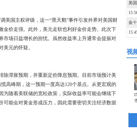
15:5
s)突然下调美国主权评级，这一“黑天鹅”事件引发外界对美国财
激金价走强。此外，美元走软也利好金价走势。此次下
15:4
券市场日益增长的担忧。虽然收益率上升通常会提振对
对美元的怀疑。
视
15:3
15:2
除滞胀预期，并重新定价降息预期。目前市场预计美
恐慌高峰期，这一预期一度高达120个基点。从更宏观的
14:5
因为随着美联储的宽松政策，实际收益率可能会继续下
价可能会对黄金形成压力，因此需要密切关注经济数据
14:4
14:3