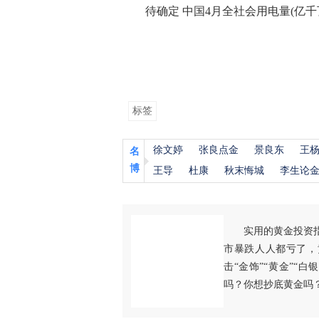
待确定 中国4月全社会用电量(亿千
标签
徐文婷
张良点金
景良东
王
名
博
王导
杜康
秋末悔城
李生论
实用的黄金投资
市暴跌人人都亏了，
击“金饰”“黄金”“
吗？你想抄底黄金吗