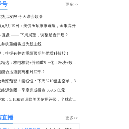
经号
金十数据8月8日讯，乌克兰基辅市军政管理局8日通报称，当天凌晨基辅市遭俄军袭击，截至当地时间5时45分，袭击已造成4人受伤，基辅市两个地区发生火灾，相关部门正在开展救援工作。此外，乌克兰基辅州军政管理局通报称，当天基辅州遭俄军无人机袭击，截至目前已造成3人死亡，另有3人受伤。目前俄罗斯方面对此暂无回应。（央视新闻）
再度升温 且看美联
外汇上证解盘
更多>>
储如何应对
0:06
大热点发酵 今天谁会领涨
金十数据8月8日讯，乌克兰总统泽连斯基周六对塞尔维亚进行了具有里程碑意义的首次访问。塞尔维亚总统武契奇多年来一直是俄罗斯总统普京的盟友，但在2022年俄乌冲突后，两国关系恶化。尽管塞尔维亚未加入针对莫斯科的制裁，但已谴责发动战争，并削弱了俄罗斯在该国的经济影响力。与此同时，俄罗斯则指责塞尔维亚背叛俄罗斯，协助乌克兰武装。
查看更多
董镇元5月19日：美债压顶推推避险，金银高开延低多
8:25
18 复盘 —— 下周展望，调整是否开启？
金市黑马：黄金
俄罗斯国防部：俄武装力量夜间对基辅的军工企业和燃油库发动打击。（俄新社）
1742做空，跌破
技并购重组将成为新主线
1725弱势下跌看
8:10
708
评：挖掘有并购重组预期的优质科技股！
国家防总对江苏、安徽启动防汛防台风四级应急响应。（人民日报）
热点精选：核电核能+并购重组+化工板块+数字经济
2:28
周能否迅速脱离相对底部？
金十数据8月8日讯，今天上午，水利部举行会商，分析研判全国的防汛形势，未来三天钱塘江、甬江、椒江、水阳江可能发生编号洪水。截至8月8日9时，黑龙江、内蒙古、河北、云南等地13条河流仍维持超警。8月8日至10日，受降雨影响，钱塘江、甬江、椒江、水阳江可能发生编号洪水，暴雨区内部分中小河流可能发生超警洪水；受上游来水影响，黑龙江干流抚远江段将超警，松花江干流及支流呼兰河、黑龙江干流同江至勤得利江段将维持超警。（央视新闻）
黄金暴涨预警！秦钰恒：下周3210狙击空单，3000保卫战牛
5:25
能源集团一季度完成投资 359.5 亿元
8月7日芝加哥商业交易所（CME）能源类商品成交量报告已在金十数据中心更新！欢迎点击查看
何宇鑫：5.18穆迪调降美国信用评级，全球市场或受冲击！
5:23
8月7日芝加哥商业交易所（CME）金属类商品成交量报告已在金十数据中心更新！欢迎点击查看
演直播
更多>>
5:03