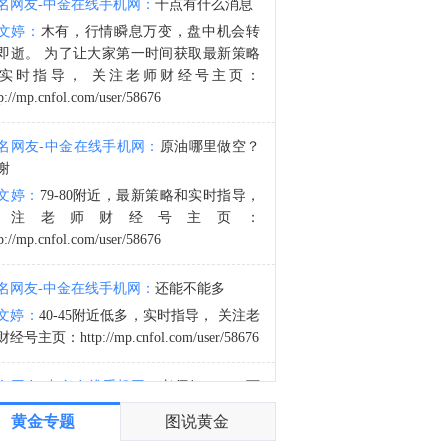
名网友-中金在线手机网：
十点有什么消息
8月7日芝加哥商业交易所（CME）外汇类商品成交量报告已在金十数据中心更新！欢迎点击查看
文婷：
木有，行情瞬息万变，盘中机会转
2:30
即逝。 为了让大家第一时间获取最新策略
金十数据8月8日讯，摩根大通指出，第二季度财报季已进入后期阶段，美国和欧洲约80%-85%的企业已经公布业绩。本季度企业盈利表现强劲，美国和欧洲地区均出现EPS超预期情况，且业绩超预期的企业覆盖范围较广。美国和欧洲报告EPS高于市场预期的公司比例均明显上升。尽管企业进入财报季前市场预期已经处于较高水平，但标普500指数成分股的综合EPS仍继续上行。下调盈利展望的企业比例已经降至2021年以来最低水平。从地区来看，美国和欧洲企业盈利同比增速分别达到25%和23%，均高于市场一致预期。收入增长表现同样健康，美国和欧洲分别达到14%和10%的同比增速。从行业层面看，两大地区盈利增长的很大一部分来自能源行业，主要受地缘冲突推动能源价格上涨的提振。金融行业也是美国和欧洲盈利增长的重要推动力，科技行业同样贡献显著。
实时指导， 关注老师财经号主页：
p://mp.cnfol.com/user/58676
名网友-中金在线手机网：
原油哪里做空？
谢
文婷：
79-80附近，最新策略和实时指导，
关注老师财经号主页：
p://mp.cnfol.com/user/58676
名网友-中金在线手机网：
还能不能多
文婷：
40-45附近低多，实时指导， 关注老
经号主页：http://mp.cnfol.com/user/58676
名网友-中金在线手机网：
老师好，4345可
多吗？
黄金专题
图说黄金
文婷：
40-45附近多，带上止损博弈，为了