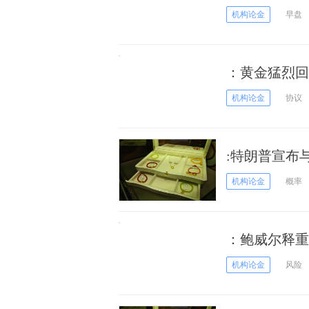
息
机构论金
早盘
：黄金猛烈回
机构论金
协议
:特朗普宣布
跌
机构论金
概率
：鲍威尔释重
66美元
机构论金
风险