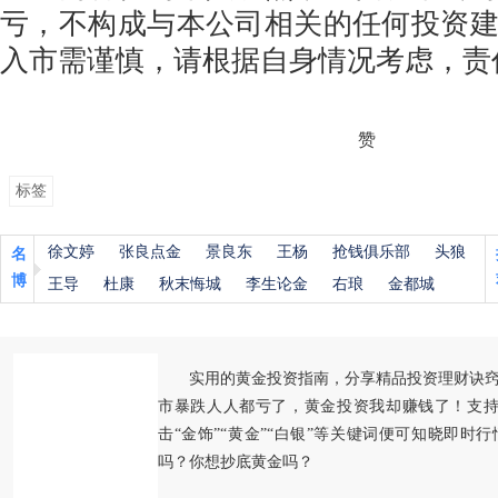
亏，不构成与本公司相关的任何投资
入市需谨慎，请根据自身情况考虑，责
赞
标签
徐文婷
张良点金
景良东
王杨
抢钱俱乐部
头狼
名
博
王导
杜康
秋末悔城
李生论金
右琅
金都城
实用的黄金投资指南，分享精品投资理财诀
市暴跌人人都亏了，黄金投资我却赚钱了！支持
击“金饰”“黄金”“白银”等关键词便可知晓即时
吗？你想抄底黄金吗？