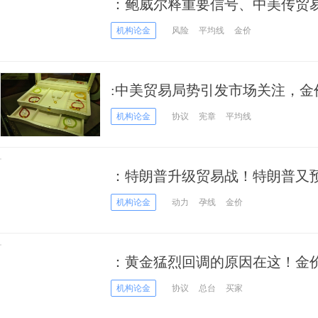
：鲍威尔释重要信号、中美传贸易
66美元
机构论金
风险
平均线
金价
:中美贸易局势引发市场关注，金
机构论金
协议
宪章
平均线
：特朗普升级贸易战！特朗普又
机构论金
动力
孕线
金价
：黄金猛烈回调的原因在这！金价
谈判大消息
机构论金
协议
总台
买家