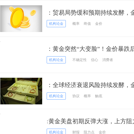
：贸易局势缓和预期持续发酵，
势
机构论金
概率
终值
金价
：黄金突然“大变脸”！金价暴跌
机构论金
不确定性
信心
消费者
：全球经济衰退风险持续发酵，
高
机构论金
协议
概率
触底
:黄金美盘初期反弹大涨，上方阻
机构论金
财报
阻力点
金价