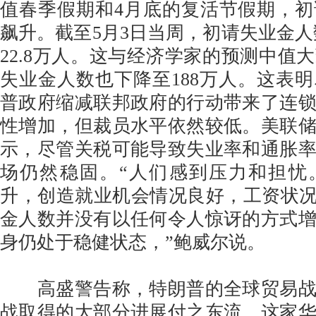
值春季假期和4月底的复活节假期，
飙升。截至5月3日当周，初请失业金人数
22.8万人。这与经济学家的预测中值
失业金人数也下降至188万人。这表
普政府缩减联邦政府的行动带来了连
性增加，但裁员水平依然较低。美联
示，尽管关税可能导致失业率和通胀
场仍然稳固。“人们感到压力和担忧
升，创造就业机会情况良好，工资状况
金人数并没有以任何令人惊讶的方式
身仍处于稳健状态，”鲍威尔说。
高盛警告称，特朗普的全球贸易战
战取得的大部分进展付之东流。这家