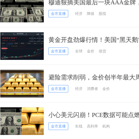
穆迪狠摘美国最后一块AAA金牌
喝，金价飙升逾30美元
金市直播
经济
降级
股指
黄金开盘劲爆行情！美国“黑天鹅”
元 究竟怎么回事？
金市直播
全球
金价
借贷
避险需求削弱，金价创半年最大
储政策转向预期或成下周波动导
金市直播
经济
消费者
金价
小心美元闪崩！PCE数据可能点
金市直播
长线
高利率
机构