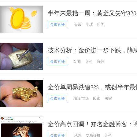
半年来最糟一周：黄金又失守32
起：今年恐降息一次
金市直播
买家
全球
阻力
技术分析：金价进一步下跌，降
金市直播
定价
金价
降息
金价单周暴跌逾3%，或创半年
吗？
金市直播
黄金市场
因素
买家
金价高点回调！知名金融博客：高
关键信号……
金市直播
风险
交易价格
金价