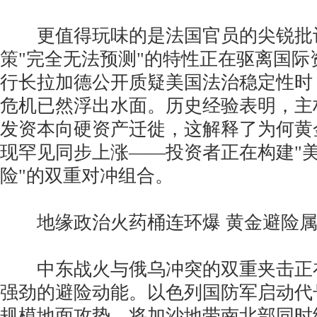
更值得玩味的是法国官员的尖锐批
策"完全无法预测"的特性正在驱离国际
行长拉加德公开质疑美国法治稳定性时
危机已然浮出水面。历史经验表明，主
发资本向硬资产迁徙，这解释了为何黄
现罕见同步上涨——投资者正在构建"
险"的双重对冲组合。
地缘政治火药桶连环爆 黄金避险属
中东战火与俄乌冲突的双重夹击正
强劲的避险动能。以色列国防军启动代号
规模地面攻势，将加沙地带南北部同时