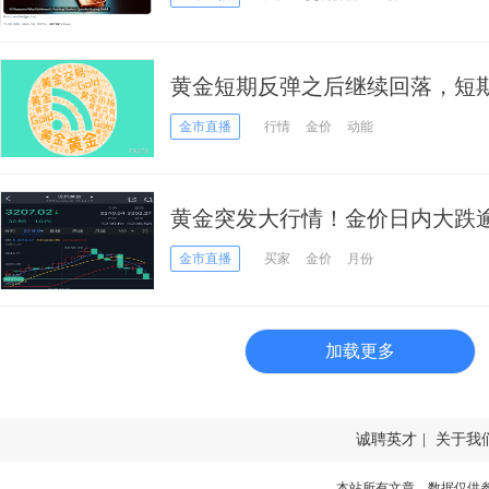
黄金短期反弹之后继续回落，短
稳
金市直播
行情
金价
动能
黄金突发大行情！金价日内大跌逾
得“恐怖”跌幅
金市直播
买家
金价
月份
加载更多
诚聘英才
|
关于我
本站所有文章、数据仅供