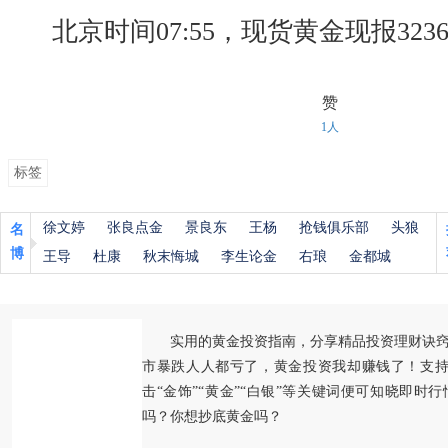
北京时间07:55，现货黄金现报3236
赞
1人
标签
徐文婷
张良点金
景良东
王杨
抢钱俱乐部
头狼
名
博
王导
杜康
秋末悔城
李生论金
右琅
金都城
实用的黄金投资指南，分享精品投资理财诀
市暴跌人人都亏了，黄金投资我却赚钱了！支持
击“金饰”“黄金”“白银”等关键词便可知晓即时
吗？你想抄底黄金吗？