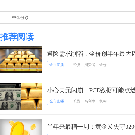
中金登录
推荐阅读
避险需求削弱，金价创半年最大
储政策转向预期或成下周波动导
金市直播
经济
消费者
金价
小心美元闪崩！PCE数据可能点
金市直播
长线
高利率
机构
半年来最糟一周：黄金又失守32