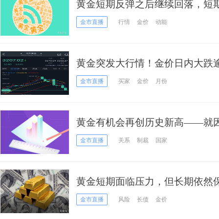
黄金短期反弹之后继续回落，短
稳
金市直播
行情
金价
动能
黄金突发大行情！金价日内大跌逾
得“恐怖”跌幅
金市直播
买家
金价
月份
黄金有机会再创历史新高——就
金市直播
关系
制裁
国家
黄金短期面临压力，但长期依然
金市直播
风险
长债
金价