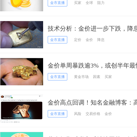
起：今年恐降息一次
金市直播
买家
全球
阻力
技术分析：金价进一步下跌，降
金市直播
定价
金价
降息
金价单周暴跌逾3%，或创半年
吗？
金市直播
黄金市场
因素
买家
金价高点回调！知名金融博客：高
关键信号……
金市直播
风险
交易价格
金价