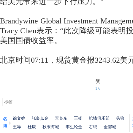
给美元带来进一步下行压力。”
Brandywine Global Investment Ma
Tracy Chen表示：“此次降级可能表
美国国债收益率。
北京时间07:11，现货黄金报3243.62美
赞
1人
标签
徐文婷
张良点金
景良东
王杨
抢钱俱乐部
头狼
名
博
王导
杜康
秋末悔城
李生论金
右琅
金都城