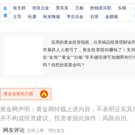
徐文婷
张良点金
景良东
王杨
抢钱俱乐部
头狼
名
博
王导
杜康
秋末悔城
李生论金
右琅
金都城
实用的黄金投资指南，分享精品投资理财诀
市暴跌人人都亏了，黄金投资我却赚钱了！支持
击“金饰”“黄金”“白银”等关键词便可知晓即时
吗？你想抄底黄金吗？
黄金名家热力榜
黄金网声明：黄金网转载上述内容，不表明证实其
并不构成投资建议。投资者据此操作，风险自担。
网友评论
文明上网，理性发言