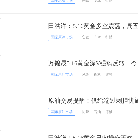
国际原油市场
实盘
专业
行情
田浩洋：5.16黄金多空震荡，周
国际原油市场
实盘
仓空
行情
万锦晟5.16黄金深V强势反转，
国际原油市场
风险
价格
波幅
原油交易提醒：供给端过剩担忧
回落，谨防继续下行
国际原油市场
协议
石油
原油
田浩洋：5.16黄金日内操作策