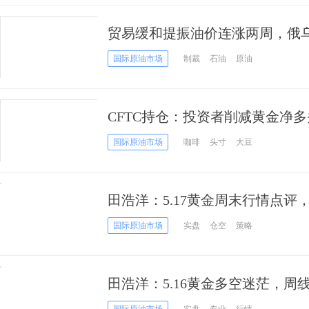
贸易缓和提振油价连涨两周，俄乌
果，美油下周能否守住60美元/桶
国际原油市场
制裁
石油
原油
CFTC持仓：投资者削减黄金净
头仓位
国际原油市场
咖啡
头寸
大豆
田浩洋：5.17黄金周末行情点评
国际原油市场
实盘
仓空
策略
田浩洋：5.16黄金多空迷茫，周