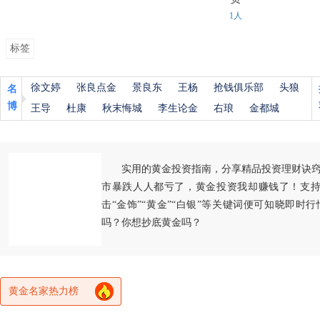
1人
标签
徐文婷
张良点金
景良东
王杨
抢钱俱乐部
头狼
名
博
王导
杜康
秋末悔城
李生论金
右琅
金都城
实用的黄金投资指南，分享精品投资理财诀
市暴跌人人都亏了，黄金投资我却赚钱了！支持
击“金饰”“黄金”“白银”等关键词便可知晓即时
吗？你想抄底黄金吗？
黄金名家热力榜