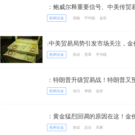
：鲍威尔释重要信号、中美传贸易
66美元
机构论金
风险
平均线
金价
:中美贸易局势引发市场关注，金
机构论金
协议
宪章
平均线
：特朗普升级贸易战！特朗普又
机构论金
动力
孕线
金价
：黄金猛烈回调的原因在这！金价
谈判大消息
机构论金
协议
总台
买家