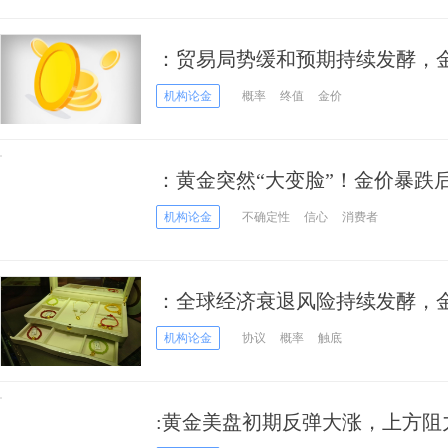
：贸易局势缓和预期持续发酵，
势
机构论金
概率
终值
金价
：黄金突然“大变脸”！金价暴跌
机构论金
不确定性
信心
消费者
：全球经济衰退风险持续发酵，
高
机构论金
协议
概率
触底
:黄金美盘初期反弹大涨，上方阻