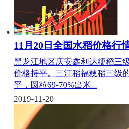
11月20日全国水稻价格行
黑龙江地区庆安鑫利达粳稻三级的
价格持平。三江稻福粳稻三级的
平，圆粒69-70%出米...
2019-11-20