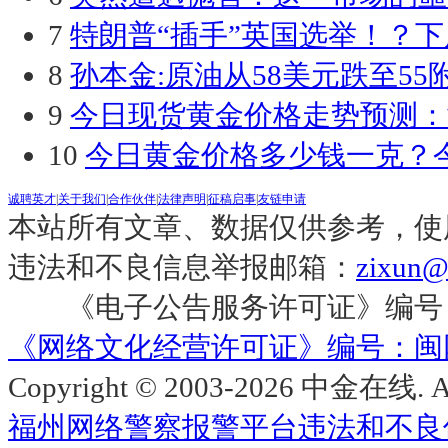
7
特朗普“插手”英国选举！？
8
孙本金:原油从58美元跌至55
9
今日现货黄金价格走势预测：
10
今日黄金价格多少钱一克？今
诚聘英才
|
关于我们
|
合作伙伴
|
法律声明
|
征稿启事
|
友链申请
本站所有文章、数据仅供参考，使
违法和不良信息举报邮箱：
zixun@c
《电子公告服务许可证》编号：闽通信
《网络文化经营许可证》编号：闽网文[2
Copyright © 2003-2026 中金在线. All
福州网络警察报警平台
违法和不良