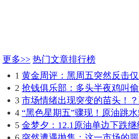
更多>>
热门文章排行榜
1
黄金周评：黑周五突然反击仅
2
抢钱俱乐部：多头半夜鸡叫偷
3
市场情绪出现突变的苗头！？
4
“黑色星期五”骤现！原油跳水
5
金梦夕：12.1原油单边下跌
6
突然遭遇抛售：这一市场的噩