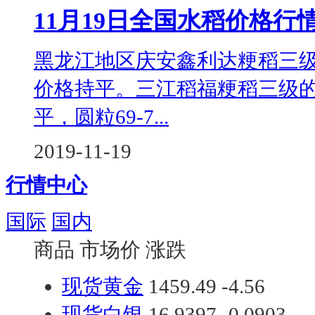
11月19日全国水稻价格行
黑龙江地区庆安鑫利达粳稻三级的
价格持平。三江稻福粳稻三级的
平，圆粒69-7...
2019-11-19
行情中心
国际
国内
商品
市场价
涨跌
现货黄金
1459.49
-4.56
现货白银
16.9397
-0.0903