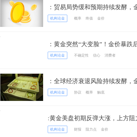
：贸易局势缓和预期持续发酵，
势
机构论金
概率
终值
金价
：黄金突然“大变脸”！金价暴跌
机构论金
不确定性
信心
消费者
：全球经济衰退风险持续发酵，
高
机构论金
协议
概率
触底
:黄金美盘初期反弹大涨，上方阻
机构论金
财报
阻力点
金价