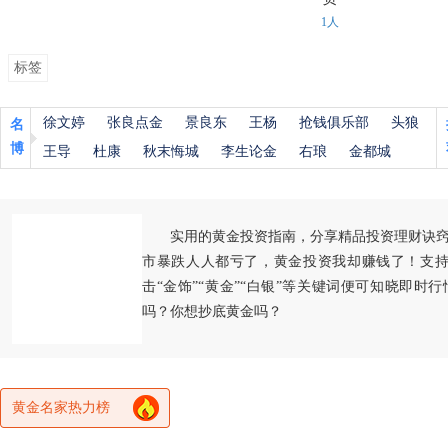
1人
标签
徐文婷
张良点金
景良东
王杨
抢钱俱乐部
头狼
名
博
王导
杜康
秋末悔城
李生论金
右琅
金都城
实用的黄金投资指南，分享精品投资理财诀
市暴跌人人都亏了，黄金投资我却赚钱了！支持
击“金饰”“黄金”“白银”等关键词便可知晓即时
吗？你想抄底黄金吗？
黄金名家热力榜