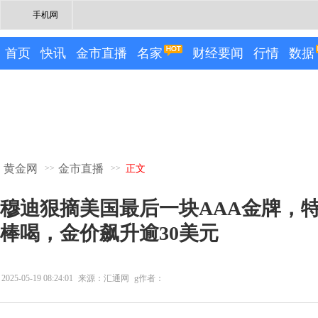
手机网
首页
快讯
金市直播
名家
财经要闻
行情
数据
黄金网
金市直播
>>
>>
正文
穆迪狠摘美国最后一块AAA金牌，
棒喝，金价飙升逾30美元
2025-05-19 08:24:01
来源：汇通网
g作者：