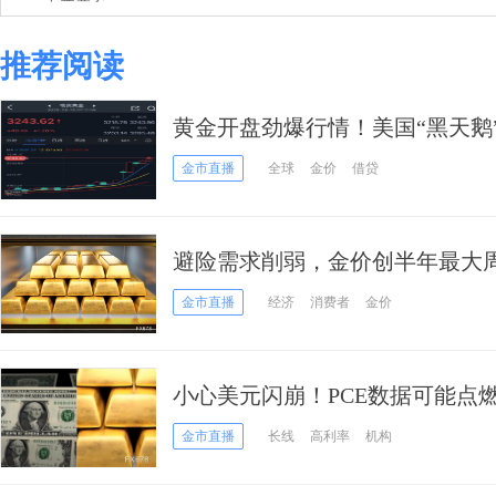
推荐阅读
黄金开盘劲爆行情！美国“黑天鹅”
元 究竟怎么回事？
金市直播
全球
金价
借贷
避险需求削弱，金价创半年最大
储政策转向预期或成下周波动导
金市直播
经济
消费者
金价
小心美元闪崩！PCE数据可能点
金市直播
长线
高利率
机构