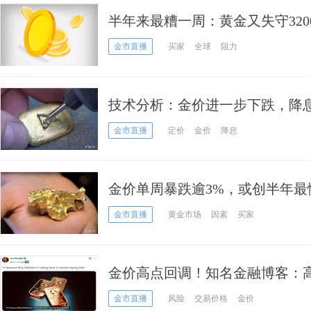
半年来最糟一周：黄金又失守32
起：今年恐降息一次
金市直播
买家
全球
阻力
技术分析：金价进一步下跌，降
金市直播
定价
金价
降息
金价单周暴跌逾3%，或创半年
吗？
金市直播
黄金市场
因素
买家
金价高点回调！知名金融博客：高
关键信号……
金市直播
风险
交易价格
金价