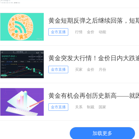
黄金短期反弹之后继续回落，短
稳
金市直播
行情
金价
动能
黄金突发大行情！金价日内大跌逾
得“恐怖”跌幅
金市直播
买家
金价
月份
黄金有机会再创历史新高——就
金市直播
关系
制裁
国家
加载更多