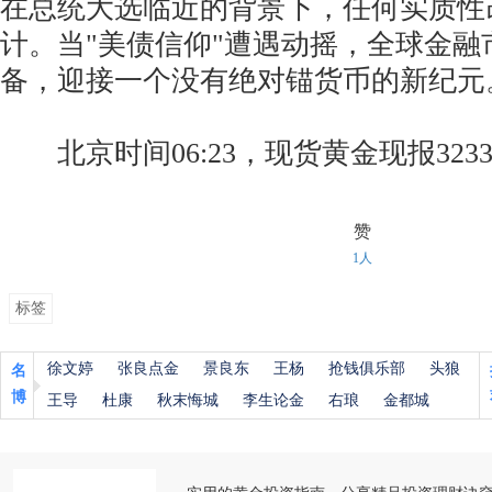
在总统大选临近的背景下，任何实质性
计。当"美债信仰"遭遇动摇，全球金融
备，迎接一个没有绝对锚货币的新纪元
北京时间06:23，现货黄金现报3233
赞
1人
标签
徐文婷
张良点金
景良东
王杨
抢钱俱乐部
头狼
名
博
王导
杜康
秋末悔城
李生论金
右琅
金都城