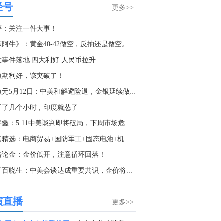
经号
金十数据8月9日讯，中信证券研报指出，近一个月恒生综指迎来业绩预期反转，中报超预期与利好预告推动全年盈利上修；而恒科指数受制于乘用车盈利分化及头部互联网平台资本开支扩张对短期利润率的压制，预期修复相对滞后。行业上，医疗保健（CXO与制药龙头驱动）、金融（券商资管与保险）、公用事业及周期运输景气上行；消费、地产及资讯科技预期遭下调。交易层面呈现资金回补超跌低位板块与交易高景气业绩动能的“双管齐下”特征。面对财报密集披露期与海内外宏观扰动，配置建议维持“红利防守+成长弹性”杠铃策略：防守端锁定高股息、低β“类债”资产；进攻端聚焦互联网巨头、双向资金加仓的机器人与生物科技，以及技术硬件与AI应用，兼顾创新药及工业金属的催化布局。
再度升温 且看美联
外汇上证解盘
更多>>
储如何应对
3:27
评：关注一件大事！
据天空新闻：消息人士称，胡塞武装向也门西南部的麦哈医院员工宿舍发射了一枚导弹。
查看更多
陈阿牛》：黄金40-42做空，反抽还是做空。
3:12
大事件落地 四大利好 人民币拉升
金市黑马：黄金
哈马斯高级官员巴塞姆·奈姆：预计调解人和美国将施压以色列总理内塔尼亚胡及其政府遵守路线图。
1742做空，跌破
预期利好，该突破了！
1725弱势下跌看
0:22
708
董镇元5月12日：中美和解避险退，金银延续做高空
消息人士称，4名也门政府军在胡塞武装的袭击中遇害。
干了几个小时，印度就怂了
0:24
何宇鑫：5.11中美谈判即将破局，下周市场危机四伏！
金十数据8月9日讯，目前，“白海豚”已减弱为台风级。“白海豚”将以每小时15-20公里的速度向偏西方向移动，强度快速减弱。（央视新闻）
热点精选：电商贸易+国防军工+固态电池+机器人
7:33
皓论金：金价低开，注意循环回落！
金十数据8月9日讯，当地时间9日，据伊朗方面消息，穆赫辛·雷扎伊已加入伊朗最高国家安全委员会，担任伊朗最高领袖、武装力量最高统帅穆杰塔巴·哈梅内伊在该委员会的代表。（央视新闻）
外汇百晓生：中美会谈达成重要共识，金价将进一步下跌
8:42
金十数据8月9日讯，据伊朗国家电视台报道，在伊朗总统佩泽希齐扬开启第三个任期之际，最高领袖穆杰塔巴与其举行了会晤。双方就国家面临的诸多挑战进行了广泛讨论，包括民众生计需求、正在进行的第三次侵略战争、未来前景、军事发展以及与外国伙伴的经济往来。
演直播
更多>>
5:37