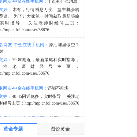
名网友-中金在线手机网：
十点有什么消息
据伊朗司法系统媒体米赞通讯社：伊朗巴斯基组织副司令表示，未来将发布伊朗最高领袖穆杰塔巴在公众场合和与指挥官会晤的视频。
文婷：
木有，行情瞬息万变，盘中机会转
4:08
即逝。 为了让大家第一时间获取最新策略
以色列总理内塔尼亚胡：关于美国的15点加沙计划，有些想法我们可以接受，有些则不能。
实时指导， 关注老师财经号主页：
p://mp.cnfol.com/user/58676
名网友-中金在线手机网：
原油哪里做空？
谢
文婷：
79-80附近，最新策略和实时指导，
关注老师财经号主页：
p://mp.cnfol.com/user/58676
名网友-中金在线手机网：
还能不能多
文婷：
40-45附近低多，实时指导， 关注老
经号主页：http://mp.cnfol.com/user/58676
名网友-中金在线手机网：
老师好，4345可
多吗？
黄金专题
图说黄金
文婷：
40-45附近多，带上止损博弈，为了