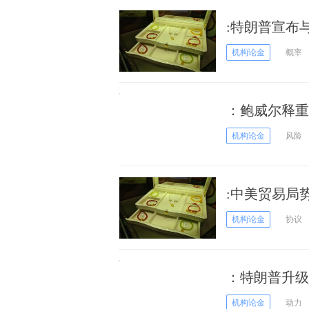
:特朗普宣布
跌
机构论金
概率
：鲍威尔释重
66美元
机构论金
风险
:中美贸易局
机构论金
协议
：特朗普升级
机构论金
动力