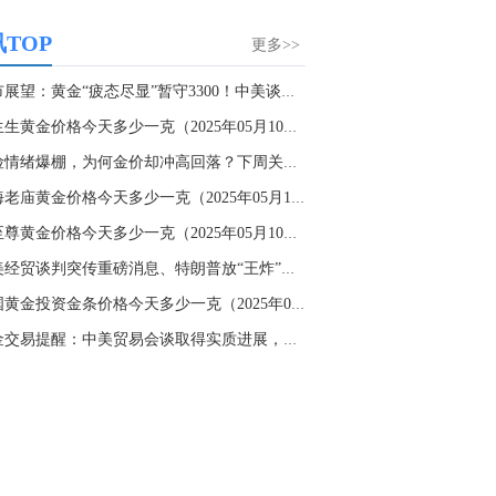
大家第一时间获取最新策略和实时指
导， 关注老师财经号主页：
TOP
更多>>
p://mp.cnfol.com/user/58676
金市展望：黄金“疲态尽显”暂守3300！中美谈判...
名网友-中金在线手机网：
黄金多，看到什
周生生黄金价格今天多少一克（2025年05月10日）
位置呢？
避险情绪爆棚，为何金价却冲高回落？下周关键支...
文婷：
冲破75，看85-4400附近，行情瞬息
变，盘中机会转瞬即逝。 为了让大家第一
上海老庙黄金价格今天多少一克（2025年05月10日...
间获取最新策略和实时指导， 关注老师财
金至尊黄金价格今天多少一克（2025年05月10日）
主页：http://mp.cnfol.com/user/58676
中美经贸谈判突传重磅消息、特朗普放“王炸”预...
名网友-中金在线手机网：
能回撤到30
中国黄金投资金条价格今天多少一克（2025年05月...
文婷：
先看破了40会到30，最新策略和实
黄金交易提醒：中美贸易会谈取得实质进展，金价...
时指导， 关注老师财经号主页：
p://mp.cnfol.com/user/58676
名网友-中金在线手机网：
止损多少 老师
文婷：
7美金