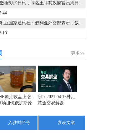
金十数据8月9日讯，两名土耳其政府官员周日表示，尽管安全担忧加剧，但船只目前仍顺利通过土耳其海峡前往黑海。此前，在黑海船只（包括土耳其籍船只）遭到袭击后，土耳其当局已限制进入黑海的商用船舶交通。土耳其已就黑海袭击事件向乌克兰和俄罗斯多次发出警告，敦促交战双方采取措施确保该地区的航行安全。周六，土耳其外交部长哈坎·菲丹表示，安卡拉已向莫斯科和基辅传达，他们应宣布暂停在黑海的袭击活动。上述要求匿名的官员表示，土耳其因对安全状况感到严重不安已有一段时间，因此实施了一些临时措施，但在《蒙特勒公约》规定的条件下，通行是畅通的。
5:44
据叙利亚国家通讯社：叙利亚外交部表示，叙利亚与俄罗斯将在备忘录框架下开始重组俄罗斯在叙利亚沿海的存在。
3:19
据叙利亚国家通讯社：叙利亚外交部表示，大马士革与莫斯科已达成谅解备忘录，解决塔尔图斯和赫梅米姆的俄罗斯基地未来问题。关于俄罗斯基地的协议经过18个月的密集谈判达成。
频
8:53
更多>>
也门政府媒体：霍代达省省长在胡塞武装的导弹袭击中幸存，导弹瞄准了他在阿尔霍赫的住所。
6:34
金十数据8月9日讯，受台风“白海豚”影响，飞猪8月9日宣布，已启动应急响应机制，针对8月9日0时前预订的入住日期为8月9日至8月10日的浙江省内酒店订单、入住日期为8月9日至8月11日的安徽黄山酒店订单、入住日期为8月9日的福建连江酒店订单，消费者如受台风影响被迫取消或改变行程，可向飞猪申请无损退改，飞猪将为消费者兜底退改损失。
3:43
INE原油收盘上涨，
宗：2021.04.13外汇
市场担忧俄罗斯原
黄金交易解盘
也门军事发言人表示，（胡塞武装对）摩卡港的袭击造成七人死亡。
油出口受阻
1:43
入驻财经号
发表文章
哈马斯高级官员巴塞姆·奈姆：我们仍然致力于与调解人和10天前在开罗的和平委员会代表达成的路线图。
9:49
盛文兵：通胀预期
栾雪：4月13日黄金