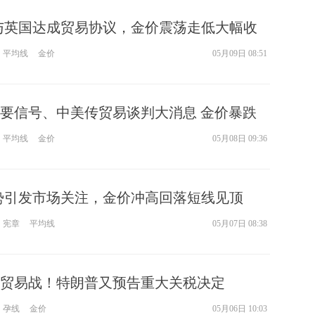
匿
与英国达成贸易协议，金价震荡走低大幅收
度
徐
平均线
金价
05月09日 08:51
师财
匿
要信号、中美传贸易谈判大消息 金价暴跌
怎
徐
平均线
金价
05月08日 09:36
略
htt
势引发市场关注，金价冲高回落短线见顶
宪章
平均线
05月07日 08:38
贸易战！特朗普又预告重大关税决定
孕线
金价
05月06日 10:03