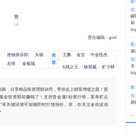
匿
徐
19:0
瞬
赞
和
1人
htt
责任编辑：gold
匿
谢
杨
抢钱俱乐部
头狼
王鹏
金宝
中金怪杰
推
徐
荐
金
右琅
金都城
K线之王
杨朋威
旷少林
htt
匿
指南，分享精品投资理财诀窍，带你走上财富增值之路！股
徐
黄金投资我却赚钱了！支持贵金属1秒查行情，菜单栏点
师财
白银”等关键词便可知晓即时行情报价。亲，你关注金价波动
？
匿
以
徐