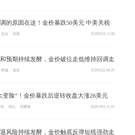
调的原因在这！金价暴跌50美元 中美关税
总台
买家
05月02日 11:00
和预期持续发酵，金价破位走低维持回调走
终值
金价
05月02日 08:29
大变脸”！金价暴跌后逆转收盘大涨26美元
定性
信心
消费者
04月29日 11:45
退风险持续发酵，金价触底反弹短线强劲走