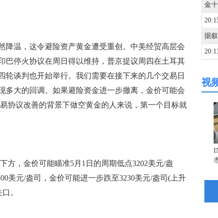
20:1
降温，这令避险资产黄金遭受重创。中美经贸高层会
20:1
印巴停火协议在周日得以维持，普京提议周四在土耳其
四轮谈判也开始举行。我们需要在接下来的几个交易日
视
20:0
现多大的回调。如果避险资金进一步撤离，金价可能会
在贸易协议改善的背景下做空黄金的人来说，第一个目标就
20:0
20:0
方，金价可能瞄准5月1日的周期低点3202美元/盎
20:0
300美元/盎司，金价可能进一步跌至3230美元/盎司(上升
关口。
19:5