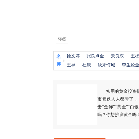
标签
徐文婷
张良点金
景良东
王
名
博
王导
杜康
秋末悔城
李生论
实用的黄金投资
市暴跌人人都亏了，
击“金饰”“黄金”“
吗？你想抄底黄金吗