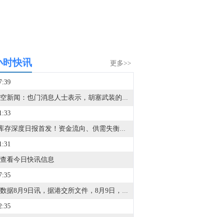
小时快讯
更多>>
7:39
据天空新闻：也门消息人士表示，胡塞武装的第四波导弹和无人机袭击目标是摩卡港及该市郊区的政府军阵地。
1:33
VIP库存深度日报首发！资金流向、供需失衡一眼看透，VIP限时95折，解锁40+项权益>>
1:31
查看今日快讯信息
7:35
金十数据8月9日讯，据港交所文件，8月9日，北京君正集成电路股份有限公司更新聆讯后资料集，意味着该公司港交所IPO通过聆讯。
2:35