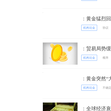
：黄金猛烈回
谈判大消息
机构论金
协议
：贸易局势缓
势
机构论金
概率
：黄金突然“
机构论金
不确
：全球经济衰