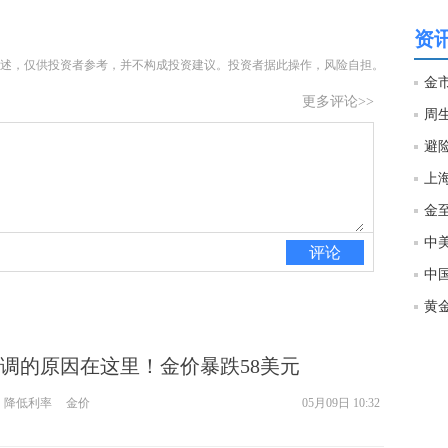
让
资讯
htt
述，仅供投资者参考，并不构成投资建议。投资者据此操作，风险自担。
更多评论>>
匿
么
徐
万
时
经号
评论
匿
徐
htt
调的原因在这里！金价暴跌58美元
匿
降低利率
金价
05月09日 10:32
徐