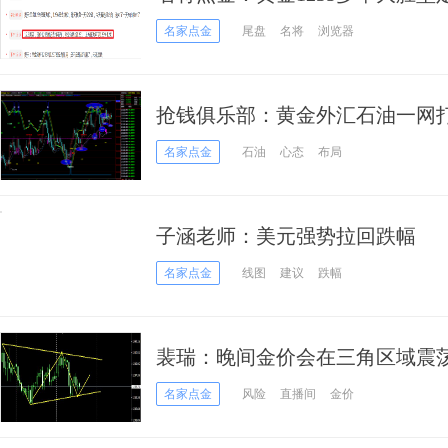
名家点金
尾盘
名将
浏览器
抢钱俱乐部：黄金外汇石油一网
名家点金
石油
心态
布局
子涵老师：美元强势拉回跌幅
名家点金
线图
建议
跌幅
裴瑞：晚间金价会在三角区域震
名家点金
风险
直播间
金价