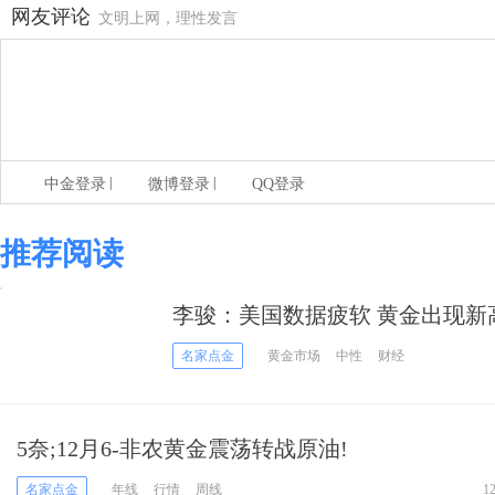
网友评论
文明上网，理性发言
|
|
中金登录
微博登录
QQ登录
推荐阅读
李骏：美国数据疲软 黄金出现新
名家点金
黄金市场
中性
财经
5奈;12月6-非农黄金震荡转战原油!
名家点金
年线
行情
周线
1