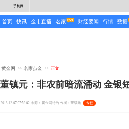
手机网
首页
快讯
金市直播
名家
财经要闻
行情
数据
黄金网
名家点金
>>
>>
正文
董镇元：非农前暗流涌动 金银
2018-12-07 07:52:02
来源：
黄金网特约
作者：董镇元
专栏