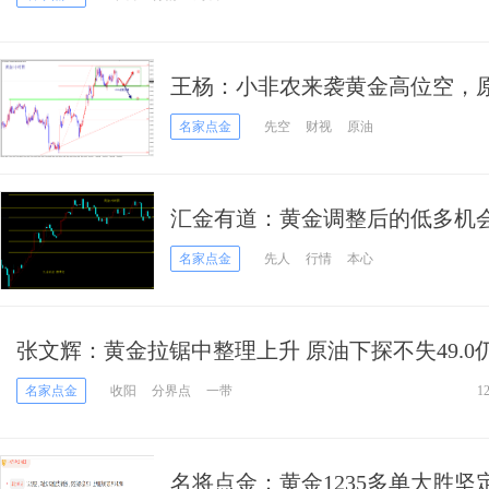
王杨：小非农来袭黄金高位空，
名家点金
先空
财视
原油
汇金有道：黄金调整后的低多机
名家点金
先人
行情
本心
张文辉：黄金拉锯中整理上升 原油下探不失49.0
名家点金
收阳
分界点
一带
1
名将点金：黄金1235多单大胜