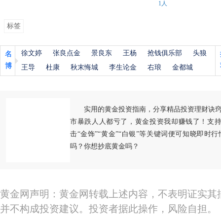
1人
标签
徐文婷
张良点金
景良东
王杨
抢钱俱乐部
头狼
名
博
王导
杜康
秋末悔城
李生论金
右琅
金都城
实用的黄金投资指南，分享精品投资理财诀
市暴跌人人都亏了，黄金投资我却赚钱了！支持
击“金饰”“黄金”“白银”等关键词便可知晓即时
吗？你想抄底黄金吗？
黄金网声明：黄金网转载上述内容，不表明证实其
并不构成投资建议。投资者据此操作，风险自担。