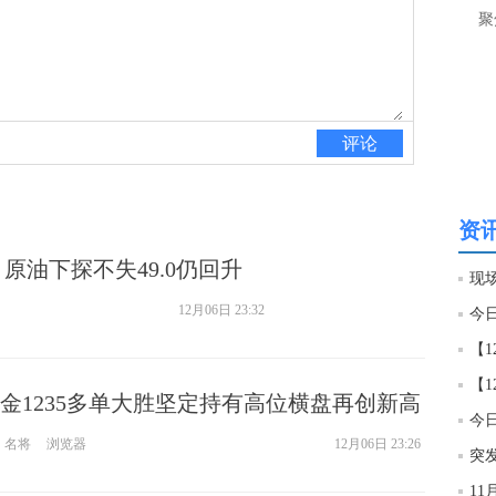
聚
20:4
评论
资讯
原油下探不失49.0仍回升
12月06日 23:32
金1235多单大胜坚定持有高位横盘再创新高
名将
浏览器
12月06日 23:26