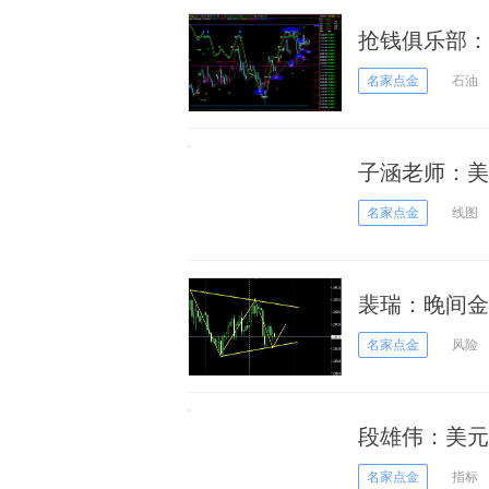
抢钱俱乐部：
名家点金
石油
子涵老师：
名家点金
线图
裴瑞：晚间金
名家点金
风险
段雄伟：美元
名家点金
指标