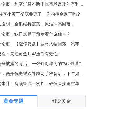
金十数据8月7日讯，联合国粮食及农业组织7日发布报告显示，受谷物、食糖和植物油价格上涨带动，7月全球食品价格指数环比上涨0.6%至131.1点，为2023年1月以来新高，但较2022年3月历史高点低18.2%。报告显示，谷物价格指数环比上涨3.4%，其中小麦价格因黑海地区出口受扰、主要产区高温上涨5.8%，玉米价格因美国部分产区高温干旱及能源价格走强上涨3.6%，大米价格总体稳定。受国际原油价格上涨带动棕榈油和豆油价格走高等因素影响，植物油价格指数环比上涨2.0%，创2022年6月以来新高；受欧洲高温干旱等因素影响，食糖价格指数环比上涨5.6%；肉类和乳制品价格分别环比下降2.8%和0.7%。（央视新闻）
强子论市：利空消息不断干扰市场反攻的有利时机在哪
9:23
fo共享小黄车彻底要凉了，你的押金退了吗？
金十数据8月7日讯，美国雇主7月意外削减就业岗位，表明劳动力市场面临挑战，可能影响美联储加息的意愿，美国国债随之上涨。对美联储货币政策短期调整较为敏感的两年期美国国债收益率周五下跌8个基点，至4.16%，因市场削减了对未来几个月加息的押注。10年期美债收益率下跌6个基点，至4.62%。美国劳工统计局周五公布的数据显示，7月非农就业人数减少2.3万人，此前两个月的数据也遭大幅下修。失业率降至4.1%，与此同时劳动参与率继续下降。数据表明，在今年早些时候表现出乎意料强劲后，劳动力市场可能正面临挑战。“就业报告的总体数字为负，完全令人震惊，”Mischler金融集团Tom di Galoma表示，“我猜美联储9月份不会收紧政策了。”
火通明：金银维持震荡，原油冲高回落！
9:20
子论市：缺口支撑下预示着什么信号？
纽约时报经济记者Ben Casselman：7月雇主裁员，5月和6月的就业增长数据也被下调。最终结果是，今年早些时候出现的招聘激增现在看来已基本消失。过去三个月平均每月仅新增2万个就业岗位。
强子论市：【涨停复盘】题材大幅回落，汽车板块活跃
6:58
俊程：关注黄金1242压制有效性
金十数据8月7日讯，据外媒分析报道，美联储接下来的关注重点将转向下一份消费者价格指数（CPI）报告，该报告将于下周8月12日公布。如果这份报告显示通胀意外偏热，就会进一步加剧有关美联储是否应在9月中旬的下一次会议上加息的争论。
孟晚舟被捕的背后，一张针对华为的“5G 铁幕”正在降临
3:13
午评，低开低走缓跌补缺两手准备后，下午如何操作
匈牙利总理毛焦尔：政府将在8月31日前就700兆瓦风电装机容量发布招标。
盛张升：肩顶经线一次挡，破位直接追空单
0:15
黄金专题
图说黄金
国际黄金持续走强！非农夜会迎来变盘吗？阿汤哥正在解读行情>>>
8:37
金十数据8月7日讯，经济学家原本预期的“世界杯招聘潮”算是落空了。休闲和酒店餐饮业在6月和7月都出现了就业岗位减少。谈到世界杯带来的就业提振效应，在Indeed任职的经济学家斯妮哈·普里称：“很多与世界杯相关的招聘很可能都是临时性的，而且其中很大一部分招聘已经完成了整个周期，因此现在已经不会再体现在当前的职位空缺或招聘数据中了。”
8:22