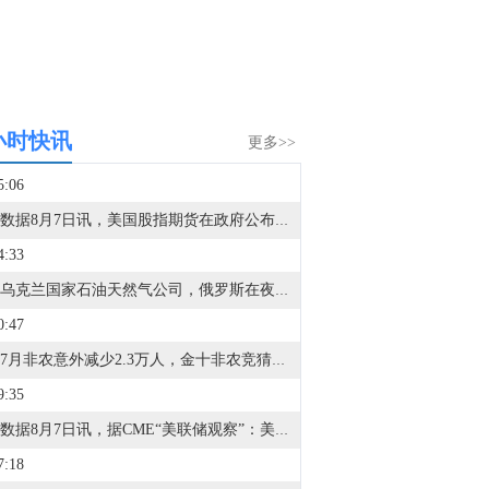
小时快讯
更多>>
5:06
金十数据8月7日讯，美国股指期货在政府公布上月雇主意外裁减2.3万个就业岗位后继续走高。债券收益率则大幅下滑。疲软的就业市场可能意味着对通胀的上行压力减弱。10年期美国国债收益率从政府发布报告前的4.67%跌至4.60%附近。当前，尽管市场仍受到战争担忧以及人工智能投资可能形成泡沫的影响，但整体强劲的企业利润表现缓解了华尔街对股价估值过高的担忧。
4:33
根据乌克兰国家石油天然气公司，俄罗斯在夜间袭击了7个天然气生产地点。
0:47
美国7月非农意外减少2.3万人，金十非农竞猜活动获奖名单已公布，点击“中奖名单”查看...
9:35
金十数据8月7日讯，据CME“美联储观察”：美联储到9月维持利率不变的概率为59.9%，累计加息25个基点的概率为40.1%。美联储到10月维持利率不变的概率为45.3%，累计加息25个基点的概率为44.9%，累计加息50个基点的概率为9.8%。
7:18