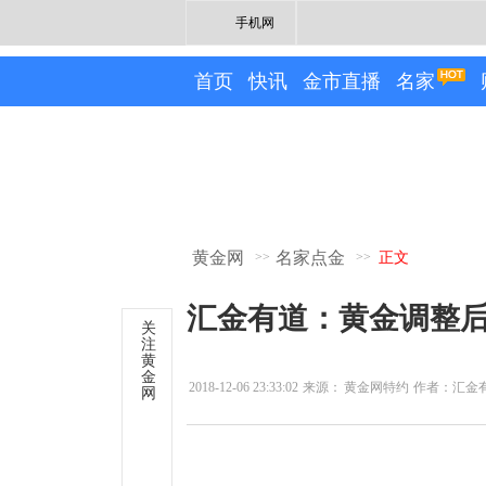
手机网
首页
快讯
金市直播
名家
黄金网
名家点金
>>
>>
正文
汇金有道：黄金调整
关
注
黄
金
2018-12-06 23:33:02
来源：
黄金网特约
作者：汇金
网