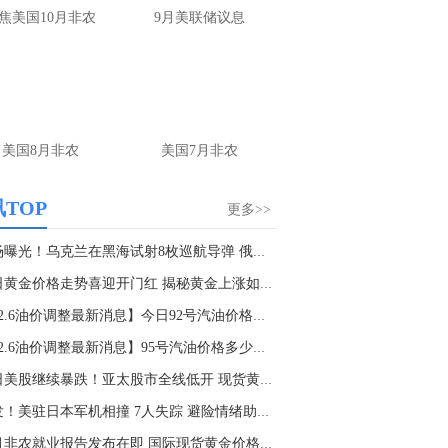
金十数据8月7日讯，美国劳工统计局周五发布的一份报告显示，尽管失业率略有下降，但美国经济在7月份出现了意外的就业岗位减少，就业形势放缓。经季节性调整后，7月非农就业人数减少2.3万人，而6月份的数据经下调后为2万人。市场预期此前曾预测将增加约8万人。与此同时，失业率降至4.1%，而劳动力参与率进一步降至61.4%，创下五年多来的最低水平。
焦美国10月非农
9月美联储议息
6:15
金银铜3大金属库存深度日报全新上线！供需晴雨表直击现货数据，期权交割多空意愿，95 折获取每日内参报告
美国8月非农
美国7月非农
TOP
更多>>
现场曝光！乌克兰在黑海试射8枚巡航导弹 俄军升...
今日黄金价格走势喜迎开门红 揭秘黄金上涨如此...
【12.6油价调整最新消息】今日92号汽油价格多少...
【12.6油价调整最新消息】95号汽油价格多少钱一...
今日美股继续暴跌！亚太股市全线低开 现货黄金...
突发！美驻日本军机相撞 7人失踪 避险情绪助推...
11月非农就业报告发布在即 国际现货黄金价格走...