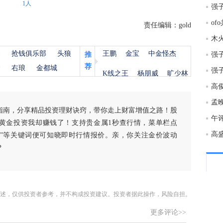
1人
20:5
o
责任编辑：gold
木
20:5
杨
抢钱俱乐部
头狼
王鹏
金宝
中金怪杰
推
强
荐
金
右琅
金都城
K线之王
杨朋威
旷少林
20:5
高
指南，分享精品投资理财诀窍，带你走上财富增值之路！股
20:5
黄金投资我却赚钱了！支持贵金属1秒查行情，菜单栏点
高
白银”等关键词便可知晓即时行情报价。亲，你关注金价波动
？
20:5
20:4
述，仅供投资者参考，并不构成投资建议。投资者据此操作，风险自担。
20:4
更多评论>>