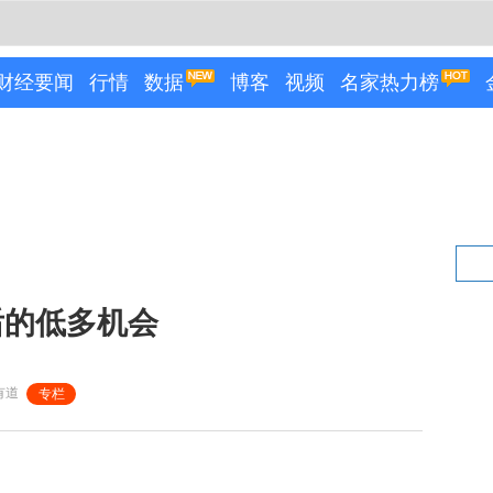
财经要闻
行情
数据
博客
视频
名家热力榜
后的低多机会
有道
专栏