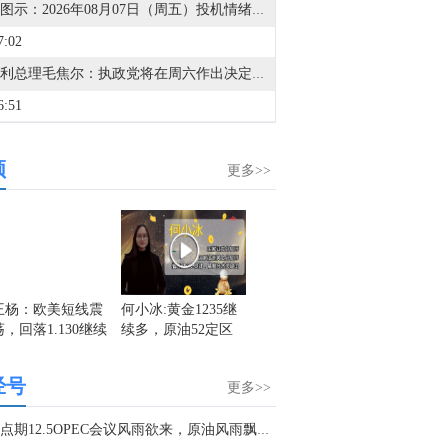
金十图示：2026年08月07日（周五）投机情绪指数
7:02
匈牙利总理毛焦尔：执政党将在周六作出决定，总统将于8月11日由议会选举产生。
6:51
匈牙利总理毛焦尔：蒂萨党领导层将提名三位总统候选人。
频
4:56
更多>>
金十数据8月7日讯，周五，由于美国就业数据意外疲软，日元再次对美元突然大幅走强。由于日本和美国当局仅在几天前刚刚联合干预外汇市场、试图提振持续疲软的日元，交易员目前正密切关注日本政府再次入市干预的可能性。美元兑日元USD/JPY一度下跌1.1%，至156.68附近，远低于7月份创下的40年高点163.99。目前尚不清楚日本当局是否参与其中，但分析人士指出，就业数据的疲软可能已足够成为抛售美元的理由。三菱日联高级货币分析师Lee Hardman表示：“非农就业数据大幅低于预期，意味着美元走弱是合理的——看看美国收益率曲线短端的表现就知道了。因此，当前汇率波动看起来是由基本面因素推动的。这种负增长数据非常罕见，因此这是一个巨大的下行意外，显然削弱了市场对美联储（加息）政策前景的预期。我们预计市场将出现明显反应，美元也将迎来广泛抛售。”
2:44
世界银行批准1亿美元赠款，用于叙利亚金融部门现代化。
0:03
王杨：欧美短线震
何小冰:黄金1235继
盛文兵：市场进入
白洪志
荡，回落1.130继续
续多，原油52定区
非农数据期，美元
跌，黄
匈牙利总理毛焦尔：帕克斯二号核电站的扩建成本现在是最初预计的两倍。
多！
间
高位震荡偏弱
离
0:02
经号
更多>>
夜盘开盘，国内期货主力合约涨多跌少。沪银涨超4%，沪金涨超2%，乙二醇（EG）、不锈钢（SS）涨超1%，沪镍、沪锡涨近1%。跌幅方面，沪锌、SC原油跌近1%。
9:52
老K点期12.5OPEC会议风雨欲来，原油风雨飘摇如期空