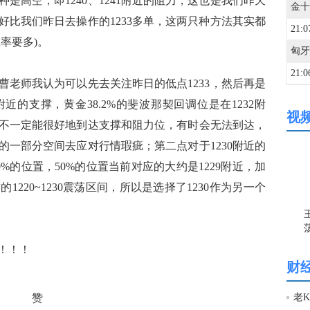
是高空，即1240、1241附近的阻力，这也是我们昨天
好比我们昨日去操作的1233多单，这两只种方法其实都
21:0
率要多)。
21:0
师我认为可以先去关注昨日的低点1233，然后再是
近的支撑，黄金38.2%的斐波那契回调位是在1232附
视
21:0
不一定能很好地到达支撑和阻力位，有时会无法到达，
的一部分空间去应对行情瑕疵；第二点对于1230附近的
21:0
0%的位置，50%的位置当前对应的大约是1229附近，加
220~1230震荡区间，所以是选择了1230作为另一个
21:0
！！！
21:0
财
20:5
赞