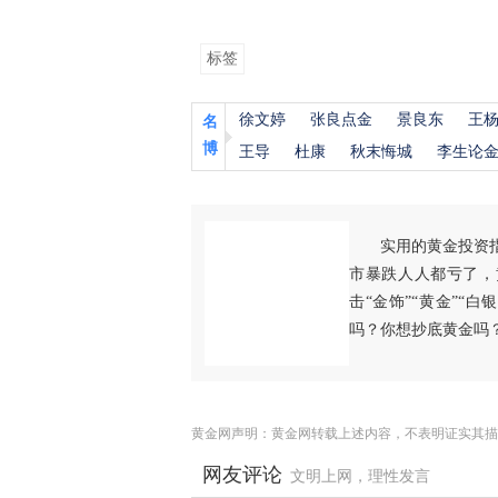
标签
徐文婷
张良点金
景良东
王
名
博
王导
杜康
秋末悔城
李生论
实用的黄金投资
市暴跌人人都亏了，
击“金饰”“黄金”“
吗？你想抄底黄金吗
黄金网声明：黄金网转载上述内容，不表明证实其描
网友评论
文明上网，理性发言