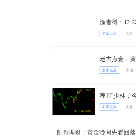
渔者得：12
名家点金
实盘
老古点金：黄金
折
名家点金
大顶
荐 旷少林：
破
名家点金
实盘
阳哥理财；黄金晚间先看