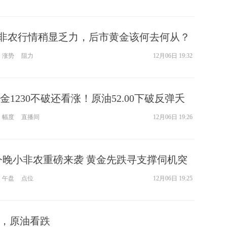
.6非农行情稍显乏力，后市黄金该何去何从？
涨势
阻力
12月06日 19:32
1230不破还看涨！原油52.00下破反弹夭
幅度
直播间
12月06日 19:26
今晚小非农重磅来袭 黄金先跌寻支撑伺机突
午盘
点位
12月06日 19:25
回落，原油看跌