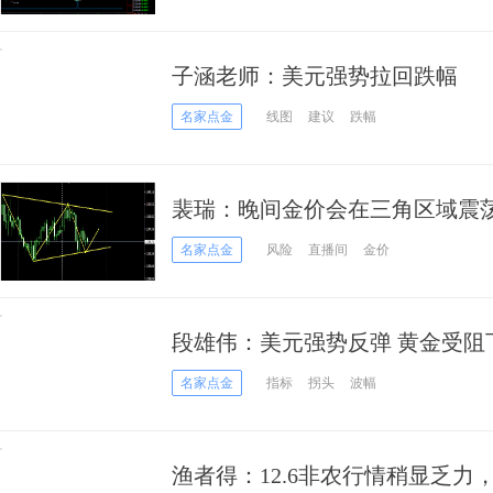
子涵老师：美元强势拉回跌幅
名家点金
线图
建议
跌幅
裴瑞：晚间金价会在三角区域震
名家点金
风险
直播间
金价
段雄伟：美元强势反弹 黄金受阻
名家点金
指标
拐头
波幅
渔者得：12.6非农行情稍显乏