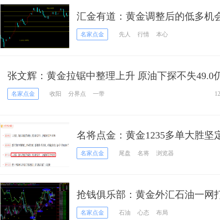
汇金有道：黄金调整后的低多机
名家点金
先人
行情
本心
张文辉：黄金拉锯中整理上升 原油下探不失49.0
名家点金
收阳
分界点
一带
1
名将点金：黄金1235多单大胜
名家点金
尾盘
名将
浏览器
抢钱俱乐部：黄金外汇石油一网
名家点金
石油
心态
布局