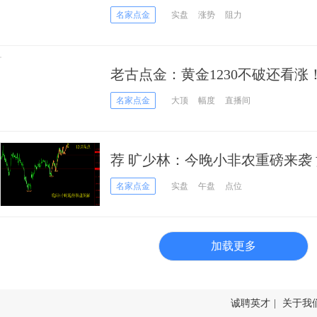
名家点金
实盘
涨势
阻力
老古点金：黄金1230不破还看涨！
折
名家点金
大顶
幅度
直播间
荐 旷少林：今晚小非农重磅来袭
破
名家点金
实盘
午盘
点位
加载更多
诚聘英才
|
关于我