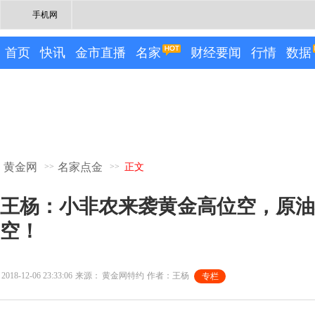
手机网
首页
快讯
金市直播
名家
财经要闻
行情
数据
黄金网
名家点金
>>
>>
正文
王杨：小非农来袭黄金高位空，原油
空！
2018-12-06 23:33:06
来源：
黄金网特约
作者：王杨
专栏