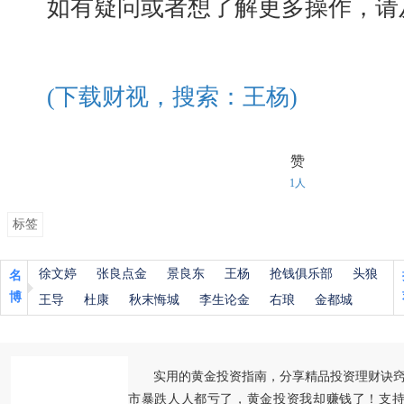
如有疑问或者想了解更多操作，请
(下载财视，搜索：王杨)
赞
1人
标签
徐文婷
张良点金
景良东
王杨
抢钱俱乐部
头狼
名
博
王导
杜康
秋末悔城
李生论金
右琅
金都城
实用的黄金投资指南，分享精品投资理财诀
市暴跌人人都亏了，黄金投资我却赚钱了！支持