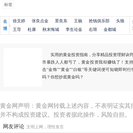
标签
徐文婷
张良点金
景良东
王杨
抢钱俱乐部
头狼
名
博
王导
杜康
秋末悔城
李生论金
右琅
金都城
实用的黄金投资指南，分享精品投资理财诀
市暴跌人人都亏了，黄金投资我却赚钱了！支持
击“金饰”“黄金”“白银”等关键词便可知晓即时
吗？你想抄底黄金吗？
黄金网声明：黄金网转载上述内容，不表明证实其
并不构成投资建议。投资者据此操作，风险自担。
网友评论
文明上网，理性发言