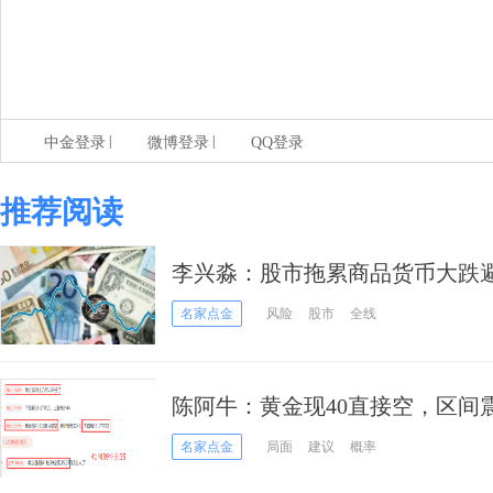
|
|
中金登录
微博登录
QQ登录
推荐阅读
李兴淼：股市拖累商品货币大跌
名家点金
风险
股市
全线
陈阿牛：黄金现40直接空，区间
名家点金
局面
建议
概率