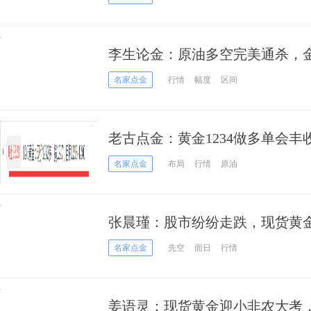
李生论金：原油多空完美通杀，
名家点金
行情
幅度
区间
老古点金：黄金1234做多单会丰
名家点金
布局
行情
原油
张晨瑾：股市纷纷走跌，现货黄
名家点金
先空
面日
行情
姜语灵：现货黄金迎小非农大考