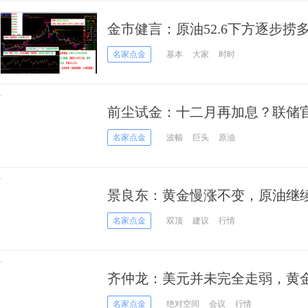
金市健言：原油52.6下方逐步捞
名家点金
基本
大家
时时
前尘试金：十二月再加息？联储官
者小心
名家点金
波幅
巨头
原油
景良东：黄金慢涨不变，原油继
名家点金
双顶
建议
行情
齐仲龙：美元并未完全走弱，黄
名家点金
绝对空间
会议
行情