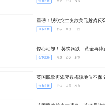
金市直播
重磅
协议
投票
重磅！脱欧突生变故美元趁势反弹
黄金或迎来大爆发！
金市直播
协议
金价
下院
惊心动魄！ 英镑暴跌、黄金再摔
生” 原油依旧“凄风苦雨”
金市直播
尾盘
协议
股市
英国脱欧再添变数梅姨地位不保？
力！
金市直播
协议
议员
发力