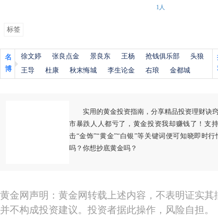
1人
标签
徐文婷
张良点金
景良东
王杨
抢钱俱乐部
头狼
名
博
王导
杜康
秋末悔城
李生论金
右琅
金都城
实用的黄金投资指南，分享精品投资理财诀
市暴跌人人都亏了，黄金投资我却赚钱了！支持
击“金饰”“黄金”“白银”等关键词便可知晓即时
吗？你想抄底黄金吗？
黄金网声明：黄金网转载上述内容，不表明证实其
并不构成投资建议。投资者据此操作，风险自担。