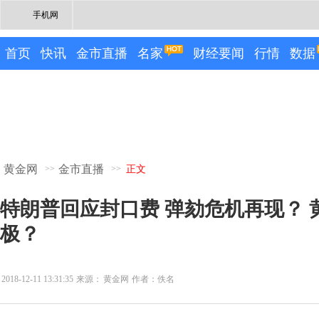
手机网
首页
快讯
金市直播
名家
财经要闻
行情
数据
黄金网
金市直播
>>
>>
正文
特朗普回应封口费 弹劾危机再现？ 
极？
2018-12-11 13:31:35
来源：
黄金网
作者：佚名