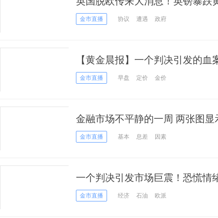
英国脱欧传来大消息！英镑暴跌黄
聚焦华为保释听证会
金市直播
协议
遭遇
政府
【黄金晨报】一个判决引发的血
市场人心惶惶黄金价格冲高回落
金市直播
早盘
定价
金价
金融市场不平静的一周 两张图显
金市直播
基本
息差
因素
一个判决引发市场巨震！恐慌情绪
唱凯歌
金市直播
经济
石油
欧派