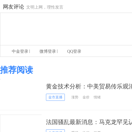
网友评论
文明上网，理性发言
|
|
中金登录
微博登录
QQ登录
推荐阅读
黄金技术分析：中美贸易传乐观消
金市直播
涨势
金价
情绪
法国骚乱最新消息：马克龙罕见认
紧急状态 黄金走势如虎添翼！