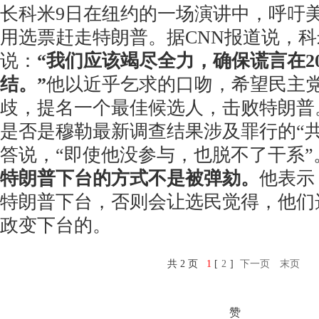
长科米9日在纽约的一场演讲中，呼吁美
用选票赶走特朗普。据CNN报道说，
说：
“我们应该竭尽全力，确保谎言在202
结。”
他以近乎乞求的口吻，希望民主
歧，提名一个最佳候选人，击败特朗普
是否是穆勒最新调查结果涉及罪行的“
答说，“即使他没参与，也脱不了干系”
特朗普下台的方式不是被弹劾。
他表示
特朗普下台，否则会让选民觉得，他们
政变下台的。
共 2 页
1
[
2
]
下一页
末页
赞