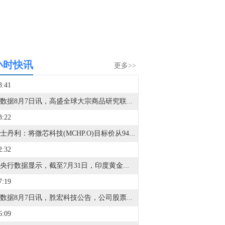
小时快讯
更多>>
3:41
金十数据8月7日讯，高盛全球大宗商品研究联席主管萨曼莎·达特表示，欧洲正面临冬季前柴油与天然气供应双重风险。数据显示，欧洲基准天然气期货TTF本周下跌7%，至约54欧元/兆瓦时，但达特仍维持其对第三季度剩余时间达到60欧元的预测。欧洲天然气库存目前约为57.87%，较2009年至2025年的平均水平低约18个百分点。7月欧洲西北部液化天然气进口量低于预期，导致月底库存仅约43%，增加冬季补库压力。达特预计，若中东能源出口恢复缓慢，欧洲TTF天然气价格今年12月可能升至100欧元/兆瓦时以上，比原先50欧元/兆瓦时的基准预测高出110%；若霍尔木兹海峡航运恢复顺利，价格则可能回落至40欧元附近，比原先预测低20%。
3:22
摩根士丹利：将微芯科技(MCHP.O)目标价从94.00美元上调至103.00美元。
2:32
印度央行数据显示，截至7月31日，印度黄金储备为1047.4亿美元，前一周为1030.6亿美元。
7:19
金十数据8月7日讯，胜宏科技公告，公司股票于2026年8月5日至7日连续三个交易日内收盘价格涨幅偏离值累计达到30%。经自查，公司目前生产经营情况正常，在手订单持续增长，与核心客户合作的研发迭代产品正顺利推进，部分客户已释放2027-2028年长期需求。公司、控股股东及实际控制人不存在应披露而未披露的重大事项。
6:09