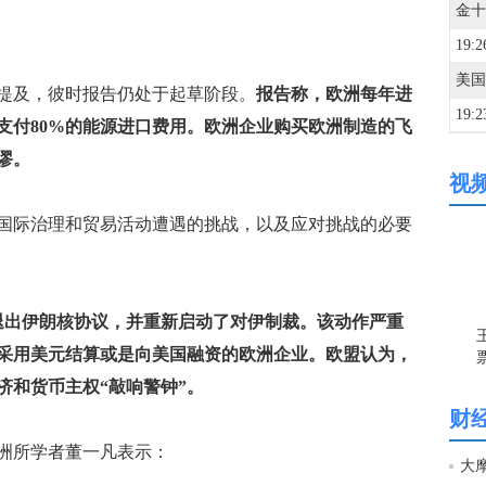
19:2
及，彼时报告仍处于起草阶段。
报告称，欧洲每年进
19:2
元支付80%的能源进口费用。欧洲企业购买欧洲制造的飞
谬。
视
19:1
际治理和贸易活动遭遇的挑战，以及应对挑战的必要
19:1
退出伊朗核协议，并重新启动了对伊制裁。该动作严重
19:1
采用美元结算或是向美国融资的欧洲企业。欧盟认为，
济和货币主权“敲响警钟”。
19:1
财
洲所学者董一凡表示：
19:1