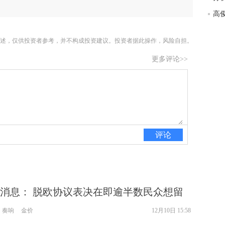
高俊
述，仅供投资者参考，并不构成投资建议。投资者据此操作，风险自担。
更多评论>>
评论
消息： 脱欧协议表决在即逾半数民众想留
黄金奏响凯歌
奏响
金价
12月10日 15:58