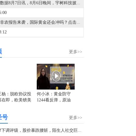
金十数据8月7日讯，8月6日晚间，宇树科技披露其IPO战略配售投资者名单，包含DeepSeek母公司深度求索，引发外界广泛关注。今日下午，宇树科技董事长、总经理兼首席技术官王兴兴在会上首次回应称，深度求索将为宇树科技提供具有市场竞争力的商业合作方案，包括但不限于根据需求及业务开展情况在模型架构方案、智算集群建设、数据中心运营（如有）等方面提供技术支持。宇树科技公告称，深度求索属于与公司在经营业务上具有战略合作关系或长期合作愿景的大型企业，可与公司开展战略合作，具有与公司同行业或产业链上下游的重要资源，能够增强公司的市场竞争力。（中国基金报）
6:00
美国非农报告来袭，国际黄金还会冲吗？点击观看直播分析
3:12
金十数据8月7日讯，晶赛科技公告，2026年上半年营业收入4.24亿元，同比增长56.17%；归属于上市公司股东的净利润825.94万元，同比增长205.54%；扣非净利润677.15万元，同比增长1,481.21%。上年同期净利润270.32万元。本报告期不进行权益分派。
频
9:04
更多>>
斯蒂费尔：将Cloudflare(NET.N)目标价从260美元上调至370美元。
8:45
金十数据8月7日讯，*ST泉为公告，公司及相关人员于2026年8月7日收到广东证监局下发的《行政处罚决定书》，因未按规定披露关联交易及主要资产被查封事项，公司被责令改正、给予警告并处以1060万元罚款；实际控制人褚一凡被处以1550万元罚款，其中作为直接负责的主管人员罚款490万元、作为实际控制人罚款1060万元；雷心跃、张庆峰、李会分别被罚280万元、160万元、20万元。
6:42
王杨：脱欧协议投
何小冰：黄金防守
盛文兵：全球股市
王杨：
票在即，欧美镑美
1244看反弹，原油
高位震荡黄金避险
上涨，
韦德布什：将爱彼迎(ABNB.O)评级从中性上调至跑赢大市，将目标价从152美元上调至200美元。
迎来大行情！
52仍分界
升温 石油超跌反弹
需多！
5:40
经号
更多>>
金十数据8月7日讯，8月7日，2026全球智能制造与电子产品博览会（AIE电子展）新闻发布会在广州举行。从会上获悉，本届博览会定于12月3日至5日举办，延续首届“一展双城”办展模式，锚定“中国智造首发平台”定位，聚焦人工智能全产业链，着力打造大湾区智能制造链接全球的重要窗口。本届博览会将在珠海、澳门两地同步开展。在首届展会基础上，第二届AIE电子展进一步扩容提质，预计汇聚超1000家科技企业，迎来5万名海内外专业观众，加速全球新品首发资源落地大湾区。（央视新闻）
5:19
大摩下调评级，股价暴跌腰斩，陌生人社交巨头陌陌未来何在？