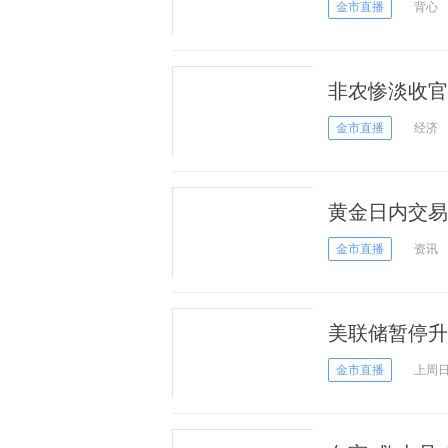
金有望再涨1
金市直播
背心
非农惨淡收官
烈或助现货黄
金市直播
经济
黄金日内交易
望再涨逾10
金市直播
资讯
美联储暂停升
国脱欧投票等
金市直播
上周