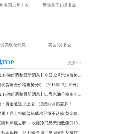
金十数据8月7日讯，龙湖集团(00960.HK)公告，截至2026年7月31日止七个月，本集团累计实现总合同销售金额人民币186.4亿元，合同销售面积198.9万平方米；7月单月实现合同销售金额人民币20.9亿元，合同销售面积23.9万平方米；7月单月归属公司股东权益合同销售金额人民币13.9亿元，权益合同销售面积16.8万平方米。前七个月运营及服务业务收入约人民币159.1亿元，其中运营收入约人民币85.2亿元，服务收入约人民币73.9亿元。
焦美国11月非农
聚焦美国10月非农
5:23
首相提议加快电网建设的措施。
9月美联储议息
美国8月非农
TOP
更多>>
【12.10油价调整最新消息】今日92号汽油价格多...
现货黄金价格走势分析（2018年12月10日）
【12.10油价调整最新消息】95号汽油价格多少钱...
杨：黄金通道型上涨，短线回调仍需多！
心很累！遇上特朗普鲍威尔不得不认栽 黄金价格...
白宫凯利年底去职 非农爆冷门恐慌指数飙升15% ...
分析师金晓峰：12.10黄金原油早间分析及操作策...