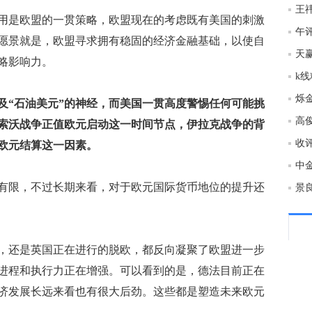
王祎
是欧盟的一贯策略，欧盟现在的考虑既有美国的刺激
19:1
午
愿景就是，欧盟寻求拥有稳固的经济金融基础，以使自
天
略影响力。
19:1
烁
及“石油美元”的神经，而美国一贯高度警惕任何可能挑
19:1
高俊
索沃战争正值欧元启动这一时间节点，伊拉克战争的背
西班
收
欧元结算这一因素。
19:1
限，不过长期来看，对于欧元国际货币地位的提升还
19:0
还是英国正在进行的脱欧，都反向凝聚了欧盟进一步
19:0
进程和执行力正在增强。可以看到的是，德法目前正在
济发展长远来看也有很大后劲。这些都是塑造未来欧元
19:0