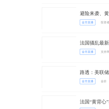
避险来袭、黄
金市直播
投资
法国骚乱最新
烟四起黄金将
金市直播
支持
路透：美联储
望上冲1260
金市直播
金价
法国“黄背心