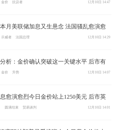
0美元！
金价
抗议者
12月10日 14:47
本月美联储加息又生悬念 法国骚乱愈演愈
金再攀高峰！
示威者
法国总理
12月10日 14:29
分析：金价确认突破这一关键水平 后市有
美元
金价
升势
12月10日 14:07
息愈演愈烈今日金价站上1250美元 后市英
重磅事件来袭！
日
圆满结束
贸易谈判
12月10日 14:01