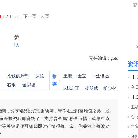
聚
19:0
1
[
2
] [
3
]
下一页
末页
挪威
赞
1人
责任编辑：gold
资讯
杨
抢钱俱乐部
头狼
王鹏
金宝
中金怪杰
推
荐
金
右琅
金都城
今日
K线之王
杨朋威
旷少林
王
指南，分享精品投资理财诀窍，带你走上财富增值之路！股
黄金投资我却赚钱了！支持贵金属1秒查行情，菜单栏点
白银”等关键词便可知晓即时行情报价。亲，你关注金价波动
？