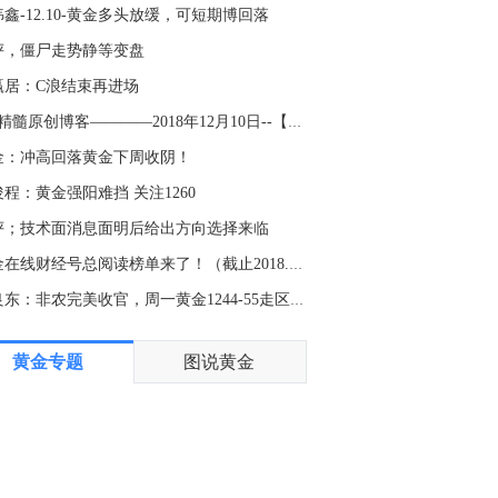
金十数据8月7日讯，贝莱德表示，美国在未事先通知欧洲政策制定者的情况下，决定抛售欧元以支撑日元汇率，此举加剧了地缘政治风险，并进一步削弱了长期国债的吸引力。这家美国资产管理公司负责欧洲、中东和非洲地区全球固定收益业务的负责人James Turner指出，尽管日元干预行动不太可能直接影响欧洲国债，但这一出人意料的举措表明，各国之间的“合作程度正略有下降”。“目前我们非常不愿投资于长期债券，因为主权债券收益率曲线的这一区间波动较大，”Turner表示。“鉴于地缘政治风险持续存在，以及长期端的不确定性，我们并不希望承担期限溢价风险。”
鑫-12.10-黄金多头放缓，可短期博回落
4:53
评，僵尸走势静等变盘
金十数据8月7日讯，晶华微公告，公司实际控制人吕汉泉及其控制的企业杭州恒诺实业有限公司，基于对公司未来持续稳定发展的信心和长期投资价值的认可，拟自2026年8月10日起6个月内，通过上海证券交易所交易系统允许的方式（包括但不限于集中竞价、大宗交易等）增持公司股份，合计增持金额不低于人民币1200万元（含），且不超过人民币2400万元（含）。其中，吕汉泉增持金额不低于1000万元且不超过2000万元，杭州恒诺实业有限公司增持金额不低于200万元且不超过400万元。本次增持不设价格区间。
赢居：C浪结束再进场
3:39
k线精髓原创博客————2018年12月10日--【1】
金十数据8月7日讯，日前，深沪证券交易所就完善LOF相关安排公开征求意见，拟分类明确部分LOF终止上市的情形和程序。深沪交易所针对LOF产品出现的新情况新问题，在《基金法》授权下对《基金上市规则》终止上市相关情形进行补充，发布通知明确LOF终止上市具体情形、终止上市流程、风险提示要求、机构主体责任等，从机制上解决部分LOF高溢价炒作问题。据业内人士测算，深沪两所预计可能涉及退市的LOF约125只，场内规模合计约260亿元，其中小规模LOF约91只，场内规模约3亿元，整体来看，可能退市的LOF数量、规模并不大。业内人士特别指出，LOF终止上市不代表基金清盘，不影响基金正常的投资运作，不影响场外基金份额持有人的申赎；场内持有人可在过渡期转托管至场外持有，也可通过场内赎回或卖出，退市后，持有人同样可以通过场内或场外代销渠道正常赎回基金；且退市不涉及基金净卖出股票等标的资产，对基础市场实质影响有限。（每经网）
金：冲高回落黄金下周收阴！
1:33
程：黄金强阳难挡 关注1260
牙威胁对意大利的移民限制采取报复措施。
评；技术面消息面明后给出方向选择来临
0:04
中金在线财经号总阅读榜单来了！（截止2018.12.10）
金十数据8月7日讯，立昂微公告，2026年上半年营业收入20.94亿元，同比增长25.72%。归属于上市公司股东的净利润8397.26万元，上年同期净利润-1.27亿元。扣非净利润2925.07万元，上年同期-1.26亿元。基本每股收益0.12元。
景良东：非农完美收官，周一黄金1244-55走区间！
9:15
黄金专题
图说黄金
金十数据8月7日讯，据CBS新闻报道，美国总统特朗普计划于周五宣布提供超过1.8亿美元的拨款，用于支持采矿行业的教育和贸易项目，此举旨在增加关键矿产的产量。一名白宫官员透露，特朗普将在美国国务院举行的一场圆桌会议上公布相关计划，与会者包括来自科罗拉多矿业学院等高校的教育界负责人。美国国务卿鲁比奥、内政部长伯古姆以及商务部长卢特尼克也将参加会议。美国能源部将启动一项规模1亿美元的拨款计划，旨在扩大矿业和关键矿产领域的人才队伍，并在未来两年大幅增加相关专业学位人才数量。一名官员表示，该项目预计将为奖学金及其他相关项目提供资金支持。大学、社区学院、职业技术学校、行业组织以及其他合作伙伴均有资格申请。
9:04
非农数据公布前，现货黄金日内涨幅扩大至2%，现报4325.27美元/盎司。
5:46