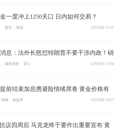
金一度冲上1250关口 日内如何交易？
者
股市
形态
12月10日 15:55
消息：法外长怒怼特朗普不要干涉内政！硝
乱世称王
率
最新消息
背心
12月10日 15:04
提前结束加息携避险情绪席卷 黄金价格有
美元
情绪
收益率
12月10日 14:57
”抗议四周后 马克龙终于要作出重要宣布 黄