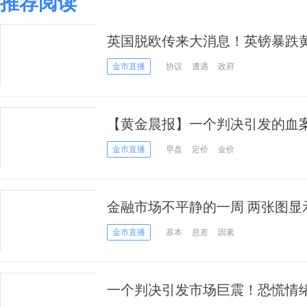
推荐阅读
英国脱欧传来大消息！英镑暴跌黄
聚焦华为保释听证会
金市直播
协议
遭遇
政府
【黄金晨报】一个判决引发的血
市场人心惶惶黄金价格冲高回落
金市直播
早盘
定价
金价
金融市场不平静的一周 两张图显
金市直播
基本
息差
因素
一个判决引发市场巨震！恐慌情绪