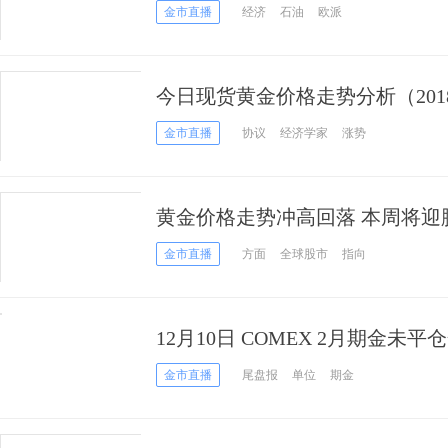
唱凯歌
金市直播
经济
石油
欧派
今日现货黄金价格走势分析（2018
金市直播
协议
经济学家
涨势
黄金价格走势冲高回落 本周将迎
保释等大事件
金市直播
方面
全球股市
指向
12月10日 COMEX 2月期金未平
金市直播
尾盘报
单位
期金