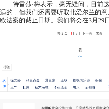
特雷莎·梅表示，毫无疑问，目前这份
适的，但我们还需要听取北爱尔兰的意见
欧法案的截止日期。我们将会在3月29
共 2 页
1
[
2
]
下一页
末页
赞
2人
标签
徐文婷
张良点金
景良东
王杨
抢钱俱乐部
头狼
名
博
王导
杜康
秋末悔城
李生论金
右琅
金都城
实用的黄金投资指南，分享精品投资理财诀