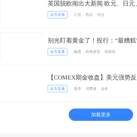
英国脱欧闹出大新闻 欧元、日元
操作策略
金市直播
汇价
协议
结点
别光盯着黄金了！投行：“最糟糕
属将爆发
金市直播
幅度
价格便宜
投机性
【COMEX期金收盘】美元强势反弹
月期金周一下跌
金市直播
股市
消费者
金价
加载更多