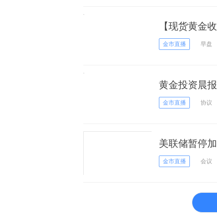
【现货黄金收
优势
金市直播
早盘
黄金投资晨报
福”！
金市直播
协议
美联储暂停加
金市直播
会议