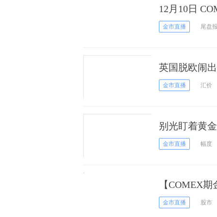
12月10日 C
金市直播
尾盘
英国脱欧闹出
操作策略
金市直播
汇价
别光盯着黄金
属将爆发
金市直播
幅度
【COMEX期
月期金周一下
金市直播
股市