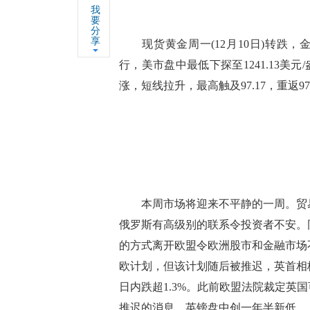
我
要
分
享
现货黄金周一(12月10日)转跌，金价
行，美市盘中最低下探至1241.13美
涨，短线拉升，最高触及97.17，重返9
本周市场将迎来不平静的一周。贸易
俄罗斯有高级别的联系令投资者不安。
的方式离开欧盟令欧洲股市和金融市场
欧计划，但该计划随后被推迟，英首相
日内跌超1.3%。此前欧盟法院裁定英
推迟的消息，英镑盘中创一年半新低。