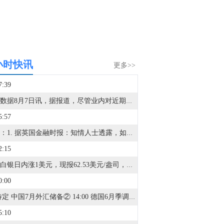
小时快讯
更多>>
7:39
金十数据8月7日讯，据报道，尽管业内对近期杠杆类产品波动存在担忧，韩国交易所仍将于9月14日正式开启交易所交易基金（ETF）盘后交易。韩国交易所意在与另类交易系统Nextrade以及全天候加密货币交易所展开竞争。资管机构警示，缺少实时基金净值估算，可能会扩大ETF的价格偏离幅度；行业此前已呼吁韩国交易所推迟该业务上线。个股杠杆型ETF将不纳入盘后交易的交易标的范围。
5:57
美元：1. 据英国金融时报：知情人士透露，如果未来几周公布的通胀数据表现强劲，且市场对借贷成本上升的预期升温，美联储主席沃什将准备在9月会议上加息。2. 美联储穆萨莱姆：为了追求更高GDP而制定宽松政策是错误的。3. 美联储穆萨莱姆：预计通胀持续高于目标的可能性加大，在最近的FOMC会议上倾向于加息。4. 美联储FIMA回购机制已连续第八周零使用。5. 据伊拉克国家通讯社援引官方消息人士称，美联储向伊拉克央行运送了5亿美元现金。6. 美国初请失业金人数温和回升但低于预期，企业裁员计划减少。7. 高盛质疑美元主导地位受威胁论，称日元干预影响有限。欧元：1. 德国6月工厂订单大增3.1%，经济复苏信号进一步增强。2. 知情人士：德国央行行长内格尔拟竞逐欧洲央行行长接班人。3. 据报道，华盛顿上周晚些时候为提振日元而出售欧元的操作令欧洲央行措手不及，美国在这轮历史性的货币干预行动实施后才通知欧洲央行。英镑：1. 英国央行：AI正在提升英国的生产率，但也对就业造成负面影响。日元：1. 日本财务省：在4月至6月当季，日本最大规模的单日汇市干预行动发生在4月30日，干预金额达到6.2787万亿日元。2. 据日经新闻：因交易量大幅上升，日本将评估调整自营交易额度。韩元：1. 路透调查：投资者对韩元的看涨情绪为10个多月来首次转为正面。其他：1. 路透调查：对印度卢比的空头押注降至2025年7月中旬以来最低水平；对印尼盾的看跌押注降至2026年1月初以来最低水平。2. 路透调查：美元兑加元汇率预计在3个月内基本持平于1.40（与7月调查一致）；美元兑加元汇率预计在12个月内下跌2.6%至1.366（7月调查预期为1.36）。
2:15
现货白银日内涨1美元，现报62.53美元/盎司，涨幅1.64%。
0:00
① 待定 中国7月外汇储备② 14:00 德国6月季调后工业产出月率③ 14:00 德国6月季调后贸易帐④ 14:00 英国7月Halifax季调后房价指数月率⑤ 14:45 法国6月贸易帐⑥ 15:00 瑞士7月消费者信心指数⑦ 20:30 加拿大7月就业人数⑧ 20:30 美国7月失业率⑨ 20:30 美国7月季调后非农就业人口⑩ 20:30 美国7月平均每小时工资年率⑪ 20:30 美国7月平均每小时工资月率⑫ 22:00 美联储巴尔金发表讲话⑬ 23:00 美国7月纽约联储1年通胀预期⑭ 次日01:00 美国至8月7日当周石油钻井总数
5:10