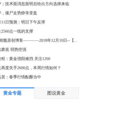
8月6日芝加哥商业交易所（CME）金属类商品成交量报告已在金十数据中心更新！欢迎点击查看
评；技术面消息面明后给出方向选择来临
8:53
评，僵尸走势静等变盘
8月6日芝加哥商业交易所（CME）外汇类商品成交量报告已在金十数据中心更新！欢迎点击查看
2月11日预测：明日下午反弹
8:29
2560点一线的支撑
金十数据8月7日讯，近日，中国船舶集团有限公司旗下北海造船与中远海运散运系列散货船建造合同生效。至此，北海造船手持造船订单量超2300万载重吨，历史性突破100艘大关，部分订单交船期已排至2030年。
k线精髓原创博客————2018年12月10日--【1】
6:35
续磨底 弱势挖强
A股创新药板块午后走高，博腾股份涨停，药石科技、皓元医药涨超15%，泓博医药、梅迪西、贝达药业跟涨。
程：黄金强阳难挡 关注1260
6:24
盘再度失手2600点，本周行情如何？
刚果（金）方面表示，此次疫情确认的埃博拉病例首次超过4,000例。
赢居：春季行情酝酿当中
5:44
黄金专题
图说黄金
日本石油公司ENEOS首席财务官：伊朗战争结束后，我们需要中长期内扩大石油储备，并实现原油采购来源多元化。将与政府紧密协调，加强石油供应链的韧性。
1:19
金十数据8月7日讯，据悉，韩国政府于7日正在审议一项计划，拟在“资源安全基本计划”中，将中东原油的进口比例设定为60%或以下。据悉，该计划的制定正值韩国石油行业遭受重创之际。今年上半年，霍尔木兹海峡因中东战争而中断，原油和石油价格飙升。去年，韩国对中东原油的依赖度约为70%，而此次的目标是将其降至60%或以下，以实现进口来源多元化。
0:25