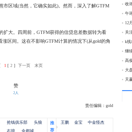
收
市区域(当然，它确实如此)。然而，深入了解GTFM
13:2
午
1
13:2
扩大。四周前，GTFM获得的信贷息差数据转为看
关注
涨区间。这在不影响GTFM计算的情况下(从gold的角
13:2
继
高俊
页
1
[
2
]
下一页
末页
13:2
大
天
赞
13:2
2人
责任编辑：gold
13:2
杨
抢钱俱乐部
头狼
王鹏
金宝
中金怪杰
推
13:2
荐
金
右琅
金都城