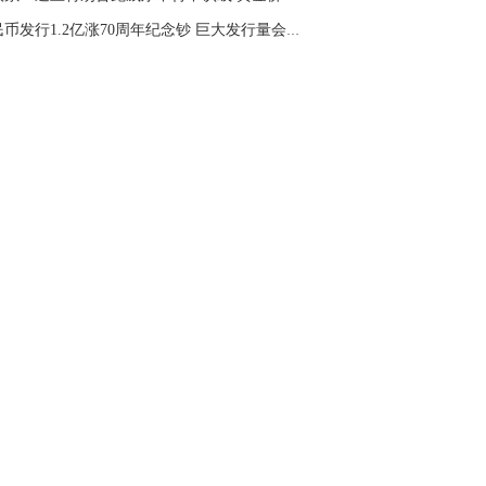
人民币发行1.2亿涨70周年纪念钞 巨大发行量会否...