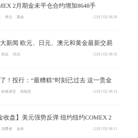
OMEX 2月期金未平仓合约增加8648手
报
单位
期金
12月11日 08:20
大新闻 欧元、日元、澳元和黄金最新交易
协议
结点
12月11日 08:16
了！投行：“最糟糕”时刻已过去 这一贵金
价格便宜
投机性
12月11日 08:14
金收盘】美元强势反弹 纽约纽约COMEX 2
跌
消费者
金价
12月11日 08:11