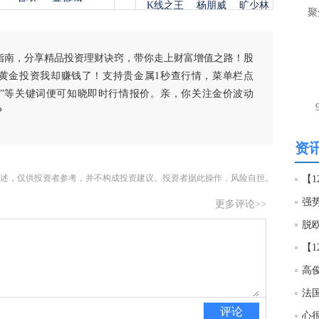
K线之王
杨朋威
旷少林
聚
13:2
指南，分享精品投资理财诀窍，带你走上财富增值之路！股
黄金投资我却赚钱了！支持贵金属1秒查行情，菜单栏点
白银”等关键词便可知晓即时行情报价。亲，你关注金价波动
？
资讯
述，仅供投资者参考，并不构成投资建议。投资者据此操作，风险自担。
更多评论>>
高俊
评论