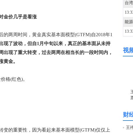
13:3
对金价几乎是看涨
13:3
周时间，黄金真实基本面模型(GTFM)自2018年1
出现了波动，但自1月中旬以来，真正的基本面从未持
视
13:3
周出现了重大转变，过去两周在相当长的一段时间内，
深成
涨黄金。
13:3
价格(红色)。
13:3
13:2
财
13:2
王祎
的重要性，因为看起来基本面模型(GTFM)仅仅上