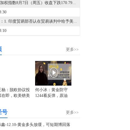
台湾加权指数8月7日（周五）收盘下跌170.79点，跌幅0.38%，报44225.91点。
3:30
能源：1. 印度贸易部否认在贸易谈判中给予美国乙醇优惠待遇。2. 海事数据追踪机构Kpler的数据显示，周三仅有两艘船通过霍尔木兹海峡，低于前一天的8艘。3. 沙特阿美将于下个月交付亚洲客户的阿拉伯轻质原油价格下调50美分/桶，较阿曼/迪拜平均价贴水2美元/桶；将9月销往西北欧的阿拉伯轻质原油官方售价定为较洲际交易所布伦特结算价贴水2.15美元/桶；将9月销往美国的阿拉伯轻质原油官方售价定为较阿格斯含硫原油升水3.60美元/桶。4. 美银：将欧洲冬季TTF天然气价格预测上调至65欧元/兆瓦时，因欧洲天然气实物库存偏低。如果霍尔木兹海峡在冬季前无法可靠开放，TTF天然气价格存在飙升至80欧元/兆瓦时以上的风险。5. 美国7月沙特原油进口降至零，40多年来首次整月中断。6. 韩国计划将对中东石油的依赖度降至60%或以下。7. 数据显示，贸易商在7月下旬从韩国向俄罗斯运送近3万吨成品油。农业/矿业：1. 据官方法令，刚果（金）禁止出口铜精矿和钴精矿。2. 特朗普实施多晶硅相关关税和最低进口价，设置120天的过渡期。3. 世界黄金协会：金价7月持平，未来走势取决于实际利率、美元及央行应对。4. 世界黄金协会：全球黄金ETF在7月吸引了30亿美元的资金流入，扭转了连续两个月的流出态势。5. 美国商务部：将禁止出口钨废料和电池废料。伊朗局势：1. 美媒：伊朗与阿曼达成一项不收费的临时协议框架，以暂时重新开放霍尔木兹海峡。2. 沙特官员：伊朗方面正策划袭击沙特。3. 特朗普：与伊朗的协议可能很快达成，海峡某种程度上算是开放的。4. 行业人士：伊朗-阿曼拟议海峡协议面临美国制裁与保险双重障碍。5. 伊朗计划收紧霍尔木兹海峡过境规则。6. 知情人士透露，霍尔木兹海峡北部和南部航道将被取消。所有通行将随后转移到中央走廊，由伊朗管理入口，伊朗和阿曼共同管理出口。其他：1. 航运巨头马士基：将在陆上运输中实施反映成本的能源/燃料价格临时调整。2. 马士基：自8月12日起，从远东亚洲至地中海的货运将不再适用重货附加费。3. 据塔斯社：俄罗斯总统普京下令在俄罗斯建立钻石切割产业集群。
3:10
A股存储芯片概念持续活跃，兆易创新涨超9%，普冉股份、江波龙、德明利、北京君正、朗科科技、佰维存储、香农芯创跟涨。
频
1:12
更多>>
指涨2%，沪指涨0.72%。
0:49
多晶硅主力合约日内涨超6.00%，现报38150元/吨。
0:02
王杨：脱欧协议投
何小冰：黄金防守
盛文兵：全球股市
王杨：
票在即，欧美镑美
1244看反弹，原油
高位震荡黄金避险
上涨，
法国第二季度ILO失业率 8.3%，预期8.2%，前值8.10%。
迎来大行情！
52仍分界
升温 石油超跌反弹
需多！
8:59
经号
更多>>
8月6日芝加哥商业交易所（CME）能源类商品成交量报告已在金十数据中心更新！欢迎点击查看
8:56
鑫-12.10-黄金多头放缓，可短期博回落