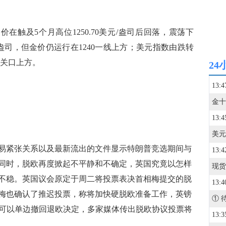
在触及5个月高位1250.70美元/盎司后回落，震荡下
元/盎司，但金价仍运行在1240一线上方；美元指数由跌转
7关口上方。
24
13:4
13:4
紧张关系以及最新流出的文件显示特朗普竞选期间与
13:4
同时，脱欧再度掀起不平静和不确定，英国究竟以怎样
不稳。英国议会原定于周二将投票表决首相梅提交的脱
13:4
梅也确认了推迟投票，称将加快硬脱欧准备工作，英镑
国可以单边撤回退欧决定，多家媒体传出脱欧协议投票将
13:3