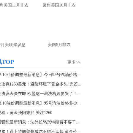
30年期国债期货（TL）主力合约日内涨超0.30%，现报115.74元。
焦美国11月非农
聚焦美国10月非农
0:15
中国地震台网正式测定：08月07日13时08分在四川宜宾市高县发生4.9级地震，震源深度6千米。
9月美联储议息
美国8月非农
TOP
更多>>
【12.10油价调整最新消息】今日92号汽油价格多...
强势攻克1250美元！避险环境下黄金多头“光芒四...
脱欧协议表决在即 欧盟这一裁决梅姨要哭了！现...
【12.10油价调整最新消息】95号汽油价格多少钱...
程：黄金强阳难挡 关注1260
法国骚乱最新消息：法外长怒怼特朗普不要干涉内...
心很累！遇上特朗普鲍威尔不得不认栽 黄金价格...