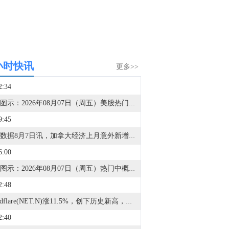
小时快讯
更多>>
2:34
金十图示：2026年08月07日（周五）美股热门股票行情一览（美股盘初）
9:45
金十数据8月7日讯，加拿大经济上月意外新增7.51万个就业岗位，同时失业率降至两年来的最低水平，这是经济正在走向复苏的最新迹象。加拿大统计局周五公布的数据显示，7月加拿大失业率从6月的6.5%小幅降至6.4%。数据公布后，加元迅速升至盘中新高，涨幅一度达到0.5%。加拿大国债在数据公布后立即遭到抛售，但随后逆转走势并上涨，因市场同时消化美国就业意外下降的影响。5月至7月期间，加拿大就业人数累计增加18.11万人，创下自美国总统特朗普开始对加拿大商品加征关税以来最大的三个月就业增幅。强于预期的就业数据表明，加拿大经济动能正延续至第三季度。近期经济数据表明，在受到美国关税影响经历一年停滞后，加拿大经济第二季度出现明显反弹。
6:00
金十图示：2026年08月07日（周五）热门中概股行情一览（美股盘初）
2:48
Cloudflare(NET.N)涨11.5%，创下历史新高，此前上调年收入预测。
2:40