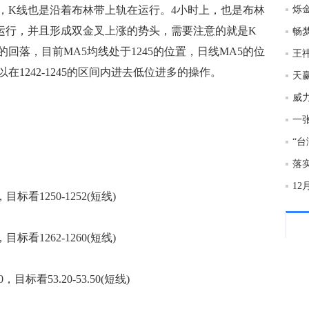
，K线也是沿着布林带上轨在运行。4小时上，也是布林
烁
21:2
运行，并且形成双金叉上涨的势头，需要注意的就是K
畅
回落，目前MA5均线处于1245的位置，日线MA5的位
王祎
在1242-1245的区间内进去低位进多的操作。
21:2
天
21:2
一
21:2
12
标看1250-1252(短线)
21:1
标看1262-1260(短线)
21:1
目标看53.20-53.50(短线)
21:1