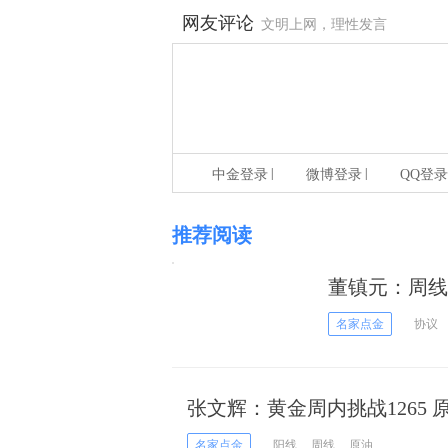
网友评论
文明上网，理性发言
|
|
中金登录
微博登录
QQ登录
推荐阅读
董镇元：周线
名家点金
协议
张文辉：黄金周内挑战1265 
名家点金
阳线
周线
原油