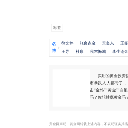
标签
徐文婷
张良点金
景良东
王
名
博
王导
杜康
秋末悔城
李生论
实用的黄金投资
市暴跌人人都亏了，
击“金饰”“黄金”“
吗？你想抄底黄金吗
黄金网声明：黄金网转载上述内容，不表明证实其描