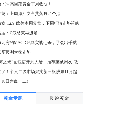
北京：非京籍家庭购房社保个税缴纳年限下调为一年。（央视新闻）
金：冲高回落黄金下周收阴！
2:48
梦龙：上周原油文章共落袋21个点
白宫国家经济委员会主任哈塞特：政府雇员和世界杯相关就业是就业疲软的部分原因。
鑫-12.9-欧美本周复盘，下周行情走势策略
2:03
赢居：C浪结束再进场
白宫国家经济委员会主任哈塞特：婴儿潮一代正在退休。
威力无穷的MACD经典实战七杀，学会出手就是大牛股！
1:27
张图预测大盘走势
白宫国家经济委员会主任哈塞特：（谈就业数据）看到参与率略有疲软。
“台湾之光”面包店开到大陆，推荐菜被网友“攻陷”了…
0:03
落实了！个人二级市场买卖新三板股票11月起免征个税
金十数据8月7日讯，日本财务大臣片山皋月在接受日本放送协会NHK采访时表示，日本和美国将不会犹豫地再次干预外汇市场。片山皋月表示：“双方一致认为，日元受到多年‘日元套利交易’的影响，这更多是投机活动，而非由实际需求驱动的交易。”她补充称：“双方均表示随时准备毫不犹豫地进行干预，在此基础上，我们将明确阐述日本的宏观和微观经济政策如何支撑日元走强的基本面。”
月10日焦点（二）
8:58
黄金专题
图说黄金
重要新闻1. 美国劳工统计局：5月份非农新增就业人数从12.9万人下修至6.3万人；6月份非农新增就业人数从5.7万人下修至2万人。修正后，5月和6月新增就业人数合计较修正前低10.3万人。2. 美国7月季调后非农就业人口减少2.3万人，为2月以来首次出现下降，市场预期为增加8万人。美国7月失业率略降至4.1%，为2025年6月以来最低水平，低于市场预期中值4.2%。3. 美国利率期货市场定价显示，预计到12月加息幅度仅为28个基点，低于非农就业数据公布前的32个基点。4. 日本财务大臣片山皋月：日美双方一直在密切沟通，都将在必要时毫不犹豫地采取干预措施。5. 沙特、土耳其和巴基斯坦签署共同防务协议。个股新闻1. SK海力士(SKHY.O)宣布，将投资383亿美元在韩国龙仁和清州新建两座晶圆厂，扩大高带宽存储器（HBM）、下一代DRAM及NAND闪存产能。2. SpaceX(SPCX.O)宣布将联合特斯拉在美国得州启动Terafab AI芯片超级工厂项目，初期投资168亿美元，未来扩建完成后总投资预计增至1190亿美元。3. AMD(AMD.O)当地时间周四宣布收购AI推理芯片初创公司Taalas，旨在切入快速增长的AI推理芯片市场。4. Cloudflare(NET.N)第二季度营收达6.961亿美元，同比增长35.9%，调整后每股收益为0.29美元；预计全年调整后每股利润为1.25至1.26美元。5. ROKU(ROKU.O)第二季度营收同比增长22%至13.5亿美元，净利润达1.642亿美元，同比增长逾15倍；摊薄后每股收益1.08美元，是市场预期的两倍。
5:06
金十数据8月7日讯，美国股指期货在政府公布上月雇主意外裁减2.3万个就业岗位后继续走高。债券收益率则大幅下滑。疲软的就业市场可能意味着对通胀的上行压力减弱。10年期美国国债收益率从政府发布报告前的4.67%跌至4.60%附近。当前，尽管市场仍受到战争担忧以及人工智能投资可能形成泡沫的影响，但整体强劲的企业利润表现缓解了华尔街对股价估值过高的担忧。
4:33