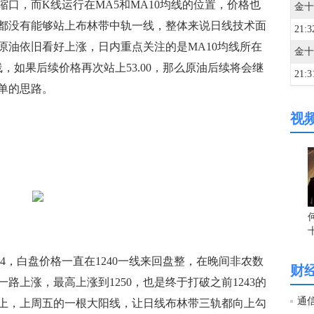
口，而K线运行在MA5和MA10均线的位置，价格也
都没有能够站上布林带中轨一线，整体来说日线技术面
21:3
原油依旧看好上涨，日内重点关注的是MA10均线所在
0一线，如果后续价格再次站上53.00，那么原油后续将会继
21:3
单的思路。
视
21:3
21:2
21:2
21:2
4，白盘价格一直在1240一线来回盘整，在晚间非农数
财
路上涨，最高上涨到1250，也是终于打破之前1243的
21:2
通
上，上周五的一根大阳线，让日线布林带三轨都向上勾