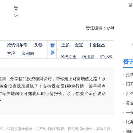
聚
赞
21:1
2人
责任编辑：gold
杨
抢钱俱乐部
头狼
王鹏
金宝
中金怪杰
推
荐
金
右琅
金都城
K线之王
杨朋威
旷少林
资讯
指南，分享精品投资理财诀窍，带你走上财富增值之路！股
阳
黄金投资我却赚钱了！支持贵金属1秒查行情，菜单栏点
白银”等关键词便可知晓即时行情报价。亲，你关注金价波动
汇金
？
黄金
述，仅供投资者参考，并不构成投资建议。投资者据此操作，风险自担。
陈