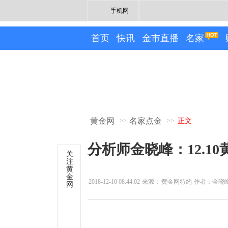
手机网
首页
快讯
金市直播
名家
黄金网
名家点金
>>
>>
正文
分析师金晓峰：12.1
关
注
黄
金
2018-12-10 08:44:02
来源：
黄金网特约
作者：金晓
网