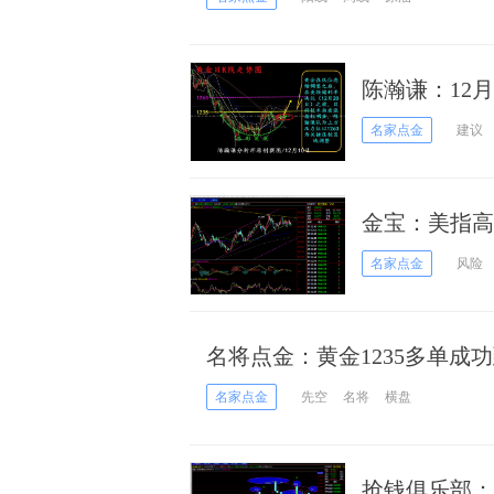
陈瀚谦：12
名家点金
建议
金宝：美指高
名家点金
风险
名将点金：黄金1235多单成
多
名家点金
先空
名将
横盘
抢钱俱乐部：