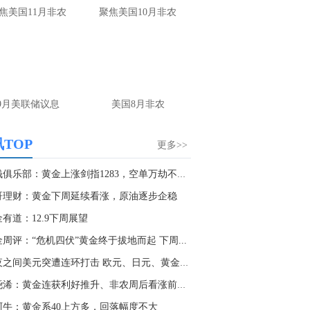
根据乌克兰国家石油天然气公司，俄罗斯在夜间袭击了7个天然气生产地点。
焦美国11月非农
聚焦美国10月非农
0:47
美国7月非农意外减少2.3万人，金十非农竞猜活动获奖名单已公布，点击“中奖名单”查看...
9月美联储议息
美国8月非农
TOP
更多>>
抢钱俱乐部：黄金上涨剑指1283，空单万劫不复！
哥理财：黄金下周延续看涨，原油逐步企稳
有道：12.9下周展望
周评：“危机四伏”黄金终于拔地而起 下周...
一夜之间美元突遭连环打击 欧元、日元、黄金下...
张尧浠：黄金连获利好推升、非农周后看涨前景不...
阿牛：黄金系40上方多，回落幅度不大