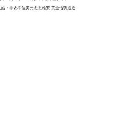
邱文皓：非农不佳美元忐忑难安 黄金借势逼近125...