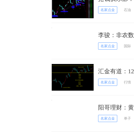
名家点金
石油
李骏：非农数
名家点金
国际
汇金有道：12
名家点金
行情
阳哥理财：黄
名家点金
单子