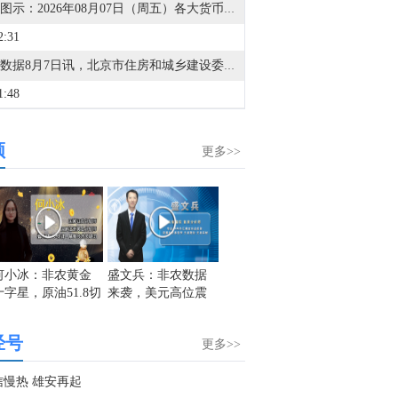
金十图示：2026年08月07日（周五）各大货币对表现
2:31
金十数据8月7日讯，北京市住房和城乡建设委员会、北京市规划和自然资源委员会、北京住房公积金管理中心7日晚联合印发《关于进一步优化调整本市房地产政策的通知》。其中提到，适度提高住房公积金最高贷款额度。购房家庭中1人为公积金缴存人的，购买首套住房公积金贷款最高贷款额度为120万元，二套住房公积金贷款最高额度为100万元；夫妻双方均为缴存人的，购买首套住房公积金贷款最高贷款额度为240万元，二套住房公积金贷款最高额度为200万元。符合以下条件的，最高贷款额度可进一步上浮：1.城六区户籍居民家庭，在城六区外购买首套住房的，最高可上浮20万元；2.购买住房符合本市建筑绿色发展支持政策的，最高可上浮40万元；3.本市户籍二孩及以上多子女家庭购买住房的，可上浮40万元。同时符合多项条件的，最高贷款额度可叠加上浮，购房家庭中1人为公积金缴存人的，最高上浮60万元；夫妻双方均为缴存人的，最高上浮100万元。实际贷款额度依据购房家庭还款能力确定。
1:48
道琼斯指数8月7日（周五）开盘上涨33.60点，涨幅0.06%，报53918.70点；标普500指数8月7日（周五）开盘上涨21.41点，涨幅0.28%，报7731.39点；纳斯达克综合指数8月7日（周五）开盘上涨200.51点，涨幅0.76%，报26548.86点。
频
1:41
更多>>
金十数据8月7日讯，美股开盘，道指涨0.23%，标普500指数涨0.31%，纳指涨0.74%。光通信板块走强，Applied Optoelectronics(AAOI.O)涨12.46%，Lumentum(LITE.O)涨4%，康宁(GLW.N)涨3.7%。太阳能板块普涨，FTC Solar(FTCI.O)涨1.8%，第一太阳能(FSLR)涨4.5%。
8:43
金十数据8月7日讯，华尔街日报记者Nick Timiraos表示，对于美联储而言，7月就业报告将是一份难以解读的数据。劳动力市场并未重新加速的新证据，可能会削弱下月加息的紧迫性，但这仍取决于更好的通胀数据。失业率下降将继续使市场关注通胀数据。物价压力是上升还是下降，将决定是否会有更多官员得出结论，认为在利率维持不变的情况下，他们无法继续维持通胀目标的预测。温和的通胀报告将强化维持利率不变的理由（因为连续两个月的温和数据开始显现趋势而非噪音）。而强劲的数据则会使预测再次受到质疑，并让反对加息的官员有机会争取第四张赞成票。
6:47
何小冰：非农黄金
盛文兵：非农数据
白洪志：美元维持
邵悦华
十字星，原油51.8切
来袭，美元高位震
震荡，非农或有短
加剧 
金十期货8月7日讯，周五，波罗的海干散货运价指数升至逾两个月高点，并录得周线上涨，主要受海岬型船和巴拿马型船运费走强支撑。波罗的海干散货运价指数上涨32点，涨幅1.1%，报3089点，为6月3日以来最高水平，本周累计上涨13.1%。海岬型船运价指数上涨76点，涨幅1.5%，报5128点，同样创下6月4日以来新高，本周涨幅达19.4%。海岬型船日均收益上涨696美元，至43009美元。巴拿马型船运价指数上涨23点，涨幅1%，报2298点，为6月3日以来最高水平，本周涨幅为10.1%。巴拿马型船日均收益上涨211美元，至20684美元。超灵便型船指数下跌5点，跌幅0.3%，报1603点，为6月8日以来最低水平，本周累计下跌0.4%。
换箱体
荡偏弱
期影响
指引
6:15
经号
更多>>
非农大爆冷！“世界杯”招聘潮退坡，7月就业人口意外减少，劳动参与率与失业率同降，市场对美联储加息的期待料再度落空……一图读懂美国非农
3:23
信慢热 雄安再起