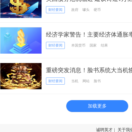
部长耶伦回应：“噱头”！难道美
财经要闻
政府
噱头
硬币
务？
经济学家警告！主要经济体通胀
剧 通胀率最高的国家货币将贬值
财经要闻
本国货币
国家
结果
重磅突发消息！脸书系统大当机恢
公开致歉 扎克伯格财富蒸发60亿
财经要闻
当机
网站
脸书
加载更多
诚聘英才
|
关于我