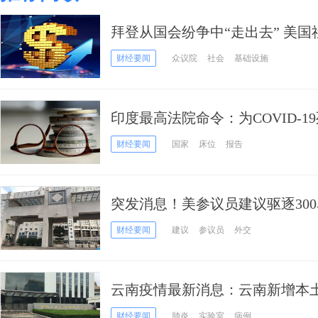
拜登从国会纷争中“走出去” 美
总统启程密歇根州争取公众支持
财经要闻
众议院
社会
基础设施
印度最高法院命令：为COVID-1
印度死亡记录已有449,260例
财经要闻
国家
床位
报告
突发消息！美参议员建议驱逐30
如将300名俄罗斯外交官驱逐出
财经要闻
建议
参议员
外交
使领馆
云南疫情最新消息：云南新增本土
境外输入确诊13例、无症状感染
财经要闻
肺炎
实验室
病例