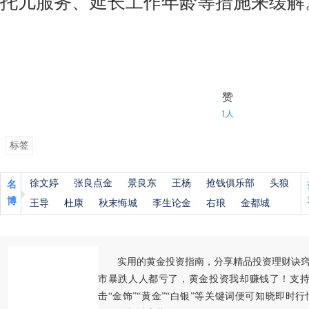
托儿服务、延长工作年龄等措施来缓解
赞
1人
标签
徐文婷
张良点金
景良东
王杨
抢钱俱乐部
头狼
名
博
王导
杜康
秋末悔城
李生论金
右琅
金都城
实用的黄金投资指南，分享精品投资理财诀
市暴跌人人都亏了，黄金投资我却赚钱了！支持
击“金饰”“黄金”“白银”等关键词便可知晓即时