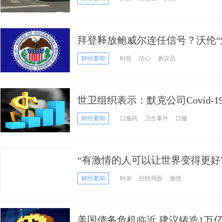
拜登释放鲍威尔连任信号？沃伦“
言人证实 拜登对美联储主席鲍威
财经要闻
时所
信心
参议员
世卫组织表示：默克公司Covid-
变规则 正在等待其数据
财经要闻
口服药
卫生事件
口服
“有激情的人可以让世界变得更好
苹果CEO库克发文缅怀
财经要闻
时岁
扭转局面
激情
美国债务危机临近 建议铸造1万