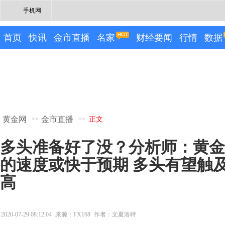
手机网
首页
快讯
金市直播
名家
财经要闻
行情
数据
黄金网
金市直播
>>
>>
正文
多头准备好了没？分析师：黄金涨
的速度或快于预期 多头有望触及
高
2020-07-29 08:12:04
来源：FX168
作者：文夏洛特