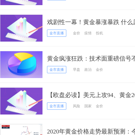
戏剧性一幕！黄金暴涨暴跌 什么
一轮财政刺激政策
金市直播
金价
疫情
投机
黄金疯涨狂跌：技术面重磅信号
多：顶级投行高盛最新宣布上调金
金市直播
早盘
政治
金价
【欧盘必读】美元上攻94、黄金2
已暴露在病毒下 欧洲收紧旅行限
金市直播
风险
国家
金价
2020年黄金价格走势最新预测