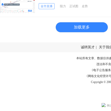
余点 跌破趋势线支撑
金市直播
阻力
正试图
走势
加载更多
诚聘英才
|
关于我
本站所有文章、数据仅供
违法和不
《电子公告服务许可证
《网络文化经营许可证》
Copyright © 20
闽公