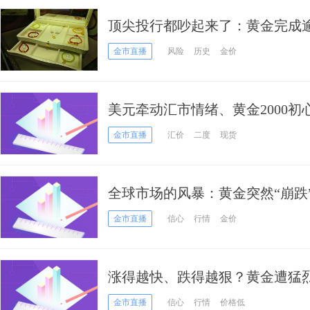
顶尖投行都吵起来了：黄金完成逾
更“牛”还是已近峰值？！
金市直播
风险
历史
金价
美元牵动汇市情绪、黄金2000初
元、英镑、日元及黄金技术分析
金市直播
汇价
二度
现货
全球市场的风暴：黄金突然“崩跌
惊
金市直播
信心
行情
金价
涨得越快、跌得越狠？黄金遭猛烈回
引力的低买水平在这……
金市直播
信心
行情
价格低