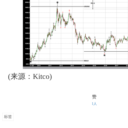
(来源：Kitco)
赞
1人
标签