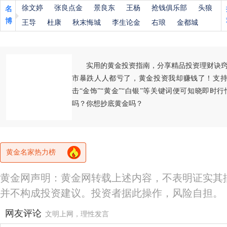
徐文婷
张良点金
景良东
王杨
抢钱俱乐部
头狼
名
博
王导
杜康
秋末悔城
李生论金
右琅
金都城
实用的黄金投资指南，分享精品投资理财诀
市暴跌人人都亏了，黄金投资我却赚钱了！支持
击“金饰”“黄金”“白银”等关键词便可知晓即时
吗？你想抄底黄金吗？
黄金名家热力榜
黄金网声明：黄金网转载上述内容，不表明证实其
并不构成投资建议。投资者据此操作，风险自担。
网友评论
文明上网，理性发言