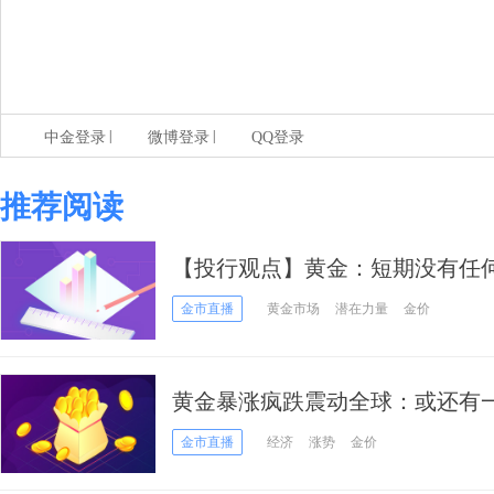
|
|
中金登录
微博登录
QQ登录
推荐阅读
【投行观点】黄金：短期没有任
为何有如此大的吸引力？
金市直播
黄金市场
潜在力量
金价
黄金暴涨疯跌震动全球：或还有
已经抛售一半持仓……
金市直播
经济
涨势
金价