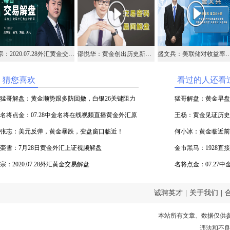
宗：2020.07.28外汇黄金交易解盘
邵悦华：黄金创出历史新高，后市该如何把握机会
盛文兵：美联储对收益率曲线控制，黄金
猜您喜欢
看过的人还看
猛哥解盘：黄金顺势跟多防回撤，白银26关键阻力
猛哥解盘：黄金早盘1
已到位
名将点金：07.28中金名将在线视频直播黄金外汇原
白银补涨看25
王杨：黄金见证历史
油
张志：美元反弹，黄金暴跌，变盘窗口临近！
果断多！
何小冰：黄金临近前
栾雪：7月28日黄金外汇上证视频解盘
仓
金市黑马：1928直
宗：2020.07.28外汇黄金交易解盘
名将点金：07.27
油
诚聘英才
|
关于我们
|
本站所有文章、数据仅供
违法和不