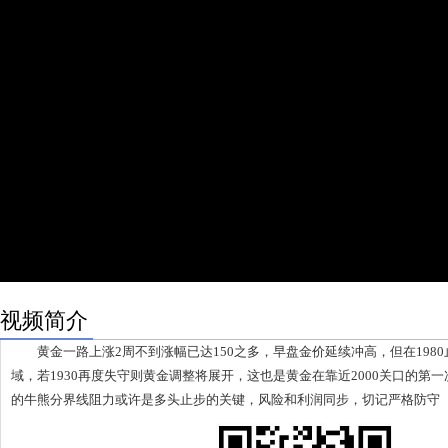
视频简介
黄金一路上涨2周不到涨幅已达150之多，早盘金价延续冲高，但在1980止
域，若1930再度失守则黄金调整将展开，这也是黄金在靠近2000关口的第一
的牛熊分界线阻力或许是多头止步的关键，风险和利润同步，切记严格防守