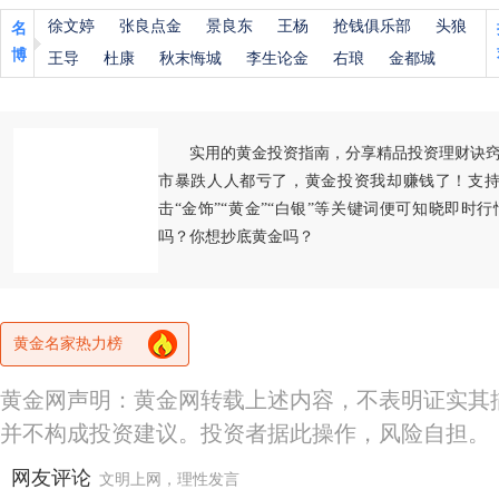
徐文婷
张良点金
景良东
王杨
抢钱俱乐部
头狼
名
博
王导
杜康
秋末悔城
李生论金
右琅
金都城
实用的黄金投资指南，分享精品投资理财诀
市暴跌人人都亏了，黄金投资我却赚钱了！支持
击“金饰”“黄金”“白银”等关键词便可知晓即时
吗？你想抄底黄金吗？
黄金名家热力榜
黄金网声明：黄金网转载上述内容，不表明证实其
并不构成投资建议。投资者据此操作，风险自担。
网友评论
文明上网，理性发言