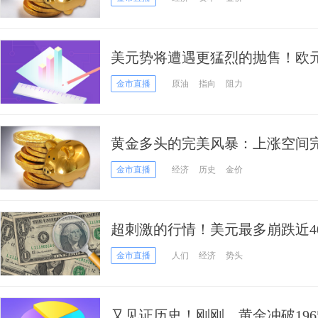
美元势将遭遇更猛烈的抛售！欧
原油走势预测
金市直播
原油
指向
阻力
黄金多头的完美风暴：上涨空间
量级上攻信号
金市直播
经济
历史
金价
超刺激的行情！美元最多崩跌近4
史 欧元/美元、英镑/美元、美元
金市直播
人们
经济
势头
势前瞻
又见证历史！刚刚，黄金冲破196