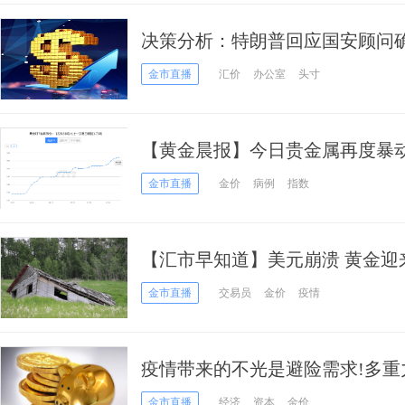
决策分析：特朗普回应国安顾问
黄金冲破1960美元
金市直播
汇价
办公室
头寸
【黄金晨报】今日贵金属再度暴
破1960！
金市直播
金价
病例
指数
【汇市早知道】美元崩溃 黄金迎
金市直播
交易员
金价
疫情
疫情带来的不光是避险需求!多
强反弹推手 散户已疯狂
金市直播
经济
资本
金价