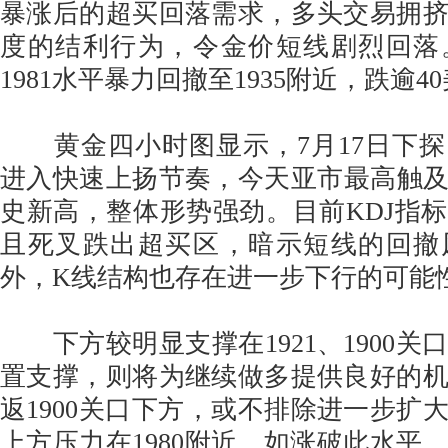
暴涨后的超买回落需求，多头交易拥
度的结利行为，令金价短线剧烈回落
1981水平暴力回撤至1935附近，跌逾4
黄金四小时图显示，7月17日下探1
进入快速上扬节奏，今天亚市最高触及1
史新高，整体形势强劲。目前KDJ指
且死叉跌出超买区，暗示短线的回撤
外，K线结构也存在进一步下行的可能
下方较明显支撑在1921、1900关
置支撑，则将为继续做多提供良好的
返1900关口下方，或不排除进一步扩大
上方压力在1980附近，如涨破此水平