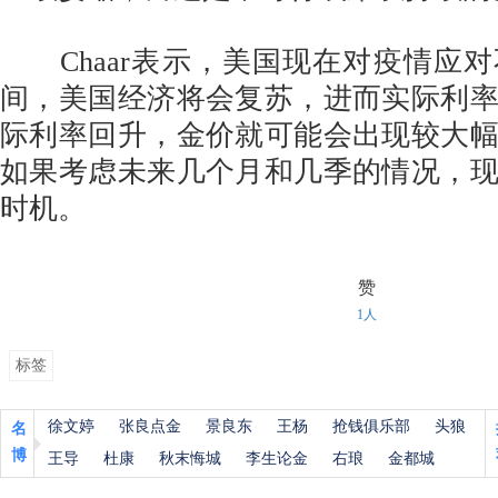
Chaar表示，美国现在对疫情应
间，美国经济将会复苏，进而实际利
际利率回升，金价就可能会出现较大
如果考虑未来几个月和几季的情况，
时机。
赞
1人
标签
徐文婷
张良点金
景良东
王杨
抢钱俱乐部
头狼
名
博
王导
杜康
秋末悔城
李生论金
右琅
金都城