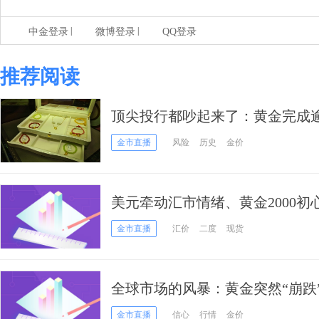
|
|
中金登录
微博登录
QQ登录
推荐阅读
顶尖投行都吵起来了：黄金完成逾
更“牛”还是已近峰值？！
金市直播
风险
历史
金价
美元牵动汇市情绪、黄金2000初
元、英镑、日元及黄金技术分析
金市直播
汇价
二度
现货
全球市场的风暴：黄金突然“崩跌
惊
金市直播
信心
行情
金价