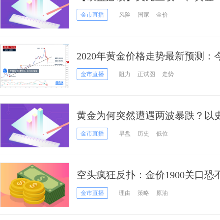
已暴露在病毒下 欧洲收紧旅行限
金市直播
风险
国家
金价
2020年黄金价格走势最新预测
余点 跌破趋势线支撑
金市直播
阻力
正试图
走势
黄金为何突然遭遇两波暴跌？以
人的行情
金市直播
早盘
历史
低位
空头疯狂反扑：金价1900关口
最新操作建议
金市直播
理由
策略
原油