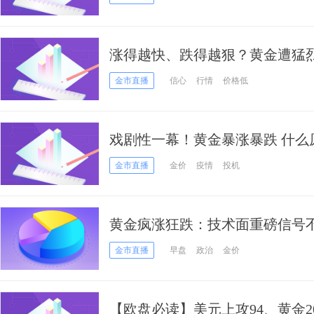
涨得越快、跌得越狠？黄金遭猛烈回
引力的低买水平在这……
金市直播
信心
行情
价格低
戏剧性一幕！黄金暴涨暴跌 什么
一轮财政刺激政策
金市直播
金价
疫情
投机
黄金疯涨狂跌：技术面重磅信号
多：顶级投行高盛最新宣布上调金
金市直播
早盘
政治
金价
【欧盘必读】美元上攻94、黄金2