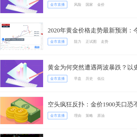
已暴露在病毒下 欧洲收紧旅行限
金市直播
风险
国家
金价
2020年黄金价格走势最新预测
余点 跌破趋势线支撑
金市直播
阻力
正试图
走势
黄金为何突然遭遇两波暴跌？以
人的行情
金市直播
早盘
历史
低位
空头疯狂反扑：金价1900关口
最新操作建议
金市直播
理由
策略
原油