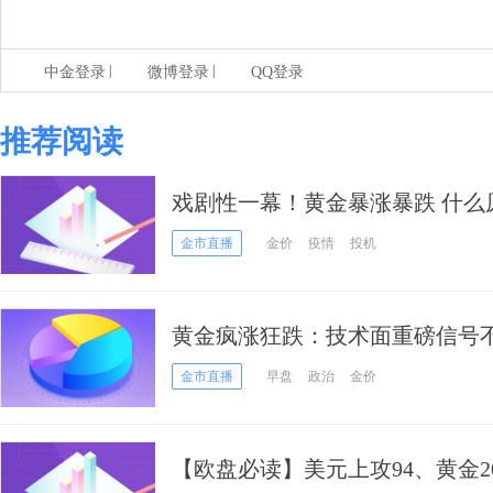
|
|
中金登录
微博登录
QQ登录
推荐阅读
戏剧性一幕！黄金暴涨暴跌 什么
一轮财政刺激政策
金市直播
金价
疫情
投机
黄金疯涨狂跌：技术面重磅信号
多：顶级投行高盛最新宣布上调金
金市直播
早盘
政治
金价
【欧盘必读】美元上攻94、黄金2