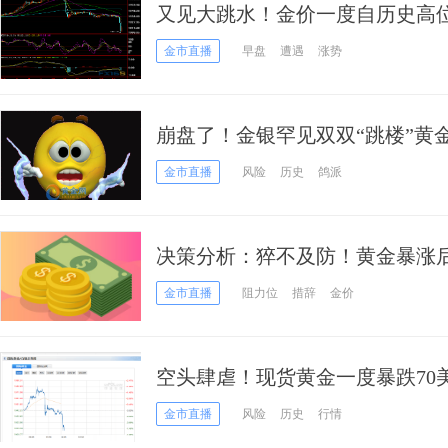
又见大跳水！金价一度自历史高位
弹和获利了结恐是“元凶”
金市直播
早盘
遭遇
涨势
崩盘了！金银罕见双双“跳楼”黄金
场杀机暗藏！
金市直播
风险
历史
鸽派
决策分析：猝不及防！黄金暴涨后
的历史要重演？两大风险事件逼
金市直播
阻力位
措辞
金价
空头肆虐！现货黄金一度暴跌70
所发出预警！
金市直播
风险
历史
行情