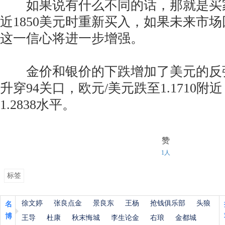
如果说有什么不同的话，那就是买
近1850美元时重新买入，如果未来市场
这一信心将进一步增强。
金价和银价的下跌增加了美元的反
升穿94关口，欧元/美元跌至1.1710附
1.2838水平。
赞
1人
标签
徐文婷
张良点金
景良东
王杨
抢钱俱乐部
头狼
名
博
王导
杜康
秋末悔城
李生论金
右琅
金都城