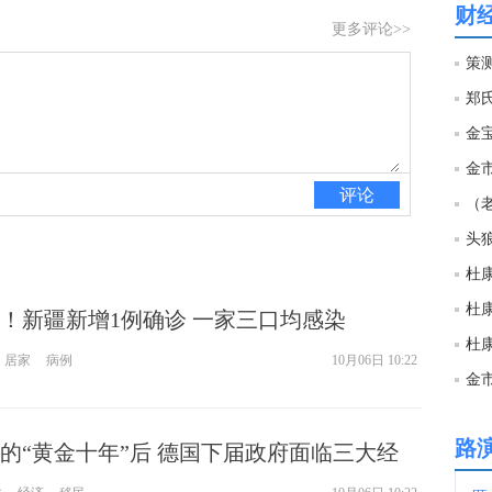
财
更多评论>>
20:0
策
19:5
金宝
金市
19:5
评论
头
19:5
杜
！新疆新增1例确诊 一家三口均感染
19:5
居家
病例
10月06日 10:22
金市
19:4
路
的“黄金十年”后 德国下届政府面临三大经
19:2
化、芯片危机、老龄化