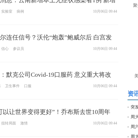
消息：云南新增本土无症状感染者1例 新增
让
聚
13例、无症状感染者4例
实验室
病例
10月06日 09:44
htt
匿
尔连任信号？沃伦“炮轰”鲍威尔后 白宫发
么
登对美联储主席鲍威尔保持信心
徐
信心
参议员
10月06日 09:44
万
时
经号
默克公司Covid-19口服药 意义重大将改
匿
等待其数据
药
卫生事件
口服
10月06日 09:44
徐
资讯
htt
可以让世界变得更好”！乔布斯去世10周年
匿
克发文缅怀
扭转局面
激情
10月06日 09:44
徐