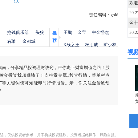
1人
欢迎
20:2
责任编辑：gold
杨
抢钱俱乐部
头狼
王鹏
金宝
中金怪杰
20:2
推
荐
金
右琅
金都城
K线之王
杨朋威
旷少林
视
20:1
指南，分享精品投资理财诀窍，带你走上财富增值之路！股
20:1
黄金投资我却赚钱了！支持贵金属1秒查行情，菜单栏点
白银”等关键词便可知晓即时行情报价。亲，你关注金价波动
？
20:0
宗
20:0
20:0
述，仅供投资者参考，并不构成投资建议。投资者据此操作，风险自担。