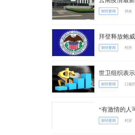
云南疫情最新
境外输入确诊
财经要闻
肺炎
拜登释放鲍威
言人证实 拜
财经要闻
时所
世卫组织表示：
变规则 正在
财经要闻
口服
“有激情的人
苹果CEO库
财经要闻
时岁