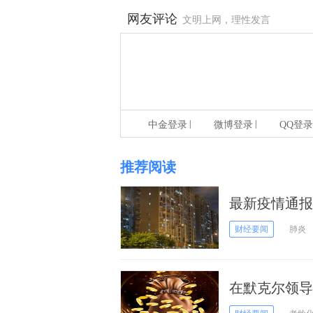
网友评论
文明上网，理性发言
|
|
中金登录
微博登录
QQ登录
推荐阅读
最新疫情通报
财经要闻
肺炎
在默克尔领导
济挑战：数字