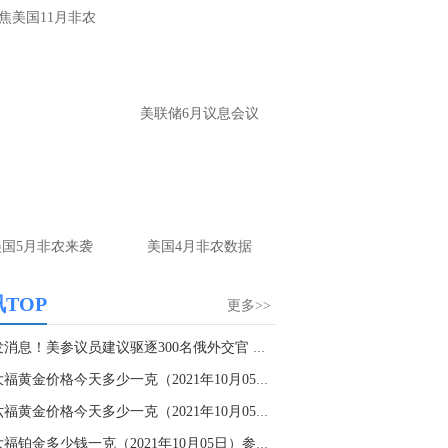
大家第一时间获取最新策略和实时指
焦美国11月非农
导， 关注老师财经号主页：
p://mp.cnfol.com/user/58676
名网友-中金在线手机网：
黄金多，看到什
美联储6月议息会议
位置呢？
文婷：
冲破75，看85-4400附近，行情瞬息
变，盘中机会转瞬即逝。 为了让大家第一
间获取最新策略和实时指导， 关注老师财
主页：http://mp.cnfol.com/user/58676
美国5月非农来袭
美国4月非农数据
名网友-中金在线手机网：
能回撤到30
文婷：
先看破了40会到30，最新策略和实
TOP
更多>>
时指导， 关注老师财经号主页：
p://mp.cnfol.com/user/58676
突发消息！美参议员建议驱逐300名俄外交官 俄外...
周大福黄金价格今天多少一克（2021年10月05日）
名网友-中金在线手机网：
止损多少 老师
周六福黄金价格今天多少一克（2021年10月05日）...
文婷：
7美金
周大福铂金多少钱一克（2021年10月05日）参考价...