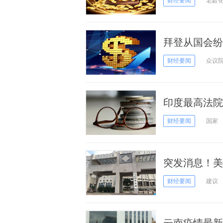
财经要闻
老龄
拜登从国会纷
总统启程密歇
财经要闻
众议
印度最高法院命
印度死亡记录已
财经要闻
国家
突发消息！美
如将300名
财经要闻
建议
使领馆