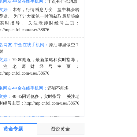
名网友-中金在线手机网：
十点有什么消息
金十数据8月9日讯，当地时间9日，据伊朗方面消息，穆赫辛·雷扎伊已加入伊朗最高国家安全委员会，担任伊朗最高领袖、武装力量最高统帅穆杰塔巴·哈梅内伊在该委员会的代表。（央视新闻）
文婷：
木有，行情瞬息万变，盘中机会转
8:42
即逝。 为了让大家第一时间获取最新策略
金十数据8月9日讯，据伊朗国家电视台报道，在伊朗总统佩泽希齐扬开启第三个任期之际，最高领袖穆杰塔巴与其举行了会晤。双方就国家面临的诸多挑战进行了广泛讨论，包括民众生计需求、正在进行的第三次侵略战争、未来前景、军事发展以及与外国伙伴的经济往来。
实时指导， 关注老师财经号主页：
p://mp.cnfol.com/user/58676
名网友-中金在线手机网：
原油哪里做空？
谢
文婷：
79-80附近，最新策略和实时指导，
关注老师财经号主页：
p://mp.cnfol.com/user/58676
名网友-中金在线手机网：
还能不能多
文婷：
40-45附近低多，实时指导， 关注老
经号主页：http://mp.cnfol.com/user/58676
名网友-中金在线手机网：
老师好，4345可
多吗？
黄金专题
图说黄金
文婷：
40-45附近多，带上止损博弈，为了