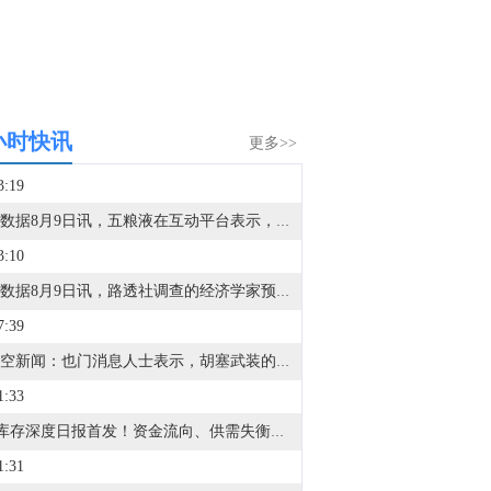
小时快讯
更多>>
3:19
金十数据8月9日讯，五粮液在互动平台表示，公司持续关注低度酒、轻饮酒类的市场消费趋势，目前公司旗下已有29度一见倾心、果酒及气泡酒等多款适配日常佐餐、多元场景的低度产品。
3:10
金十数据8月9日讯，路透社调查的经济学家预计，美国7月份整体CPI年率将从6月份的3.5%降至3.4%；核心CPI年率将从上月的2.6%降至2.5%。花旗集团的经济学家认为，正如预期的那样，如果连续第二个月出现通胀读数走软，那将意味着不止一个月的数据指向通胀压力降温，这基本上会使得9月加息的可能性被排除。然而，经济学家也预计7月核心服务业通胀将小幅上升，价格环比上涨0.3%。此前5月至6月该数据持平。美国银行分析师表示，核心服务业指标的回升可能让9月加息依然摆在桌面上。分析师Kate Duguid表示，如果后一种观点占据上风，而通胀数据又低于预期，那么美联储加息可能被推迟到12月或更晚。
7:39
据天空新闻：也门消息人士表示，胡塞武装的第四波导弹和无人机袭击目标是摩卡港及该市郊区的政府军阵地。
1:33
VIP库存深度日报首发！资金流向、供需失衡一眼看透，VIP限时95折，解锁40+项权益>>
1:31