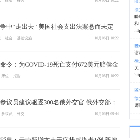
化
经济
移民
10月06日 10:22
匿
徐
19:1
瞬
和
争中“走出去” 美国社会支出法案悬而未定
htt
根州争取公众支持
院
社会
基础设施
10月06日 10:22
匿
谢
徐
令：为COVID-19死亡支付672美元赔偿金
有449,260例
htt
床位
报告
10月06日 10:22
匿
徐
参议员建议驱逐300名俄外交官 俄外交部：
师财
俄罗斯外交官驱逐出境 俄将关闭所有美国驻俄
参议员
外交
10月06日 09:44
匿
以
徐