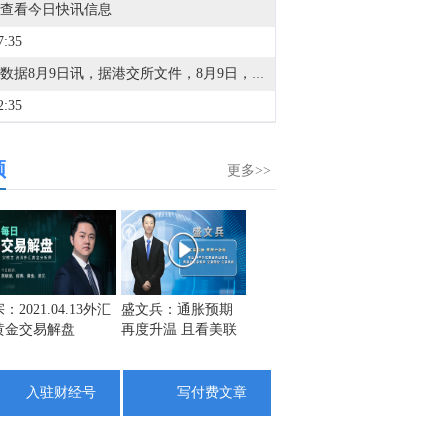
查看今日快讯信息
7:35
金十数据8月9日讯，据港交所文件，8月9日，北京君正集成电路股份有限公司更新聆讯后资料集，意味着该公司港交所IPO通过聆讯。
2:35
金十数据8月9日讯，两名土耳其政府官员周日表示，尽管安全担忧加剧，但船只目前仍顺利通过土耳其海峡前往黑海。此前，在黑海船只（包括土耳其籍船只）遭到袭击后，土耳其当局已限制进入黑海的商用船舶交通。土耳其已就黑海袭击事件向乌克兰和俄罗斯多次发出警告，敦促交战双方采取措施确保该地区的航行安全。周六，土耳其外交部长哈坎·菲丹表示，安卡拉已向莫斯科和基辅传达，他们应宣布暂停在黑海的袭击活动。上述要求匿名的官员表示，土耳其因对安全状况感到严重不安已有一段时间，因此实施了一些临时措施，但在《蒙特勒公约》规定的条件下，通行是畅通的。
频
5:44
更多>>
据叙利亚国家通讯社：叙利亚外交部表示，叙利亚与俄罗斯将在备忘录框架下开始重组俄罗斯在叙利亚沿海的存在。
3:19
据叙利亚国家通讯社：叙利亚外交部表示，大马士革与莫斯科已达成谅解备忘录，解决塔尔图斯和赫梅米姆的俄罗斯基地未来问题。关于俄罗斯基地的协议经过18个月的密集谈判达成。
8:53
：2021.04.13外汇
盛文兵：通胀预期
栾雪：4月13日黄金
金市黑
黄金交易解盘
再度升温 且看美联
外汇上证解盘
1742
也门政府媒体：霍代达省省长在胡塞武装的导弹袭击中幸存，导弹瞄准了他在阿尔霍赫的住所。
储如何应对
1725
6:34
1708
入驻财经号
写付费文章
金十数据8月9日讯，受台风“白海豚”影响，飞猪8月9日宣布，已启动应急响应机制，针对8月9日0时前预订的入住日期为8月9日至8月10日的浙江省内酒店订单、入住日期为8月9日至8月11日的安徽黄山酒店订单、入住日期为8月9日的福建连江酒店订单，消费者如受台风影响被迫取消或改变行程，可向飞猪申请无损退改，飞猪将为消费者兜底退改损失。
3:43