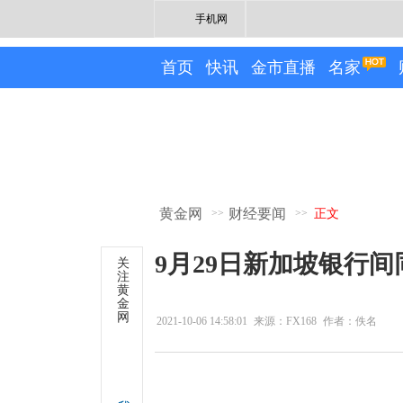
手机网
首页
快讯
金市直播
名家
黄金网
财经要闻
>>
>>
正文
9月29日新加坡银行
关
注
黄
金
网
2021-10-06 14:58:01
来源：FX168
作者：佚名