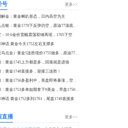
经号
也门军事发言人表示，（胡塞武装对）摩卡港的袭击造成七人死亡。
更多>>
1:43
测解金：黄金喇叭形态，日内高空为主
哈马斯高级官员巴塞姆·奈姆：我们仍然致力于与调解人和10天前在开罗的和平委员会代表达成的路线图。
郑氏点银：黄金1770下反弹仍空，原油77顶底成支撑
9:49
：10.6金价宽幅震荡双锤再现，1765下空
金十数据8月9日讯，中信证券研报指出，近一个月恒生综指迎来业绩预期反转，中报超预期与利好预告推动全年盈利上修；而恒科指数受制于乘用车盈利分化及头部互联网平台资本开支扩张对短期利润率的压制，预期修复相对滞后。行业上，医疗保健（CXO与制药龙头驱动）、金融（券商资管与保险）、公用事业及周期运输景气上行；消费、地产及资讯科技预期遭下调。交易层面呈现资金回补超跌低位板块与交易高景气业绩动能的“双管齐下”特征。面对财报密集披露期与海内外宏观扰动，配置建议维持“红利防守+成长弹性”杠铃策略：防守端锁定高股息、低β“类债”资产；进攻端聚焦互联网巨头、双向资金加仓的机器人与生物科技，以及技术硬件与AI应用，兼顾创新药及工业金属的催化布局。
神话:黄金今天1752左右支撑多
3:27
（老马点金）黄金5连胜现价1755做多，原油77.6做多。
据天空新闻：消息人士称，胡塞武装向也门西南部的麦哈医院员工宿舍发射了一枚导弹。
狼：黄金1745上方都是多，回落就是进场
3:12
康：黄金1748直接多，迎接三连胜！
哈马斯高级官员巴塞姆·奈姆：预计调解人和美国将施压以色列总理内塔尼亚胡及其政府遵守路线图。
杜康：黄金1756多盈利中，美盘即将暴涨，空仓者抓紧了！
0:22
杜康：黄金1753多单如期拿下9美金，早盘1750继续多！
消息人士称，4名也门政府军在胡塞武装的袭击中遇害。
神话:黄金1752多到1761，尾盘1749直接多
0:24
金十数据8月9日讯，目前，“白海豚”已减弱为台风级。“白海豚”将以每小时15-20公里的速度向偏西方向移动，强度快速减弱。（央视新闻）
演直播
更多>>
7:33