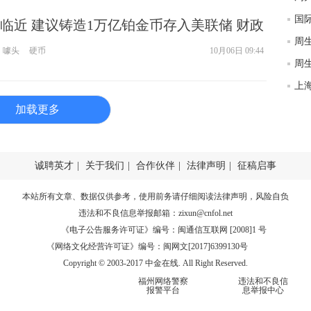
匿
临近 建议铸造1万亿铂金币存入美联储 财政
度
：“噱头”！难道美国政府不能靠自己支付债
徐
噱头
硬币
10月06日 09:44
师财
匿
加载更多
怎
徐
略
htt
诚聘英才
|
关于我们
|
合作伙伴
|
法律声明
|
征稿启事
本站所有文章、数据仅供参考，使用前务请仔细阅读
法律声明
，风险自负
违法和不良信息举报邮箱：
zixun@cnfol.net
《电子公告服务许可证》编号：闽通信互联网 [2008]1 号
《网络文化经营许可证》编号：闽网文[2017]6399130号
Copyright © 2003-2017 中金在线. All Right Reserved.
福州网络警察
违法和不良信
报警平台
息举报中心