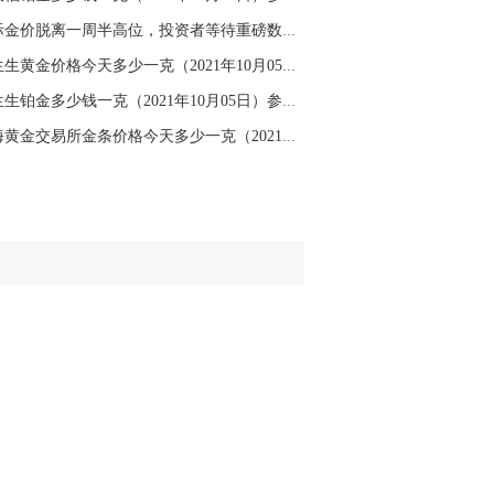
名网友-中金在线手机网：
二十美金的幅
国际金价脱离一周半高位，投资者等待重磅数据出...
。70一50？。
周生生黄金价格今天多少一克（2021年10月05日）
文婷：
带上止损博弈，实时指导， 关注老
经号主页：http://mp.cnfol.com/user/58676
周生生铂金多少钱一克（2021年10月05日）参考价...
上海黄金交易所金条价格今天多少一克（2021年10...
名网友-中金在线手机网：
老师好，金现在
样操作？
文婷：
70附近高空，50附近低多，最新策
和实时指导， 关注老师财经号主页：
p://mp.cnfol.com/user/58676