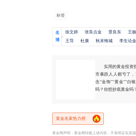
标签
徐文婷
张良点金
景良东
王
名
博
王导
杜康
秋末悔城
李生论
实用的黄金投资
市暴跌人人都亏了，
击“金饰”“黄金”“
吗？你想抄底黄金吗
黄金名家热力榜
黄金网声明：黄金网转载上述内容，不表明证实其描