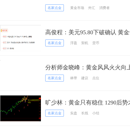
名家点金
黄金市场
外汇
消费者
高俊程：美元95.80下破确认 
名家点金
浮盈
契机
货币
分析师金晓峰：黄金风风火火向上
名家点金
林带
建议
点位
旷少林：黄金只有稳住 1290后
吧
名家点金
实盘
长线
小结