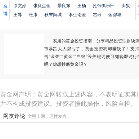
徐文婷
张良点金
景良东
王杨
抢钱俱乐部
头狼
名
博
王导
杜康
秋末悔城
李生论金
右琅
金都城
实用的黄金投资指南，分享精品投资理财诀
市暴跌人人都亏了，黄金投资我却赚钱了！支持
击“金饰”“黄金”“白银”等关键词便可知晓即时
吗？你想抄底黄金吗？
黄金网声明：黄金网转载上述内容，不表明证实其
并不构成投资建议。投资者据此操作，风险自担。
网友评论
文明上网，理性发言