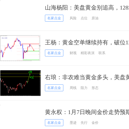
山海杨阳：美盘黄金别追高，128
名家点金
风险
点位
原油
王杨：黄金空单继续持有，破位1
名家点金
财视
精彩表演
联系
右琅：非农难当黄金多头，美
名家点金
周线
阻力
形态
黄永权：1月7日晚间金价走势预
名家点金
墨迹
先行
金价