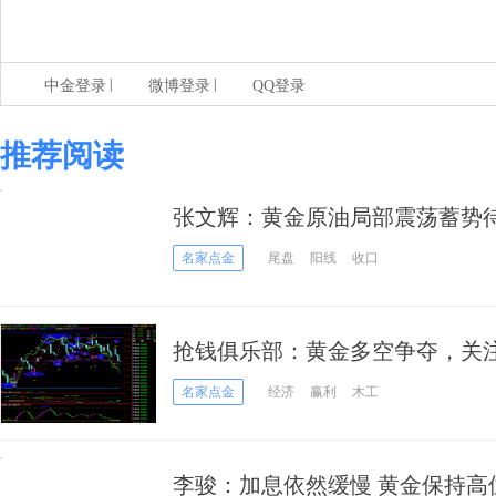
|
|
中金登录
微博登录
QQ登录
推荐阅读
张文辉：黄金原油局部震荡蓄势
名家点金
尾盘
阳线
收口
抢钱俱乐部：黄金多空争夺，关注1
名家点金
经济
赢利
木工
李骏：加息依然缓慢 黄金保持高