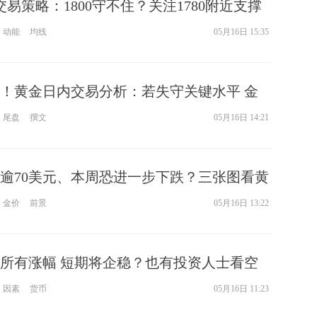
交易策略：1800守不住？关注1780附近支撑
动能
均线
05月16日 15:35
10！黄金日内交易分析：若失守关键水平 金
20美元
尾盘
撰文
05月16日 14:21
逾70美元、本周恐进一步下跌？三张图看黄
金价
前景
05月16日 13:22
所有涨幅 短期将企稳？也有投资人士看空
因素
货币
05月16日 11:23