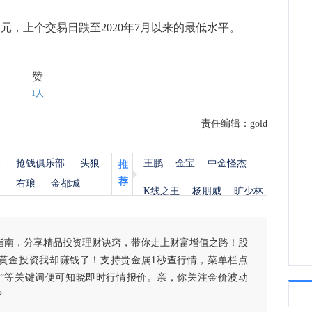
美元，上个交易日跌至2020年7月以来的最低水平。
16:1
赞
1人
责任编辑：gold
杨
抢钱俱乐部
头狼
王鹏
金宝
中金怪杰
推
荐
金
右琅
金都城
K线之王
杨朋威
旷少林
指南，分享精品投资理财诀窍，带你走上财富增值之路！股
黄金投资我却赚钱了！支持贵金属1秒查行情，菜单栏点
白银”等关键词便可知晓即时行情报价。亲，你关注金价波动
？