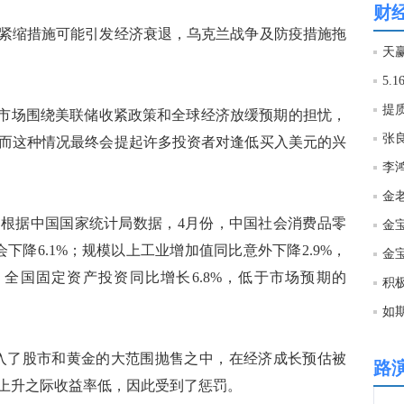
财
缩措施可能引发经济衰退，乌克兰战争及防疫措施拖
16:2
天
16:1
“市场围绕美联储收紧政策和全球经济放缓预期的担忧，
张
而这种情况最终会提起许多投资者对逢低买入美元的兴
16:1
16:1
据中国国家统计局数据，4月份，中国社会消费品零
金宝
现货
会下降6.1%；规模以上工业增加值同比意外下降2.9%，
16:1
份，全国固定资产投资同比增长6.8%，低于市场预期的
积
如
16:1
陷入了股市和黄金的大范围抛售之中，在经济成长预估被
路
16:1
上升之际收益率低，因此受到了惩罚。