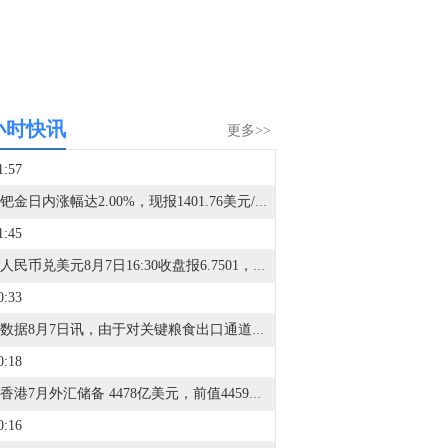
小时快讯
更多>>
1:57
现货钯金日内涨幅达2.00%，现报1401.76美元/盎司。
1:45
在岸人民币兑美元8月7日16:30收盘报6.7501，较上一交易日上涨14点。
0:33
金十数据8月7日讯，由于对关键粮食出口通道的担忧加剧，加之全球主要产区遭遇恶劣天气，全球食品价格7月小幅上涨，达到三年多来的最高水平。联合国粮农组织周五发布的报告显示，7月份联合国食品商品价格指数环比上涨0.6%，其中粮食、糖和植物油价格涨幅居前。全球粮食市场的关注点已从美伊战争初期引发的动荡，转向收成疲软、贸易不确定性和持续的天气担忧。俄乌之间升级的袭击行动，加剧了市场对黑海这一关键粮食出口地区供应的担忧，推动小麦价格在6月份升至两年来的最高水平。与此同时，极端高温导致作物受损，欧洲正面临有记录以来最严重的粮食减产之一，而美国主要产区的干旱也威胁着玉米和大豆的产量。伊朗冲突导致化肥供应中断和能源成本上涨，再加上厄尔尼诺现象异常强劲 ，意味着全球食品市场正面临新一轮的生产和贸易风险。
0:18
中国香港7月外汇储备 4478亿美元，前值4459亿美元。
0:16