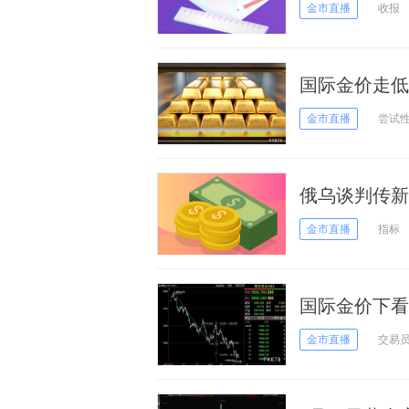
1785 黄
金市直播
收报
速下跌
国际金价走低
金市直播
尝试
俄乌谈判传新
欧元、英镑、
金市直播
指标
国际金价下看1
金市直播
交易