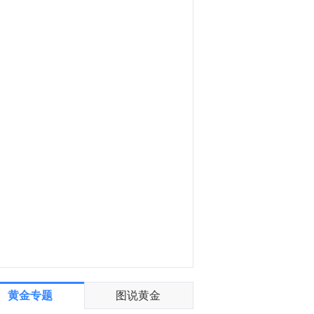
金十数据8月7日讯，港股收盘，恒生指数涨0.54%，恒生科技指数涨0.78%。恒指大市成交额达2596.86亿港元。盘面上。PCB概念、生物医药股、黄金股、半导体股涨幅居前，在线教育股、光通信板块跌幅居前。个股方面，拿森科技上市首日收涨64%，智谱(02513.HK)涨超14%，药明巨诺(02126.HK)涨超13%，胜宏科技(02476.HK)涨近11%，建滔积层板(01888.HK)涨近10%；沪上阿姨(02589.HK)跌超5%，商汤(00020.HK)跌近4%，地平线机器人(09660.HK)跌近3%。
4:54
微芯科技(MCHP.O)盘前交易中上涨9%，因公司预测第二季度收入和利润均高于预期。
黄金专题
图说黄金