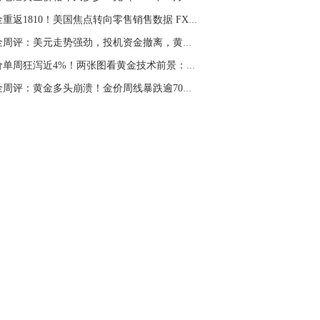
黄金重返1810！美国焦点转向零售销售数据 FXStr...
黄金周评：美元走势强劲，投机资金撤离，黄金创...
金价单周狂泻近4%！两张图看黄金技术前景：金价...
黄金周评：黄金多头崩溃！金价周线暴跌逾70美元...