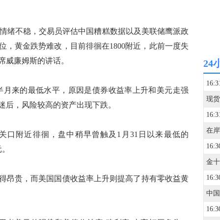
场情绪不稳，交易员评估中国糟糕数据以及美联储鹰派政
位，黄金跌势难改，目前徘徊在1800附近，此前一度失
主席威廉姆斯的讲话。
24
16:3
月来的最低水平，原因是债券收益率上升和美元走强
迷后，风险较高的资产出现下跌。
16:3
关口附近徘徊，盘中稍早曾触及1月31日以来最低的
16:3
元。
16:3
昂贵，而美国国债收益率上升则提高了持有零收益黄
16:3