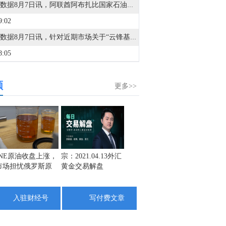
金十数据8月7日讯，阿联酋阿布扎比国家石油公司ADNOC斥资13亿美元扩充其油轮船队，以期从该国退出欧佩克后原油出口激增的浪潮中获益。该公司正将更多石油经由争议不断的霍尔木兹海峡运输。一份声明显示，ADNOC旗下的航运部门将其超大型原油运输船（VLCC）的数量几乎翻了一番，从8艘增至14艘，每艘可装载约200万桶原油。此外，该公司还购入了5艘天然气运输船。尽管由于美伊战争，霍尔木兹海峡的大部分运输通道被切断，但在过去两个月里，ADNOC的原油运输量超过了其他任何一家石油生产商。
9:02
金十数据8月7日讯，针对近期市场关于“云锋基金投资美国AI保险公司Corgi”的传闻，云锋基金回应称该消息不实，基金并未参与该项目投资。云锋基金是阿里巴巴集团创始人马云与聚众传媒创始人虞锋于2010年联合发起的私募股权投资机构，此前投出长鑫科技、澜起科技、东方算芯、紫光展锐、地平线、Momenta等一批行业企业。（一财）
8:05
金十数据8月7日讯，八家光伏硅料企业签署《倡议书》，承诺不低于完全成本价销售，杜绝低价倾销，并将自查自纠、接受监管。当前国内硅料成交价格已显著低于上述完全成本价格。中国有色金属工业协会硅业分会本周发布的信息显示，本周国内多晶硅市场整体陷入观望态势，市场成交处于停滞状态。而在上周，国内N型复投料和颗粒硅的成交均价已经分别低至3.2万元/吨、3.1万元/吨。这也意味着，硅料成交价格要反弹到业内所预期的完全成本价，其反弹幅度需要超过40%。其中一位参与《倡议书》签署的企业负责人独家回应记者，各大企业积极落实工信部、国家市场监督管理总局近期会议精神，“大家都是自愿倡议的。”该人士还进一步透露，《倡议书》发布后或还会出台惩罚措施，加强自律。（21财经）
频
7:33
更多>>
金十图示：2026年08月07日（周五）上海黄金交易所市场行情
6:34
金十数据8月7日讯，延期补偿费支付方向：Au(T+D)—多付空，Ag(T+D)—多付空；注：表格数据由8月6日的20:00至次日2:30和8月7日的9:00至15:30的交易时段汇总形成。点击查看>>
5:34
INE原油收盘上涨，
宗：2021.04.13外汇
盛文兵：通胀预期
栾雪：
市场担忧俄罗斯原
黄金交易解盘
再度升温 且看美联
外汇上
1. 英媒：沃什坚持审慎的市场指引，若通胀强劲或考虑9月加息。2. Alphabet超大规模债券发行获1150亿美元订单。3. 人工智能支出遭到担忧之际，Alphabet计划推出不同期限的债券。4. 部分银行房贷利率，降至“2字头”。5. 港府新发银债息率4.25厘，30万人或抢购。6. 可转债一级市场正在升温，今年以来累计发行51只同比增长104%。7. SK海力士手握巨额现金，悄然成为韩国债市重要买家。8. 美国财政部2026年8月7日债务回购，接纳15只债券。9. 补充二级资本，强化发展根基，郑州银行60亿元二级资本债券成功发行。10. 西咸文旅被认定挪用专项债券资金，拖欠工程款3700余万。11. 上交所同意东海期货2026年面向专业投资者非公开发行次级债券，发行规模2.8亿元。
油出口受阻
储如何应对
4:09
入驻财经号
写付费文章
市场消息：利比亚预计每日200万桶的石油生产计划进展顺利。
2:09