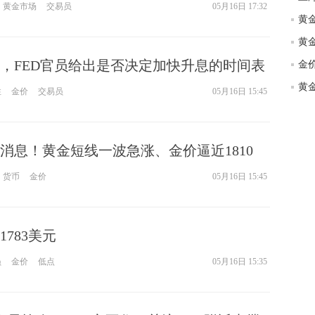
金最新技术分析：若失守这一支撑区域 金价恐加
黄金市场
交易员
05月16日 17:32
，FED官员给出是否决定加快升息的时间表
性
金价
交易员
05月16日 15:45
消息！黄金短线一波急涨、金价逼近1810
日元、澳元和黄金最新交易分析
货币
金价
05月16日 15:45
783美元
员
金价
低点
05月16日 15:35