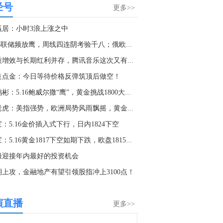
经号
美国7月非农就业报告将于今晚20:30公布，华尔街预期分歧巨大，多数预计增加约8万人，维持温和增长态势，若数据大幅偏软或前值大幅下修，恐撼动美联储加息预期，黄金走势或迎来关键拐点。点击查看更多前瞻.....
更多>>
1:06
赢居：小时3浪上涨之中
金十数据8月7日讯，近日，有报道称中国内地税务居民购买香港保险的收益被纳入征税范围，引发关注。就此，税务总局相关司局负责人指出，按照我国个人所得税法相关规定，中国税收居民需就全球所得履行纳税义务，境外保险收益也属于应纳税所得的范畴，这并非新政策，更不是专门针对香港保险市场，无需过度解读。“境外所得包括多个应税项目，征税并不专门针对保险行业。”该负责人进一步介绍，我国依法对居民境外所得征税是一视同仁的，无论境外保险收益还是其他投资收益，也无论所得来自于哪个国家和地区，均需依法申报纳税。规范居民境外所得税收管理，有利于防范跨国逃避税，维护国家税收权益，也有利于促进社会公平。（澎湃）
​5.16联储频放鹰，周线四连阴考验千八；俄欧原油争端激烈，
9:03
提质增效与长期红利并存，腾讯音乐这次又有哪些新动作？
金十数据8月7日讯，光模块龙头中际旭创A+H股今日尾盘双双跳水。消息面上，美国光通信制造商应用光电（AAOI.O）管理层在业绩电话会上释放积极信号，表示AI基础设施需求强劲，客户需求较其当前供应能力高出约20%至40%，预计800G收入将在第三季度接近环比五倍增长，首个1.6T产品将在未来数周完成客户认证并于三季度后期发货，并已在电话会中透露拥有超过2亿美元的1.6T订单。有市场观点认为，AAOI的美国本土产能是其核心卖点，或将使其在客户争夺中占据一定优势，进而对中际旭创等国内光模块龙头的估值形成压力。就市场对订单情况的关切，中际旭创证券事务相关负责人表示，关于订单等相关问题，可参考公司于2026年7月发布的投资者关系活动内容，相关订单表述截至目前仍有效。（蓝鲸新闻）
良点金：今日等待价格反弹筑顶后做空！
7:02
李鸿彬：5.16鲍威尔撒“鹰”，黄金挑战1800大关！
金十数据8月7日讯，分析人士表示，受印度央行一系列措施推动的强劲资本流入，印度外汇储备预计将在几周内飙升至接近历史最高水平。印度央行的数据显示，截至7月31日当周，印度外汇储备增加105亿美元，达到6929亿美元，创下1月底以来的最大增幅。这使得印度外汇储备距离2月份创下的7285亿美元的历史最高纪录仅一步之遥。自6月初以来，印度央行的各项措施已帮助印度通过海外侨民的外币存款和海外借款吸引了408亿美元资金流入，外汇储备已连续五周攀升。不断增长的外汇储备将赋予印度央行更大的实力来捍卫卢比汇率。卢比汇率已从5月份的历史低点反弹1.8%。
金老虎：美指强势，欧洲局势风雨飘摇，黄金原油玩双人跳水
6:08
：5.16金价插入式下行，日内1824下空
黄金突破4300美元/盎司，日内涨1.41%。
金宝：5.16黄金1817下空如期下跌，欧盘1815下继续空
6:01
极迎接年内最好的投资机会
金十数据8月7日讯，正邦科技公告，公司2026年7月销售生猪81.76万头，环比下降14.18%，同比上升17.60%；销售收入5.87亿元，环比下降6.18%，同比下降20.81%。商品猪（扣除仔猪后）销售均价10.78元/公斤，较上月上升11.42%。2026年1-7月，公司累计销售生猪639.96万头，同比上升49.81%；累计销售收入46.81亿元，同比下降2.84%。
期上攻，金融地产有望引领股指冲上3100点！
5:42
金十图示：2026年08月07日（周五）沪深港通南向资金流向
演直播
更多>>
5:27