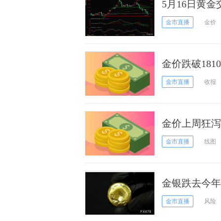
5月16日黄金
金市直播
金价
金价跌破18
价恐再大跌近
金市直播
收报
金价上周狂泻
金技术前景
金市直播
线图
金银跌去今年
情绪爆棚！
金市直播
风险