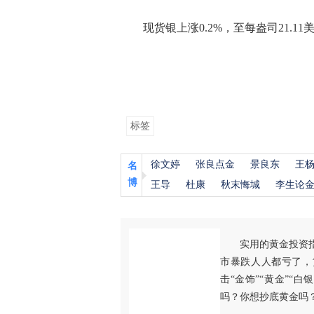
现货银上涨0.2%，至每盎司21.11
标签
徐文婷
张良点金
景良东
王
名
博
王导
杜康
秋末悔城
李生论
实用的黄金投资
市暴跌人人都亏了，
击“金饰”“黄金”“
吗？你想抄底黄金吗