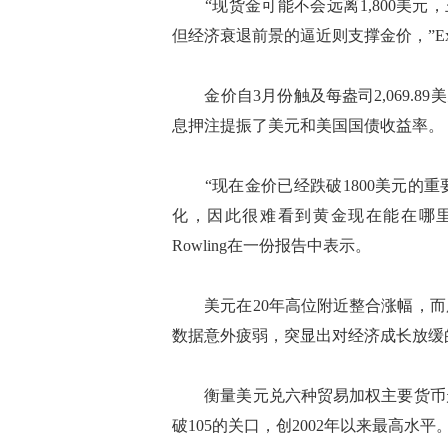
“现货金可能不会远离1,800美元
但经济衰退前景的逼近则支撑金价，”Exin
金价自3月份触及每盎司2,069.8
息押注提振了美元和美国国债收益率。
“现在金价已经跌破1800美元的重
化，因此很难看到黄金现在能在哪里找到短期
Rowling在一份报告中表示。
美元在20年高位附近整合涨幅，而
数据意外疲弱，突显出对经济成长放缓
衡量美元兑六种贸易加权主要货币走
破105的关口，创2002年以来最高水平