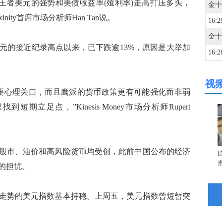
，王者美元的强势和美债收益率(殖利率)走高打压多头，
ity首席市场分析师Han Tan说。
16:2
9美元的接近纪录高点以来，已下跌逾13%，原因是大举加
16:2
视
16:2
要心理关口，而且鹰派的货币政策更有可能强化而非弱
立足点，”Kinesis Money市场分析师Rupert
16:2
16:2
股市、油价和高风险货币均受创，此前中国公布的经济
的担忧。
16:2
势的美元指数基本持稳。上周五，美元指数曾短暂突
。
16:2