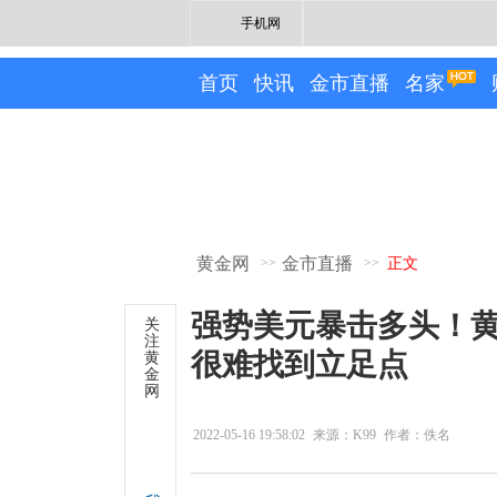
手机网
首页
快讯
金市直播
名家
黄金网
金市直播
>>
>>
正文
强势美元暴击多头！黄金
关
注
很难找到立足点
黄
金
网
2022-05-16 19:58:02
来源：K99
作者：佚名