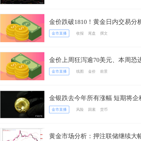
金价跌破1810！黄金日内交易分
价恐再大跌近20美元
金市直播
收报
尾盘
撰文
金价上周狂泻逾70美元、本周恐
金技术前景
金市直播
线图
金价
前景
金银跌去今年所有涨幅 短期将企
情绪爆棚！
金市直播
风险
因素
货币
黄金市场分析：押注联储继续大幅