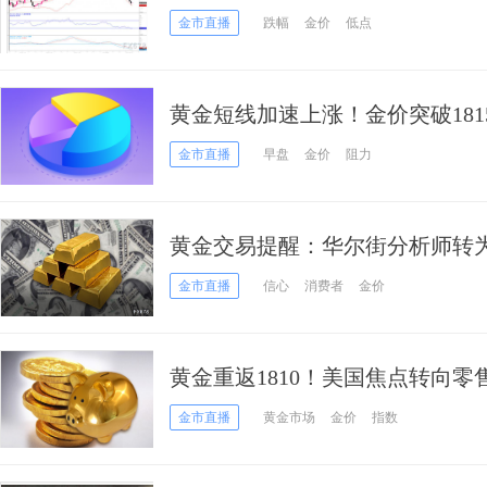
元
金市直播
跌幅
金价
低点
黄金短线加速上涨！金价突破181
多头盯住这一重要阻力
金市直播
早盘
金价
阻力
黄金交易提醒：华尔街分析师转
势变化
金市直播
信心
消费者
金价
黄金重返1810！美国焦点转向零售销
分析：转入看跌区间 “未来会有更
金市直播
黄金市场
金价
指数