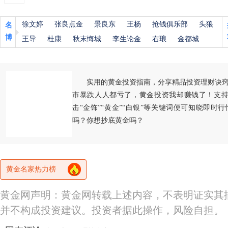
徐文婷
张良点金
景良东
王杨
抢钱俱乐部
头狼
名
博
王导
杜康
秋末悔城
李生论金
右琅
金都城
实用的黄金投资指南，分享精品投资理财诀
市暴跌人人都亏了，黄金投资我却赚钱了！支持
击“金饰”“黄金”“白银”等关键词便可知晓即时
吗？你想抄底黄金吗？
黄金名家热力榜
黄金网声明：黄金网转载上述内容，不表明证实其
并不构成投资建议。投资者据此操作，风险自担。