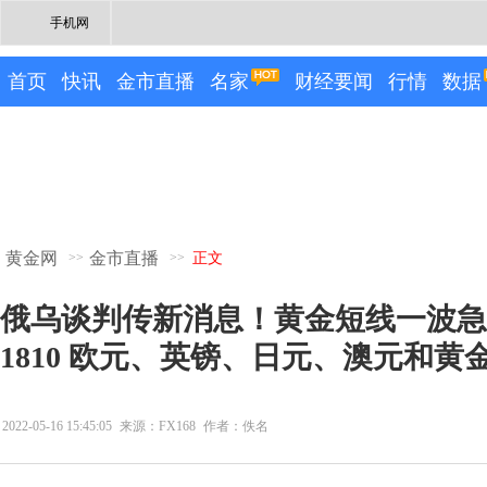
手机网
首页
快讯
金市直播
名家
财经要闻
行情
数据
黄金网
金市直播
>>
>>
正文
俄乌谈判传新消息！黄金短线一波急
1810 欧元、英镑、日元、澳元和
2022-05-16 15:45:05
来源：FX168
作者：佚名