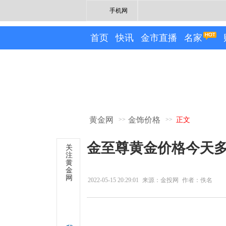
手机网
首页
快讯
金市直播
名家
黄金网
金饰价格
>>
>>
正文
金至尊黄金价格今天多少
关
注
黄
金
网
2022-05-15 20:29:01
来源：金投网
作者：佚名