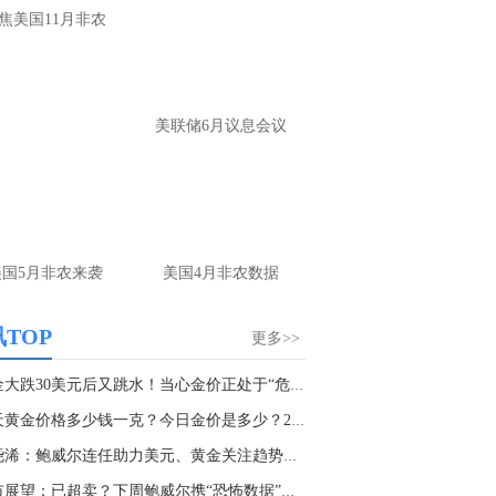
大家第一时间获取最新策略和实时指
焦美国11月非农
导， 关注老师财经号主页：
p://mp.cnfol.com/user/58676
名网友-中金在线手机网：
黄金多，看到什
美联储6月议息会议
位置呢？
文婷：
冲破75，看85-4400附近，行情瞬息
变，盘中机会转瞬即逝。 为了让大家第一
间获取最新策略和实时指导， 关注老师财
主页：http://mp.cnfol.com/user/58676
美国5月非农来袭
美国4月非农数据
名网友-中金在线手机网：
能回撤到30
文婷：
先看破了40会到30，最新策略和实
TOP
更多>>
时指导， 关注老师财经号主页：
p://mp.cnfol.com/user/58676
黄金大跌30美元后又跳水！当心金价正处于“危险...
今天黄金价格多少钱一克？今日金价是多少？2022...
名网友-中金在线手机网：
止损多少 老师
张尧浠：鲍威尔连任助力美元、黄金关注趋势线支...
文婷：
7美金
金市展望：已超卖？下周鲍威尔携“恐怖数据”来...