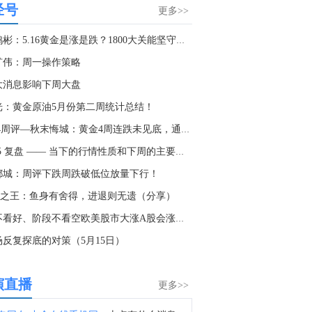
经号
金十数据8月8日讯，英国海上贸易行动办公室（UKMTO）当地时间8日收到报告称，阿曼海塞卜以东18海里处发生一起突发事件。经核实的消息来源报告称，一艘船只遭“不明投射物”击中并引发火灾，目前火势已被扑灭。消息称船员均安全。有关部门正在对事件展开调查。英国海上贸易行动办公室建议过往船只谨慎航行。
更多>>
4:07
李鸿彬：5.16黄金是涨是跌？1800大关能坚守吗？走势分析
英国海事贸易组织：有可靠消息来源报告称，一艘船只遭到不明飞行物袭击导致火灾，现已被扑灭。船员已报告安全，无环境影响。
矿伟：周一操作策略
9:01
大消息影响下周大盘
英国海事贸易组织：已收到关于在阿曼哈萨布东18海里发生事件的报告。
光：黄金原油5月份第二周统计总结！
5:50
5.14周评—秋末悔城：黄金4周连跌未见底，通道酿最后一跌
金十数据8月8日讯，四位知情人士透露，美国众议院民主党人正在为可能重新掌权做准备，他们正在制定一项广泛的调查策略，目标是瞄准特朗普周围的企业和金融机构，而不是立即试图弹劾他。消息人士称，众议院资深民主党人和委员会助手已讨论过通过听证会、传票和文件索取要求，从与特朗普政治和商业圈子相关的实体获取记录。他们认为，调查私营公司和外部金融参与者，将比直接对抗可能会抵制监督的白宫更有成效。参与规划的民主党人设想在11月中期选举后，利用众议院的调查权来审查政府的决策过程，并调查特朗普是否利用职权为自己、盟友或捐助者谋利。
5-15 复盘 —— 当下的行情性质和下周的主要机会
8:26
都城：周评下跌周跌破低位放量下行！
金十数据8月8日讯，当地时间8日，泰国暖武里府校园枪击案事发学校在社交媒体发文，悼念一名在枪击事件中中枪身亡的该校女学生。根据统计，暖武里府校园枪击案死亡人数升至9人。当地时间7日上午，泰国首都曼谷以北的暖武里府一所中学发生枪击事件。据泰国警方消息，这名枪手先是在家枪杀了自己的祖父母，之后到校园行凶。警方称枪手饮弹自尽前开了26枪，随身的包里还有更多子弹。（央视新闻）
线之王：鱼身有舍得，进退则无遗（分享）
6:59
长不看好、阶段不看空欧美股市大涨A股会涨吗？
VIP库存深度日报首发！资金流向、供需失衡一眼看透，VIP限时95折，解锁40+项权益>>
场反复探底的对策（5月15日）
6:58
查看今日快讯信息
演直播
更多>>
6:52