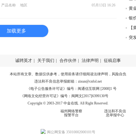
匿
产品名称
地区
05月13日 16:26
度
徐
师财
加载更多
匿
怎
徐
诚聘英才
|
关于我们
|
合作伙伴
|
法律声明
|
征稿启事
略
htt
本站所有文章、数据仅供参考，使用前务请仔细阅读
法律声明
，风险自负
违法和不良信息举报邮箱：
zixun@cnfol.net
《电子公告服务许可证》编号：闽通信互联网 [2008]1 号
《网络文化经营许可证》编号：闽网文[2017]6399130号
Copyright © 2003-2017 中金在线. All Right Reserved.
福州网络警察
违法和不良信
报警平台
息举报中心
闽公网安备 35010002000101号