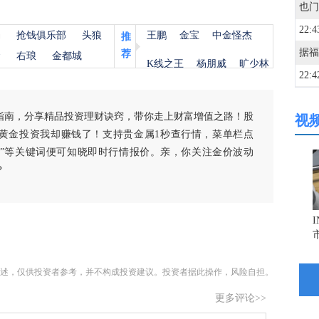
22:4
杨
抢钱俱乐部
头狼
王鹏
金宝
中金怪杰
推
荐
金
右琅
金都城
K线之王
杨朋威
旷少林
22:4
指南，分享精品投资理财诀窍，带你走上财富增值之路！股
视
22:2
黄金投资我却赚钱了！支持贵金属1秒查行情，菜单栏点
白银”等关键词便可知晓即时行情报价。亲，你关注金价波动
22:1
？
21:5
21:5
述，仅供投资者参考，并不构成投资建议。投资者据此操作，风险自担。
更多评论>>
21:4