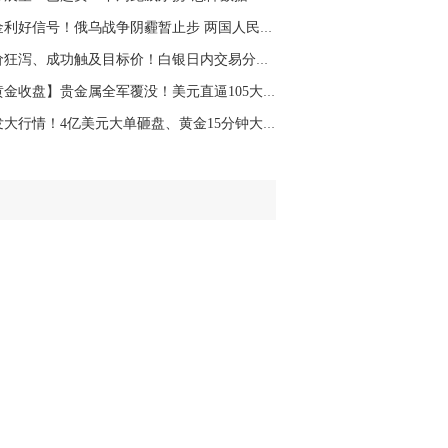
名网友-中金在线手机网：
二十美金的幅
黄金利好信号！俄乌战争阴霾暂止步 两国人民聚...
。70一50？。
银价狂泻、成功触及目标价！白银日内交易分析：...
文婷：
带上止损博弈，实时指导， 关注老
经号主页：http://mp.cnfol.com/user/58676
【黄金收盘】贵金属全军覆没！美元直逼105大关 ...
突发大行情！4亿美元大单砸盘、黄金15分钟大跌1...
名网友-中金在线手机网：
老师好，金现在
样操作？
文婷：
70附近高空，50附近低多，最新策
和实时指导， 关注老师财经号主页：
p://mp.cnfol.com/user/58676