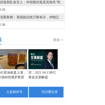
也门武装部队发言人：对胡塞武装及其相关“民兵”展开了行动。
3:59
据福克斯新闻：美国副总统万斯表示，伊朗已通知美国，尽管政权内部人士发表了将对霍尔木兹海峡征收过境费的声明，但伊朗不会征收此类费用。
2:30
据伊朗媒体：伊朗总统佩泽希齐扬表示，现在达成协议的最佳时机，因为伊朗是“强大而团结的，在战争中被视为胜利者”。
频
3:09
更多>>
金十数据8月8日讯，当地时间8月8日，罗马尼亚国防部发表声明称，针对当天上午在保加利亚境内、靠近罗马尼亚边境地区发生的爆炸事件，罗马尼亚雷达监视系统未发现任何飞行器穿越罗马尼亚领空进入保加利亚。罗马尼亚国防部说，目前正持续监测罗马尼亚边境附近局势，如出现相关重要信息，将及时发布进一步消息。保加利亚总理拉德夫8日说，一架无人机当天自罗马尼亚方向进入保加利亚领空并在该国境内爆炸，但未造成人员伤亡。（央视新闻）
5:10
利比亚瓦哈石油：扎库特-西德拉管道发生泄漏，维修后已恢复运营。
9:12
INE原油收盘上涨，
宗：2021.04.13外汇
盛文兵：通胀预期
栾雪：
市场担忧俄罗斯原
黄金交易解盘
再度升温 且看美联
外汇上
据阿曼国家通讯社：阿曼方面表示，关于霍尔木兹海峡安排的持续谈判是积极的和具有建设性的。
油出口受阻
储如何应对
8:46
入驻财经号
写付费文章
据阿曼国家通讯社：阿曼方面谴责（伊朗）在霍尔木兹海峡过境时对船只的反复攻击。
9:38