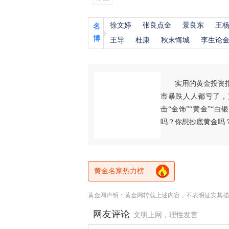
徐文婷
张良点金
景良东
王
名
博
王导
杜康
秋末悔城
李生论
实用的黄金投资
市暴跌人人都亏了，
击“金饰”“黄金”“
吗？你想抄底黄金吗
黄金名家热力榜
黄金网声明：黄金网转载上述内容，不表明证实其描
网友评论
文明上网，理性发言