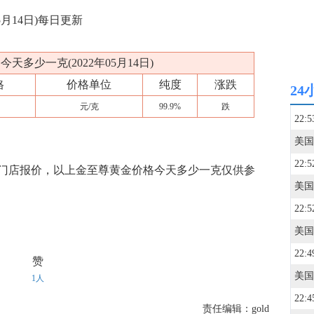
月14日)每日更新
天多少一克(2022年05月14日)
格
价格单位
纯度
涨跌
24
元/克
99.9%
跌
22:5
22:5
门店报价，以上金至尊黄金价格今天多少一克仅供参
美国
22:5
22:4
赞
1人
22:4
责任编辑：gold