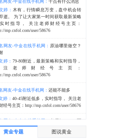
名网友-中金在线手机网：
十点有什么消息
金十数据8月8日讯，8月8日18时，水利部和中国气象局联合对浙江省23个连片县（市、区）发布红色山洪灾害气象预警，根据《水利部水旱灾害防御应急响应工作规程》，水利部于8月8日20时将针对浙江省洪水防御Ⅳ级应急响应提升至Ⅲ级，督促指导地方水利部门密切监视雨情水情发展变化，强化监测预报预警，滚动会商分析研判，夯实人员转移避险“谁组织、转移谁、何时转、转何处、不擅返”五个关键环节责任和措施，聚焦涉水旅游景区、养老机构、休闲度假场所、农家乐、施工营地、易受洪水冲击的交通道路等关键区域，落实人员转移避险方案，全力确保人民群众生命安全。目前，水利部派出的工作组正在浙江省台风暴雨洪水防御一线协助指导。（央视新闻）
文婷：
木有，行情瞬息万变，盘中机会转
4:16
即逝。 为了让大家第一时间获取最新策略
金十数据8月8日讯，8月8日，苹果官网显示，Apple智能可配合阿里巴巴千问模型工作。阿里千问将作为AI能力集成至Apple智能，为iOS、iPadOS、macOS和visionOS的中国用户带来智能体验。用户无需在应用间切换，即可在Apple设备上直接体验千问的文本与图像理解、内容生成等能力。同日，网信办发布7款提供手机端侧生成式人工智能服务备案信息，其中包括苹果智能、华为小艺大模型、OPPOAndesGPT大模型等。（21财经）
实时指导， 关注老师财经号主页：
p://mp.cnfol.com/user/58676
名网友-中金在线手机网：
原油哪里做空？
谢
文婷：
79-80附近，最新策略和实时指导，
关注老师财经号主页：
p://mp.cnfol.com/user/58676
名网友-中金在线手机网：
还能不能多
文婷：
40-45附近低多，实时指导， 关注老
经号主页：http://mp.cnfol.com/user/58676
名网友-中金在线手机网：
老师好，4345可
多吗？
黄金专题
图说黄金
文婷：
40-45附近多，带上止损博弈，为了