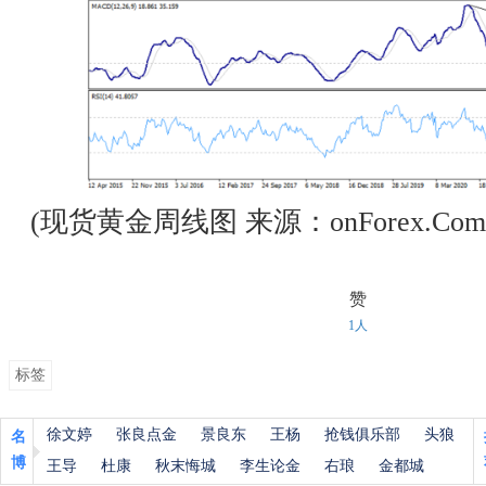
(现货黄金周线图 来源：onForex.Com
赞
1人
标签
徐文婷
张良点金
景良东
王杨
抢钱俱乐部
头狼
名
博
王导
杜康
秋末悔城
李生论金
右琅
金都城