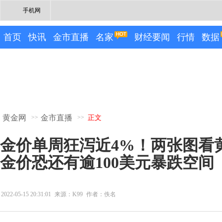
手机网
首页
快讯
金市直播
名家
财经要闻
行情
数据
黄金网
金市直播
>>
>>
正文
金价单周狂泻近4%！两张图看
金价恐还有逾100美元暴跌空间
2022-05-15 20:31:01
来源：K99
作者：佚名