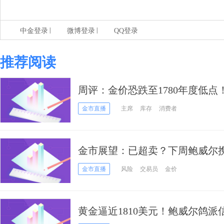
|
|
中金登录
微博登录
QQ登录
推荐阅读
周评：金价恐跌至1780年度低点！
炮声连连 高通胀下：美股熊市强
金市直播
主席
库存
消费者
金市展望：已超卖？下周鲍威尔携
恐迎来疯狂波动
金市直播
风险
交易员
金价
黄金逼近1810美元！鲍威尔鸽派