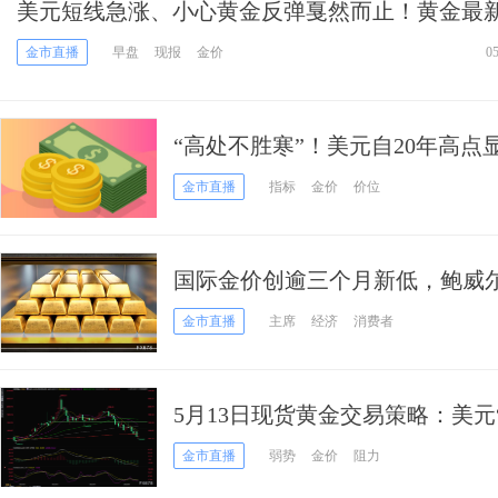
美元短线急涨、小心黄金反弹戛然而止！黄金最
只要低于该位 金价仍未摆脱困境
金市直播
早盘
现报
金价
0
“高处不胜寒”！美元自20年高点
跌风险 欧元、英镑、日元、澳元
金市直播
指标
金价
价位
国际金价创逾三个月新低，鲍威尔
金市直播
主席
经济
消费者
5月13日现货黄金交易策略：美元
步步紧逼
金市直播
弱势
金价
阻力