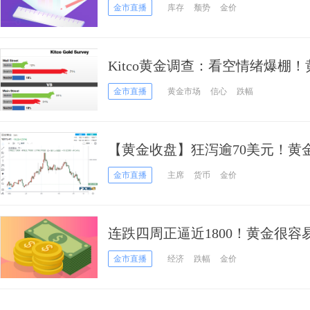
强势反弹 美元剑指105、油价逆转
金市直播
库存
颓势
金价
Kitco黄金调查：看空情绪爆棚
临逆风 1700大关恐将不保？
金市直播
黄金市场
信心
跌幅
【黄金收盘】狂泻逾70美元！黄金
周多头恐再遭暴击？
金市直播
主席
货币
金价
连跌四周正逼近1800！黄金很
恐测试1780
金市直播
经济
跌幅
金价