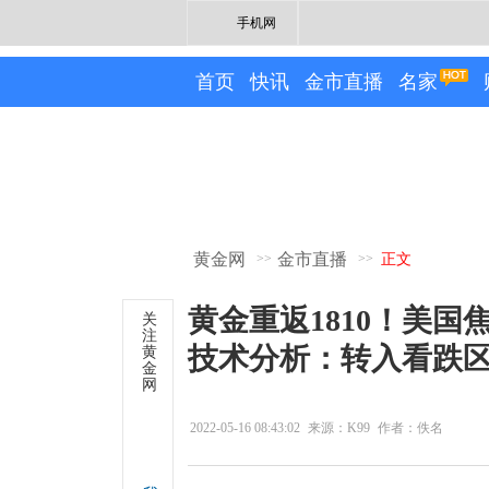
手机网
首页
快讯
金市直播
名家
黄金网
金市直播
>>
>>
正文
黄金重返1810！美国焦
关
注
技术分析：转入看跌区
黄
金
网
2022-05-16 08:43:02
来源：K99
作者：佚名