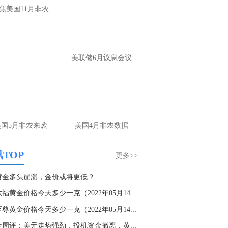
反复强调思路，反复提示布局，没看见每
焦美国11月非农
你是瞎子
名用户-当前页面：
你看你隔壁人家喊的这
单，你再看你，等到4250做多？给你4250
美联储6月议息会议
一定会给你4230
山海：
嗯，那你看隔壁的就好
名网友-中金在线手机网：
老师你好！请问
金现在是不是已经转方向多了空单的4100
有机会出来吗？请老师指导一下谢谢！
美国5月非农来袭
美国4月非农数据
山海：
是的，现在看多头上涨趋势
TOP
更多>>
名用户-当前页面：
老师 今天黄金怎么看
黄金多头崩溃，金价或将更低？
山海：
趋势出来了，顺势看涨
周六福黄金价格今天多少一克（2022年05月14日）...
名网友-中金在线手机网：
原油咋做老师
金至尊黄金价格今天多少一克（2022年05月14日）
山海：
75尝试上看
黄金周评：美元走势强劲，投机资金撤离，黄金创...