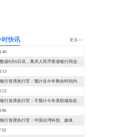
小时快讯
更多>>
4:46
金十数据8月6日讯，离岸人民币香港银行同业拆息(CNH HIBOR)周四显示，主要期限利率多数持稳；其中一周期的HIBOR小跌至1.41803%，暂时脱离两周高点。隔夜HIBOR回落2个基点至1.27879%；两周期HIBOR持平于1.43515%，一年期HIBOR持平于1.70364%。点击链接查看历史数据>>
4:13
星展银行首席执行官：预计在今年剩余时间内，新加坡基准利率平均约为1.2%。
3:53
星展银行首席执行官：不预计今年美联储加息，但将根据市场预期进行交易。
3:06
星展银行首席执行官：中国台湾科技、媒体、电信行业及半导体生态系统被视为推动股市的因素。关注印度可再生能源增长和人工智能基础设施增长的机会。
7:02