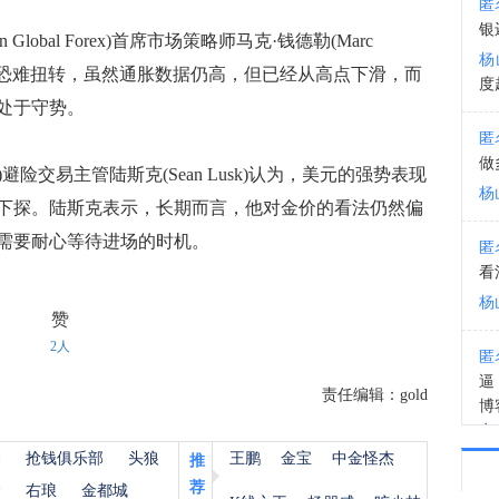
匿
恒生
银
lobal Forex)首席市场策略师马克·钱德勒(Marc
11:1
杨
近期内恐难扭转，虽然通胀数据仍高，但已经从高点下滑，而
度
处于守势。
匿
做
g)避险交易主管陆斯克(Sean Lusk)认为，美元的强势表现
杨
下探。陆斯克表示，长期而言，他对金价的看法仍然偏
需要耐心等待进场的时机。
匿
看
杨
赞
2人
匿
逼
责任编辑：gold
博
有
装
杨
抢钱俱乐部
头狼
王鹏
金宝
中金怪杰
推
杨
荐
金
右琅
金都城