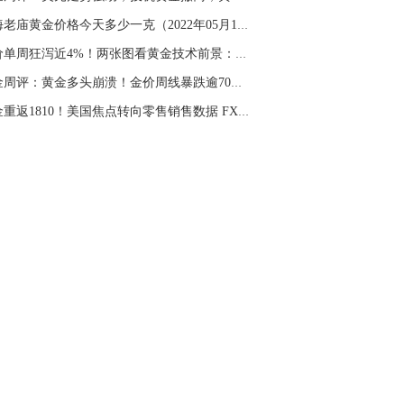
名网友-中金在线手机网：
杨老师！黄金具
上海老庙黄金价格今天多少一克（2022年05月14日...
操作
金价单周狂泻近4%！两张图看黄金技术前景：金价...
山海：
顺势做多，今天支撑在4250
黄金周评：黄金多头崩溃！金价周线暴跌逾70美元...
黄金重返1810！美国焦点转向零售销售数据 FXStr...