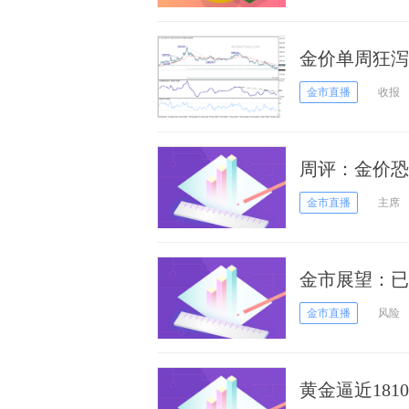
金价单周狂泻
有逾100美
金市直播
收报
周评：金价恐跌
炮声连连 高
金市直播
主席
金市展望：已
恐迎来疯狂波
金市直播
风险
黄金逼近18