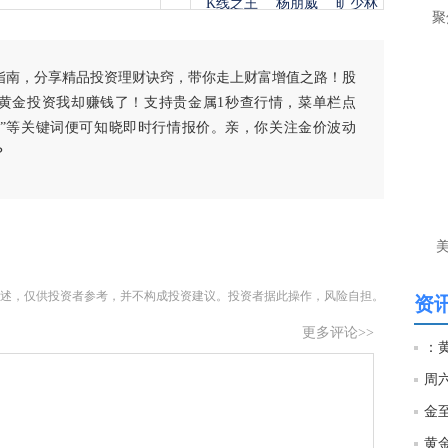
K线之王
杨朋威
旷少林
是
聚
当
指南，分享精品投资理财诀窍，带你走上财富增值之路！股
匿
黄金投资我却赚钱了！支持贵金属1秒查行情，菜单栏点
个
就
白银”等关键词便可知晓即时行情报价。亲，你关注金价波动
杨
？
匿
黄
还
杨
述，仅供投资者参考，并不构成投资建议。投资者据此操作，风险自担。
资讯
匿
更多评论>>
：
杨
匿
杨