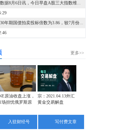
金十数据8月6日讯，今日早盘A股三大指数维持震荡。截至午间收盘，沪指涨0.01%，深证成指跌0.52%，创业板指跌0.67%。盘面上，CPO概念持续走强，沃格光电3连板；PCB概念活跃，景旺电子等涨停；小金属概念走高，云南锗业3连板；另外，存储芯片概念、CRO概念、电子化学品、煤炭等板块涨幅居前；教育、电力、证券、造纸等板块跌幅居前。全市场约3700只个股下跌，半日成交额超1.7万亿元。
6:29
日本30年期国债拍卖投标倍数为3.86，较7月份的4.55有所下降。
2:46
金十图示：2026年08月06日（周四）富时中国A50指数成分股午盘收盘行情一览：银行股涨跌不一
频
1:14
更多>>
沪深300股指期货（IF）主力合约跌0.43%，上证50股指期货（IH）主力合约跌0.36%，中证500股指期货（IC）主力合约跌0.35%，中证1000股指期货（IM）主力合约涨0.08%。
1:10
2年期国债期货（TS）主力合约涨0.01%，5年期国债期货（TF）主力合约跌0.01%，10年期国债期货（T）主力合约跌0.04%，30年期国债期货（TL）主力合约跌0.11%。
0:25
INE原油收盘上涨，
宗：2021.04.13外汇
盛文兵：通胀预期
栾雪：
市场担忧俄罗斯原
黄金交易解盘
再度升温 且看美联
外汇上
早盘收盘，国内期货主力合约涨多跌少，沪金、沪银涨超3%，红枣、铁矿石涨超2%，焦炭、生猪涨近2%，铂、钯涨超1%。跌幅方面，甲醇跌超3%，丙烯跌近3%，沪镍、聚丙烯月均、聚丙烯、纯苯、苯乙烯（EB）跌超2%，液化石油气（LPG）跌近2%。
油出口受阻
储如何应对
9:16
入驻财经号
写付费文章
现货黄金今日早盘一度突破4300美元/盎司，美联储两名官员“放鹰”，现货黄金转为空头占优，后市情绪如何？欢迎前往“数据库-嘉盛市场晴雨表”查看并订阅（数据每10分钟更新1次）
8:03