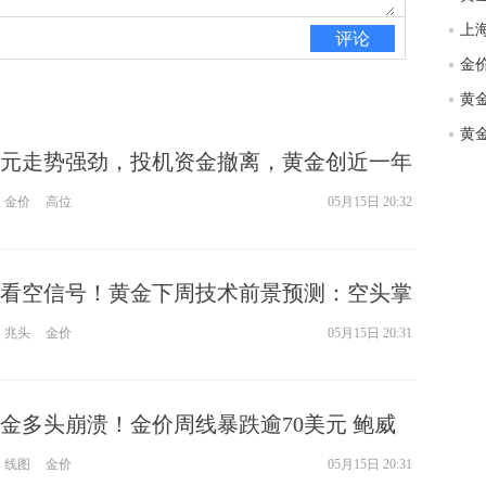
匿
评论
体
杨
元走势强劲，投机资金撤离，黄金创近一年
金价
高位
05月15日 20:32
看空信号！黄金下周技术前景预测：空头掌
失守关键支撑引发更大跌势
兆头
金价
05月15日 20:31
金多头崩溃！金价周线暴跌逾70美元 鲍威
元飙涨至近20年新高
线图
金价
05月15日 20:31