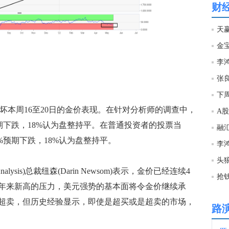
财
11:2
天
金宝
11:2
张
11:2
下
坏本周16至20日的金价表现。在针对分析师的调查中，
A
11:2
预期下跌，18%认为盘整持平。在普通投资者的投票当
%预期下跌，18%认为盘整持平。
11:2
头狼
lysis)总裁纽森(Darin Newsom)表示，金价已经连续4
11:2
0年来新高的压力，美元强势的基本面将令金价继续承
超卖，但历史经验显示，即使是超买或是超卖的市场，
路
11:1