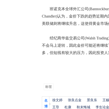
班诺克本全球外汇公司(Bannockburn G
Chandler)认为，金价下跌的趋势
美联储则将继续升息，这使得黄金市场
经纪商华兹交易公司(Walsh Tradin
不会马上逆转，因此金价可能还将继续
多，但短线有较大的压力，因此投资人
标签
徐文婷
张良点金
景良东
王
名
博
王导
杜康
秋末悔城
李生论