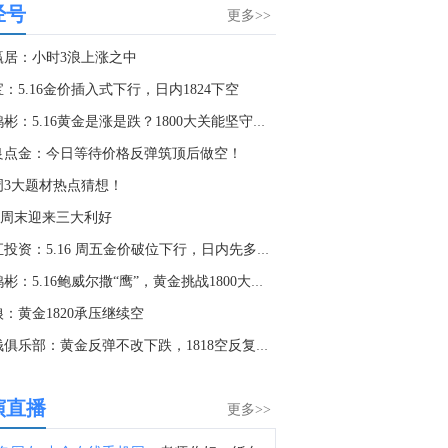
经号
A股粮食概念板块短线拉升，金健米业涨停，神农种业、秋乐种业、京粮控股、新赛股份、敦煌种业等纷纷走高。
更多>>
3:28
赢居：小时3浪上涨之中
金十数据8月6日讯，据韩媒报道，韩国总统府公共关系和沟通高级秘书成基鸿（Seong Gi-hong）6日回应了外界要求就推出单股杠杆ETF一事追究总统办公室政策室长金容范责任的呼声。他表示：“目前更重要的是密切观察市场情况，并制定相应应对措施。”成基鸿当天接受采访时表示：“房地产市场和股票市场都存在较高波动性，对民众生活的影响也非常大。”“总统府所有相关官员都正在细致审视每一种情况，并非常谨慎地研究如何制定相关措施。”
：5.16金价插入式下行，日内1824下空
2:18
李鸿彬：5.16黄金是涨是跌？1800大关能坚守吗？走势分析
以色列军方：两名以色列士兵在黎巴嫩南部遇害。
良点金：今日等待价格反弹筑顶后做空！
1:53
周3大题材热点猜想！
印尼最大镍矿巨头WBN突发获批2500万吨下半年新增配额，叠加印尼官方定调“有节制放宽”RKAB审批，前期支撑镍价的核心“矿端偏紧”逻辑骤然松动，沪镍承压大跌
股周末迎来三大利好
0:57
融汇投资：5.16 周五金价破位下行，日内先多后空
消息人士：印尼央行临时行长德斯特里是行长的热门人选。
李鸿彬：5.16鲍威尔撒“鹰”，黄金挑战1800大关！
0:44
：黄金1820承压继续空
金十数据8月6日讯，8月6日，中国驻阿根廷使馆发言人就美方肆意破坏中阿合作发表谈话。近期，美国驻阿根廷使馆蓄意煽炒“中国威胁论”，泛化国家安全概念，以吊销签证方式赤裸裸阻止阿方企业同中国华为公司开展正常合作。有关做法充分反映出美方的傲慢与偏见，是对他国主权的极大不尊重和对自由市场原则的严重破坏，中方坚决反对。美国一贯标榜民主自由价值观，却容不下一家外国民营企业在第三国的正常生存和发展，其虚伪本质暴露无遗。我们敦促美方端正对华认知，停止霸权行径和政治操弄。（中国驻阿根廷使馆）
抢钱俱乐部：黄金反弹不改下跌，1818空反复考验1700时代
0:07
港股AI应用股多数下跌，汇量科技(01860.HK)大跌近8%，金山云(03896.HK)跌超6%，中手游(00302.HK)、百度(09888.HK)、阿里巴巴(09988.HK)、小米集团(01810.HK)均跌超3%。
演直播
更多>>
5:44