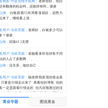
名网友-中金在线手机网：
老师你好，纸白
科技指数跌2%，恒生指数跌1.86%。
还有翻身的机会吗，还能持有吗，谢谢
2:00
山海：
白银跟着55布局看涨就好，趋势力
隔夜shibor报1.3530%，下跌0.74个基点；7天shibor报1.3830%，上涨0.6个基点；3个月shibor报1.4300%，与上日持平。点击查看>>
起来了，继续看上涨
名用户-当前页面：
老师好，白银多少可以
多？谢谢
山海：
回落61.2支撑
名用户-当前页面：
老杨看来对你持有不同
法的人占了多数啊
山海：
没关系，做好自己
名用户-当前页面：
杨老师我发现你很会装
 只要是行情走出来了 再看你的博客 你的
客一定是跟着行情走的 但凡你预测过的没
一次准的 你是一个典型的马后炮 还喜欢
逼
黄金专题
图说黄金
山海：
你自己看看，那次行情出来之前不