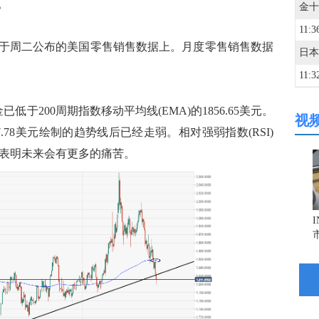
。
11:3
周二公布的美国零售销售数据上。月度零售销售数据
11:3
低于200周期指数移动平均线(EMA)的1856.65美元。
视
11:3
87.78美元绘制的趋势线后已经走弱。相对强弱指数(RSI)
区间，这表明未来会有更多的痛苦。
11:3
11:3
11:2
11:2