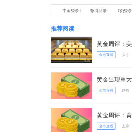
|
|
中金登录
微博登录
QQ登录
推荐阅读
黄金周评：美
来最大周跌幅
金市直播
头寸
黄金出现重大
控局势 小心
金市直播
跌幅
黄金周评：黄
尔撒“鹰”美
金市直播
主席