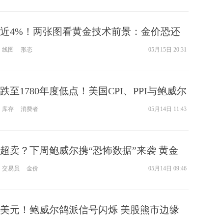
近4%！两张图看黄金技术前景：金价恐还
元暴跌空间
线图
形态
05月15日 20:31
至1780年度低点！美国CPI、PPI与鲍威尔
通胀下：美股熊市强袭 美元成最佳避风港
库存
消费者
05月14日 11:43
超卖？下周鲍威尔携“恐怖数据”来袭 黄金
动
交易员
金价
05月14日 09:46
10美元！鲍威尔鸽派信号闪烁 美股熊市边缘