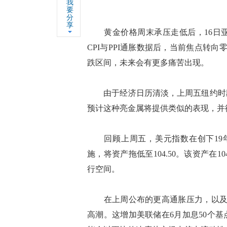
我
要
分
享
黄金价格周末承压走低后，16日亚市
CPI与PPI通胀数据后，当前焦点转向零
跌区间，未来会有更多痛苦出现。
由于经济日历清淡，上周五纽约时段
预计这种亮金属将提供类似的表现，并徘徊
回顾上周五，美元指数在创下19年
施，将资产拖低至104.50。该资产在
行空间。
在上周公布的更高通胀压力，以及5
高潮。这增加美联储在6月加息50个基