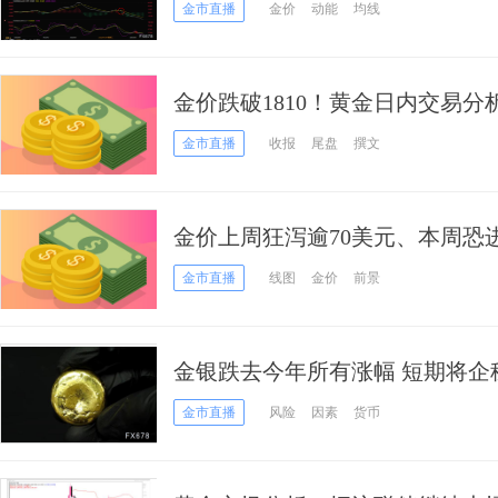
金市直播
金价
动能
均线
金价跌破1810！黄金日内交易分
价恐再大跌近20美元
金市直播
收报
尾盘
撰文
金价上周狂泻逾70美元、本周恐
金技术前景
金市直播
线图
金价
前景
金银跌去今年所有涨幅 短期将企
情绪爆棚！
金市直播
风险
因素
货币