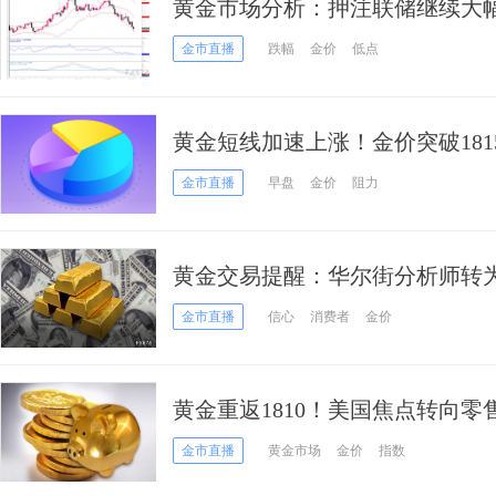
黄金市场分析：押注联储继续大幅
元
金市直播
跌幅
金价
低点
黄金短线加速上涨！金价突破181
多头盯住这一重要阻力
金市直播
早盘
金价
阻力
黄金交易提醒：华尔街分析师转
势变化
金市直播
信心
消费者
金价
黄金重返1810！美国焦点转向零售销
分析：转入看跌区间 “未来会有更
金市直播
黄金市场
金价
指数