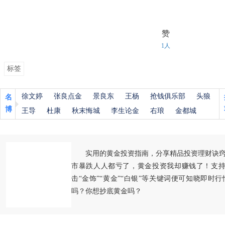
赞
1人
标签
徐文婷
张良点金
景良东
王杨
抢钱俱乐部
头狼
名
博
王导
杜康
秋末悔城
李生论金
右琅
金都城
实用的黄金投资指南，分享精品投资理财诀
市暴跌人人都亏了，黄金投资我却赚钱了！支持
击“金饰”“黄金”“白银”等关键词便可知晓即时
吗？你想抄底黄金吗？