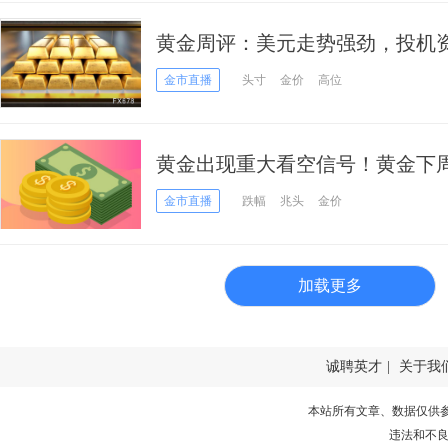
黄金周评：美元走势强劲，投机
来最大周跌幅
金市直播
头寸
金价
高位
黄金出现重大看空信号！黄金下
控局势 小心失守关键支撑引发更
金市直播
跌幅
兆头
金价
加载更多
诚聘英才
|
关于我
本站所有文章、数据仅供
违法和不