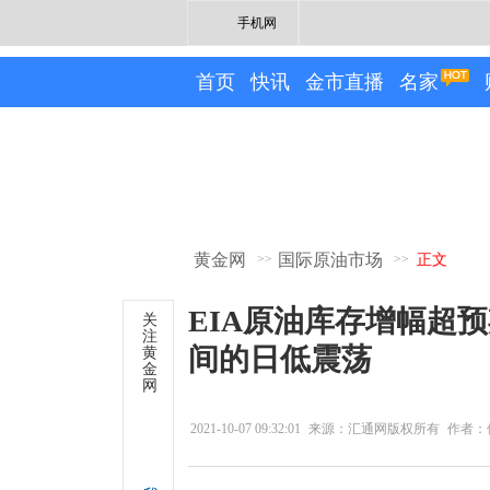
手机网
首页
快讯
金市直播
名家
黄金网
国际原油市场
>>
>>
正文
EIA原油库存增幅超预
关
注
间的日低震荡
黄
金
网
2021-10-07 09:32:01
来源：汇通网版权所有
作者：