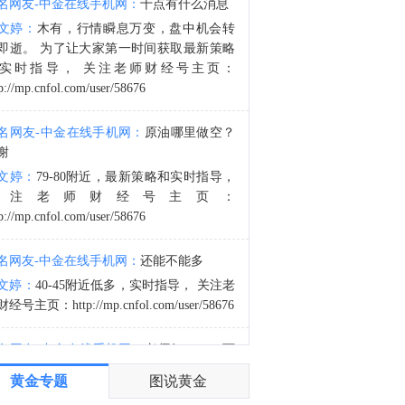
名网友-中金在线手机网：
十点有什么消息
伯克希尔哈撒韦A(BRK.A.N)2026年Q2净利润为256.67亿美元，较上年同期的123.7亿美元大幅增长。
文婷：
木有，行情瞬息万变，盘中机会转
1:00
即逝。 为了让大家第一时间获取最新策略
伯克希尔哈撒韦A(BRK.A.N)2026年Q2营收为129.83亿美元。
实时指导， 关注老师财经号主页：
p://mp.cnfol.com/user/58676
名网友-中金在线手机网：
原油哪里做空？
谢
文婷：
79-80附近，最新策略和实时指导，
关注老师财经号主页：
p://mp.cnfol.com/user/58676
名网友-中金在线手机网：
还能不能多
文婷：
40-45附近低多，实时指导， 关注老
经号主页：http://mp.cnfol.com/user/58676
名网友-中金在线手机网：
老师好，4345可
多吗？
黄金专题
图说黄金
文婷：
40-45附近多，带上止损博弈，为了