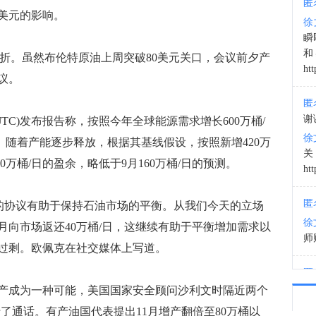
匿
美元的影响。
徐
20:0
瞬
和
折。虽然布伦特原油上周突破80美元关口，会议前夕产
htt
议。
匿
谢
JTC)发布报告称，按照今年全球能源需求增长600万桶/
徐
口。随着产能逐步释放，根据其基线假设，按照新增420万
0万桶/日的盈余，略低于9月160万桶/日的预测。
htt
匿
的协议有助于保持石油市场的平衡。从我们今天的立场
徐
月向市场返还40万桶/日，这继续有助于平衡增加需求以
师财
过剩。欧佩克在社交媒体上写道。
匿
以
成为一种可能，美国国家安全顾问沙利文时隔近两个
徐
了通话。有产油国代表提出11月增产翻倍至80万桶以