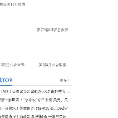
大家第一时间获取最新策略和实时指
焦美国11月非农
导， 关注老师财经号主页：
p://mp.cnfol.com/user/58676
名网友-中金在线手机网：
黄金多，看到什
美联储6月议息会议
位置呢？
文婷：
冲破75，看85-4400附近，行情瞬息
变，盘中机会转瞬即逝。 为了让大家第一
间获取最新策略和实时指导， 关注老师财
主页：http://mp.cnfol.com/user/58676
美国5月非农来袭
美国4月非农数据
名网友-中金在线手机网：
能回撤到30
文婷：
先看破了40会到30，最新策略和实
TOP
更多>>
时指导， 关注老师财经号主页：
p://mp.cnfol.com/user/58676
突发消息！美参议员建议驱逐300名俄外交官 俄外...
情一触即发！“小非农”今日来袭 美元、黄...
名网友-中金在线手机网：
止损多少 老师
突然一波跳水！美数据连传好消息 美元怒破94关...
文婷：
7美金
最新疫情通报！新疆新增1例确诊 一家三口均感染