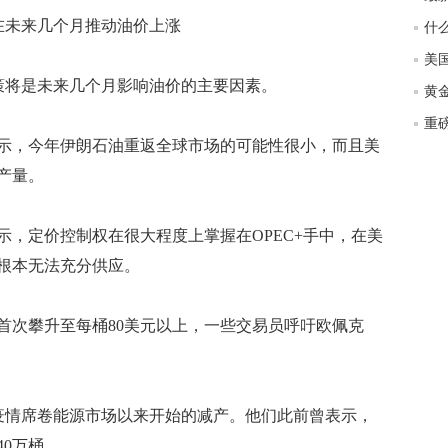
匿
未来几个月推动油价上涨
度
徐
将是未来几个月影响油价的主要因素。
师财
匿
，今年伊朗石油重返全球市场的可能性很小，而且美
怎
产量。
徐
略
htt
定价控制权在很大程度上掌握在OPEC+手中，在美
根本无法充分供应。
首次攀升至每桶80美元以上，一些交易员呼吁欧佩克
情席卷能源市场以来开始的减产。他们此前曾表示，
40万桶。