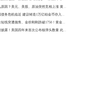
名网友-中金在线手机网：
二十美金的幅
什么原因？美元、美股、原油突然竞相上涨 黄金...
。70一50？。
美国债务危机临近 建议铸造1万亿铂金币存入美联...
文婷：
带上止损博弈，实时指导， 关注老
经号主页：http://mp.cnfol.com/user/58676
黄金短线突遭抛售、金价刚刚跌破1750！黄金日内...
重磅披露！美国四年来首次公布核弹头数量 此前...
名网友-中金在线手机网：
老师好，金现在
样操作？
文婷：
70附近高空，50附近低多，最新策
和实时指导， 关注老师财经号主页：
p://mp.cnfol.com/user/58676