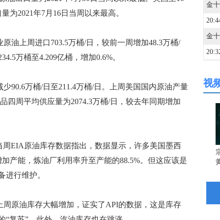
为2021年7月16日当周以来最高。
20:4
上周进口703.5万桶/日，较前一周增加48.3万桶/
20:3
5万桶至4.209亿桶，增加0.6%。
视
20:2
0.6万桶/日至211.4万桶/日。上周美国国内原油产量
产品四周平均供应量为2074.3万桶/日，较去年同期增加
20:2
月1日当周EIA原油库存数据指出，数据显示，许多美国墨西
20:2
宗
加产能，炼油厂利用率升至产能的88.5%。但这应该是
备进行维护。
20:1
周原油库存大幅增加，证实了API的数据，这是库存
20:1
的“复苏”。此外，汽油库存也在跳涨。