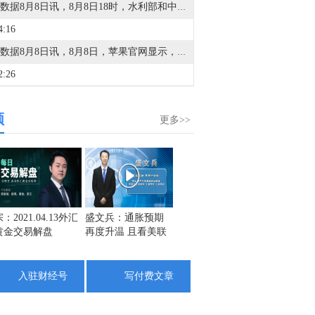
金十数据8月8日讯，8月8日18时，水利部和中国气象局联合对浙江省23个连片县（市、区）发布红色山洪灾害气象预警，根据《水利部水旱灾害防御应急响应工作规程》，水利部于8月8日20时将针对浙江省洪水防御Ⅳ级应急响应提升至Ⅲ级，督促指导地方水利部门密切监视雨情水情发展变化，强化监测预报预警，滚动会商分析研判，夯实人员转移避险“谁组织、转移谁、何时转、转何处、不擅返”五个关键环节责任和措施，聚焦涉水旅游景区、养老机构、休闲度假场所、农家乐、施工营地、易受洪水冲击的交通道路等关键区域，落实人员转移避险方案，全力确保人民群众生命安全。目前，水利部派出的工作组正在浙江省台风暴雨洪水防御一线协助指导。（央视新闻）
4:16
金十数据8月8日讯，8月8日，苹果官网显示，Apple智能可配合阿里巴巴千问模型工作。阿里千问将作为AI能力集成至Apple智能，为iOS、iPadOS、macOS和visionOS的中国用户带来智能体验。用户无需在应用间切换，即可在Apple设备上直接体验千问的文本与图像理解、内容生成等能力。同日，网信办发布7款提供手机端侧生成式人工智能服务备案信息，其中包括苹果智能、华为小艺大模型、OPPOAndesGPT大模型等。（21财经）
2:26
据沙特媒体哈达斯：也门军队表示，胡塞武装对马里布的密集居民区进行了炮击。
频
9:05
更多>>
伯克希尔哈撒韦A(BRK.A.N)：自第三季度（7月1日）起至7月29日，已动用超过33亿美元回购公司股票。
4:46
金十数据8月8日讯，伯克希尔哈撒韦A(BRK.A.N)表示，于今年第一季度重启了股票回购，这是一年多来的首次。今年早些时候，该公司首席执行官格雷格·阿贝尔（Greg Abel）表示，伯克希尔之所以重启回购，是因为高管们认为这些股票的“内在价值”超过了其市场价格。截至周五收盘，伯克希尔股价今年累计上涨3.8%。
2:18
：2021.04.13外汇
盛文兵：通胀预期
栾雪：4月13日黄金
金市黑
黄金交易解盘
再度升温 且看美联
外汇上证解盘
1742
金十数据8月8日讯，伯克希尔哈撒韦A(BRK.A.N)2026年Q2营收129.83亿美元，上年同期为925.15亿美元；Q2归属于股东的净利润256.67亿美元，上年同期123.70亿美元。此外，现金储备降至3647亿美元，较第一季度的3970亿美元有所下降。截至6月30日，其持有的固定收益证券投资公允价值达170.34亿美元，其中，对美债、外国债券、企业债券的投资公允价值分别为30.02亿美元，126.68亿美元，13.64亿美元。公司66%的股权投资总公允价值集中在美国运通、苹果、美国银行、Alphabet和可口可乐。
储如何应对
1725
5:57
1708
入驻财经号
写付费文章
伯克希尔哈撒韦A(BRK.A.N)：截至6月30日，66%的股权投资总公允价值集中在美国运通、苹果、美国银行、Alphabet和可口可乐。
4:15