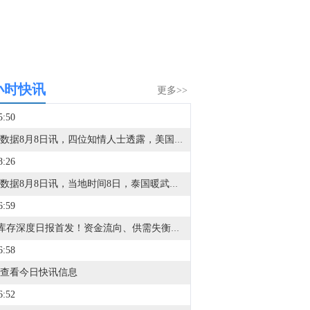
小时快讯
更多>>
5:50
金十数据8月8日讯，四位知情人士透露，美国众议院民主党人正在为可能重新掌权做准备，他们正在制定一项广泛的调查策略，目标是瞄准特朗普周围的企业和金融机构，而不是立即试图弹劾他。消息人士称，众议院资深民主党人和委员会助手已讨论过通过听证会、传票和文件索取要求，从与特朗普政治和商业圈子相关的实体获取记录。他们认为，调查私营公司和外部金融参与者，将比直接对抗可能会抵制监督的白宫更有成效。参与规划的民主党人设想在11月中期选举后，利用众议院的调查权来审查政府的决策过程，并调查特朗普是否利用职权为自己、盟友或捐助者谋利。
8:26
金十数据8月8日讯，当地时间8日，泰国暖武里府校园枪击案事发学校在社交媒体发文，悼念一名在枪击事件中中枪身亡的该校女学生。根据统计，暖武里府校园枪击案死亡人数升至9人。当地时间7日上午，泰国首都曼谷以北的暖武里府一所中学发生枪击事件。据泰国警方消息，这名枪手先是在家枪杀了自己的祖父母，之后到校园行凶。警方称枪手饮弹自尽前开了26枪，随身的包里还有更多子弹。（央视新闻）
6:59
VIP库存深度日报首发！资金流向、供需失衡一眼看透，VIP限时95折，解锁40+项权益>>
6:58
查看今日快讯信息
6:52