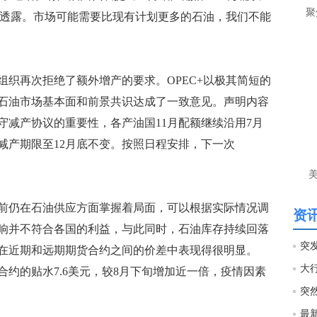
让
聚
体透露。市场可能需要比现有计划更多的石油，我们不能
htt
匿
再次拒绝了额外增产的要求。OPEC+以极其简短的
么
石油市场基本面和前景共识达成了一致意见。声明内容
徐
守减产协议的重要性，各产油国11月配额继续沿用7月
万
时
减产期限至12月底不变。按照日程安排，下一次
经号
匿
PEC目前仍在石油供应方面掌握着局面，可以根据实际情况调
徐
资讯
响并不符合各国的利益，与此同时，石油库存持续回落
htt
在近期和远期期货合约之间的价差中表现得很明显。
大行
2月合约的贴水7.6美元，较8月下旬增加近一倍，疫情因素
匿
徐