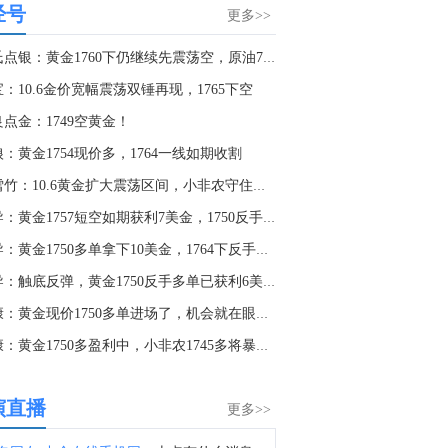
经号
伯克希尔哈撒韦A(BRK.A.N)：2026年第二季度末现金储备降至3655.1亿美元。
更多>>
2:31
郑氏点银：黄金1760下仍继续先震荡空，原油78.2逢低多
伯克希尔哈撒韦(BRK.A.N)2025年全年末持有的固定收益证券投资公允价值达170.34亿美元，其中，对美债、外国债券、企业债券的投资公允价值分别为30.02亿美元，126.68亿美元，13.64亿美元。
：10.6金价宽幅震荡双锤再现，1765下空
5:52
点金：1749空黄金！
伯克希尔哈撒韦A(BRK.A.N)：截至2026年6月30日，保险浮存金约为1775亿美元。
：黄金1754现价多，1764一线如期收割
5:45
张雪竹：10.6黄金扩大震荡区间，小非农守住低点等加速上行
伯克希尔哈撒韦A(BRK.A.N)：截至2026年6月30日，流通在外的A类等值股份为1,431,693股。
王导：黄金1757短空如期获利7美金，1750反手多！
5:28
王导：黄金1750多单拿下10美金，1764下反手空！
伯克希尔哈撒韦B(BRK.B.N)2026年Q2 EPS为11.91美元。
王导：触底反弹，黄金1750反手多单已获利6美金！
5:08
杜康：黄金现价1750多单进场了，机会就在眼前！
伯克希尔哈撒韦A(BRK.A.N)2026年Q2 EPS为17868美元。
杜康：黄金1750多盈利中，小非农1745多将暴涨30美金！
4:45
伯克希尔哈撒韦A(BRK.A.N)：2026年投资收益包括第二季度收益109亿美元。
演直播
更多>>
2:39