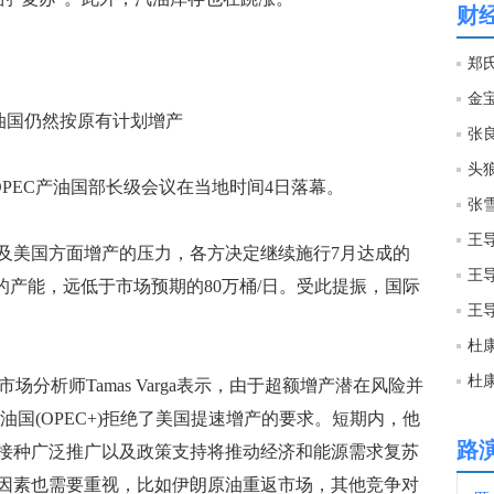
财
20:1
金宝
20:0
油国仍然按原有计划增产
张良
头狼
PEC产油国部长级会议在当地时间4日落幕。
20:0
美国方面增产的压力，各方决定继续施行7月达成的
20:0
/日的产能，远低于市场预期的80万桶/日。受此提振，国际
20:0
高级市场分析师Tamas Varga表示，由于超额增产潜在风险并
20:0
产油国(OPEC+)拒绝了美国提速增产的要求。短期内，他
路
接种广泛推广以及政策支持将推动经济和能源需求复苏
20:0
因素也需要重视，比如伊朗原油重返市场，其他竞争对