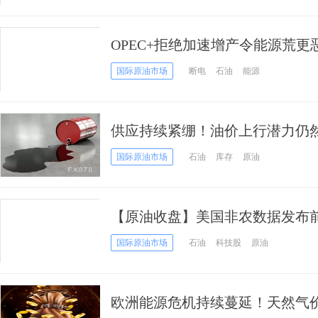
OPEC+拒绝加速增产令能源荒更
美元
国际原油市场
断电
石油
能源
供应持续紧绷！油价上行潜力仍
国际原油市场
石油
库存
原油
【原油收盘】美国非农数据发布前
弹 欧佩克+坚持产出计划 油价触
国际原油市场
石油
科技股
原油
欧洲能源危机持续蔓延！天然气