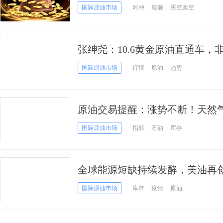
史新高 英国能源供应商接连倒闭
国际原油市场
对冲
能源
买空卖空
张绅尧：10.6黄金原油直通车
青云直上
国际原油市场
行情
原油
趋势
原油交易提醒：涨势不断！天然
新高，多头士气如虹
国际原油市场
指标
石油
库存
全球能源短缺持续发酵，美油再创
国际原油市场
库存
疫情
原油