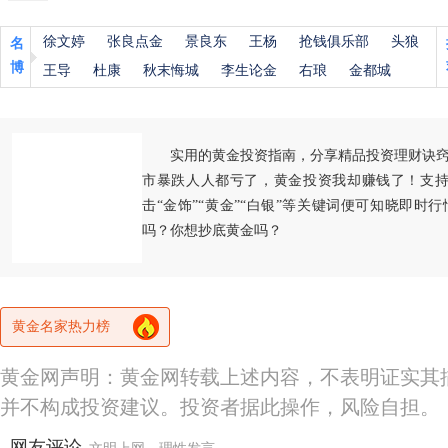
徐文婷
张良点金
景良东
王杨
抢钱俱乐部
头狼
名
博
王导
杜康
秋末悔城
李生论金
右琅
金都城
实用的黄金投资指南，分享精品投资理财诀
市暴跌人人都亏了，黄金投资我却赚钱了！支持
击“金饰”“黄金”“白银”等关键词便可知晓即时
吗？你想抄底黄金吗？
黄金名家热力榜
黄金网声明：黄金网转载上述内容，不表明证实其
并不构成投资建议。投资者据此操作，风险自担。
网友评论