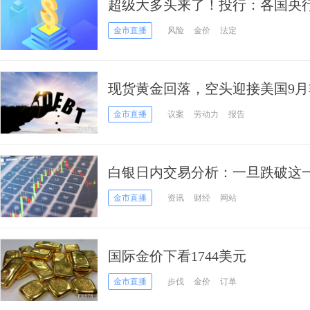
超级大多头来了！投行：各国央
币政策 金价将飙升至5500美元
金市直播
风险
金价
法定
现货黄金回落，空头迎接美国9
金市直播
议案
劳动力
报告
白银日内交易分析：一旦跌破这一
3%
金市直播
资讯
财经
网站
国际金价下看1744美元
金市直播
步伐
金价
订单