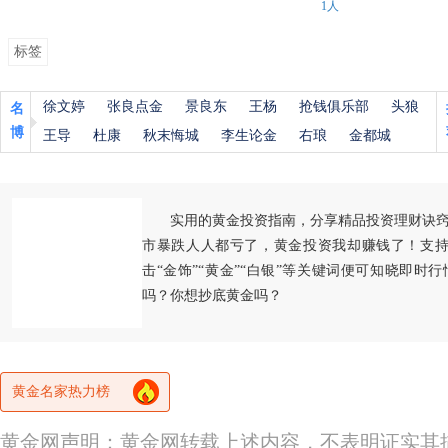
1人
标签
徐文婷
张良点金
景良东
王杨
抢钱俱乐部
头狼
名
博
王导
杜康
秋末悔城
李生论金
右琅
金都城
实用的黄金投资指南，分享精品投资理财诀
市暴跌人人都亏了，黄金投资我却赚钱了！支持
击“金饰”“黄金”“白银”等关键词便可知晓即时
吗？你想抄底黄金吗？
黄金名家热力榜
黄金网声明：黄金网转载上述内容，不表明证实其