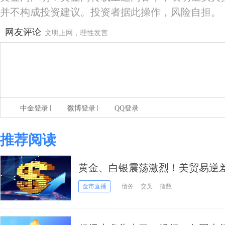
并不构成投资建议。投资者据此操作，风险自担。
网友评论
文明上网，理性发言
|
|
中金登录
微博登录
QQ登录
推荐阅读
黄金、白银震荡激烈！美贸易逆差
债涨跌分歧 工业需求驱动银价撑
金市直播
债务
交叉
指数