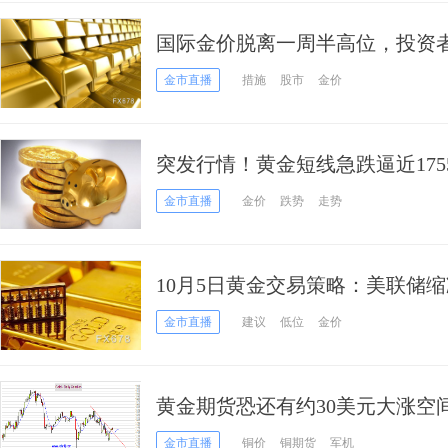
国际金价脱离一周半高位，投资
金市直播
措施
股市
金价
突发行情！黄金短线急跌逼近175
若失守该位 金价恐再跌20美元
金市直播
金价
跌势
走势
10月5日黄金交易策略：美联储
验
金市直播
建议
低位
金价
黄金期货恐还有约30美元大涨空
原油和铜最新技术前景分析
金市直播
铜价
铜期货
军机