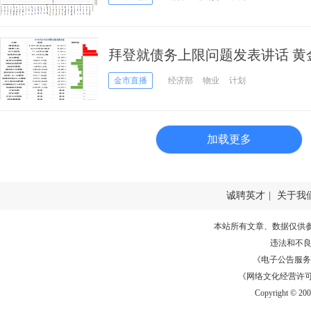
拜登就债务上限问题发表讲话 黄金
小幅反弹！
金市直播
经济部
物业
计划
加载更多
诚聘英才
|
关于我
本站所有文章、数据仅供
违法和不
《电子公告服务许可证
《网络文化经营许可证》
Copyright © 20