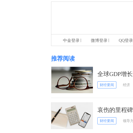
|
|
中金登录
微博登录
QQ登录
推荐阅读
全球GDP增
水平 但呼吁
财经要闻
经济
哀伤的里程碑
新一波感染造
财经要闻
领导