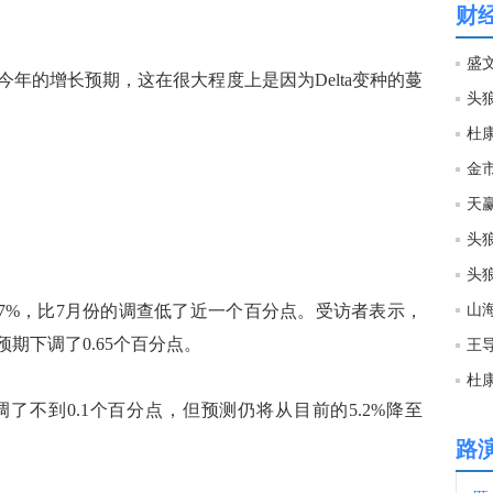
财
18:3
的增长预期，这在很大程度上是因为Delta变种的蔓
18:3
杜
金市
18:3
天
18:3
.7%，比7月份的调查低了近一个百分点。受访者表示，
18:3
预期下调了0.65个百分点。
18:3
到0.1个百分点，但预测仍将从目前的5.2%降至
路
18:3