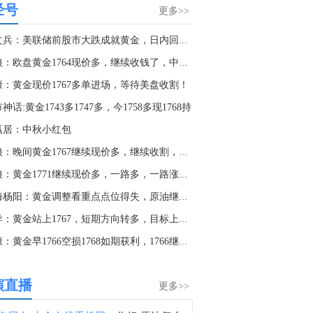
经号
土耳其官员：该协议并不针对任何特定国家，欢迎其他地区国家参与。
更多>>
7:25
盛文兵：美联储前股市大跌成就黄金，日内回回撤继续短多
土耳其官员：土耳其、巴基斯坦和沙特阿拉伯的协议纯粹是防御性质，仅承诺在防御方面相互支持。
头狼：欧盘黄金1764现价多，继续收钱了，中秋之夜准备好了？
7:08
康：黄金现价1767多单进场，等待美盘收割！
据国际文传电讯社：俄罗斯国防部表示，在乌克兰敖德萨附近及乔尔诺莫尔斯克击沉三艘船只。
神话:黄金1743多1747多，今1758多现1768持
7:02
赢居：中秋小红包
金十数据8月7日讯，拉卡拉公告，2026年上半年营业收入32.57亿元，同比增长22.86%。归属于上市公司股东的净利润6.69亿元，同比增长191.67%。归属于上市公司股东的扣除非经常性损益的净利润2.19亿元，同比增长50.28%。公司利润分配预案为：以10.87亿股为基数，向全体股东每10股派发现金红利2元(含税)，不以公积金转增股本。
头狼：晚间黄金1767继续现价多，继续收割，直接三连胜
6:41
头狼：黄金1771继续现价多，一路多，一路涨，四连胜
金十数据8月7日讯，广东省国资委召开省属企业上半年经济形势分析会议。会议指出，截至6月末，省国资委监管企业资产总额2.99万亿元，同比增长6.2%，1—6月累计实现营业收入3726.48亿元，实现利润总额253.03亿元，分别同比增长7%和11.8%，上半年经济运行总体平稳、向上向好。会议强调，要着力抓好国有经济布局优化和结构调整，科学制定“十五五”规划，推动交通、能源、水务、建筑、矿产等基础领域提质升级，加快布局人工智能、先进生物制造、新一代信息技术、海洋牧场、低空经济、新型储能等前沿赛道，加快培育产业龙头与创新主体。（广东国资）
山海杨阳：黄金调整看重点点位得失，原油继续看震荡！
6:20
王导：黄金站上1767，短期方向转多，目标上涨1782！
印度证券交易委员会：已停止对合规实体的年度检查。
杜康：黄金早1766空损1768如期获利，1766继续空！
5:42
市场消息：俄罗斯野莓公司表示，尽管成为乌克兰无人机袭击的目标，仍将开设新的“合作伙伴枢纽”用于货物仓储。
演直播
更多>>
4:28