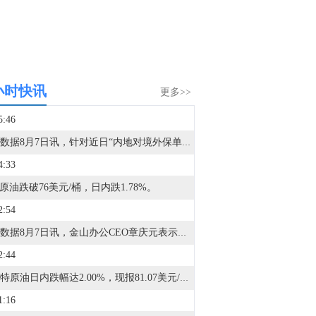
小时快讯
更多>>
5:46
金十数据8月7日讯，针对近日“内地对境外保单收益征收20%个人所得税”的传闻，香港立法会保险界议员陈沛良回复表示，有关讨论主要与税务“共同申报准则”（CRS）及个人境外收入申报安排有关，截至目前尚未收到有关部门发布的正式政策文件或执行细节，相关信息均来自新闻报道。陈沛良指出，中国居民就境外投资收益依法申报及缴税的要求一直存在，覆盖所有境外投资收益，并非专门针对保险产品。近期由于内地部分区域开始实际执行相关准则，才引发市场热议。他同时提到香港保单的收益空间：目前香港储蓄型保险收益水平约6%至6.5%，内地同类产品约3%，即使扣除税付，香港保单仍有接近两个百分点的净收益优势，相信不会大幅削减内地访客来港投保的意愿。他认为香港保险产品设计灵活、可多元货币配置，在财富传承与规划上仍具竞争力。陈沛良还表示，暂无需在立法会就此提出质询。（一财）
4:33
I原油跌破76美元/桶，日内跌1.78%。
2:54
金十数据8月7日讯，金山办公CEO章庆元表示，未来大模型会慢慢平权，可能会变成像基础云服务，随时可以获得，没有无法替代的壁垒；当大模型趋同，办公软件真正的护城河是上下文，谁的上下文最厚、最懂用户，谁就能在AI时代活下来。这不是技术问题，是积累问题。
2:44
布伦特原油日内跌幅达2.00%，现报81.07美元/桶。
1:16