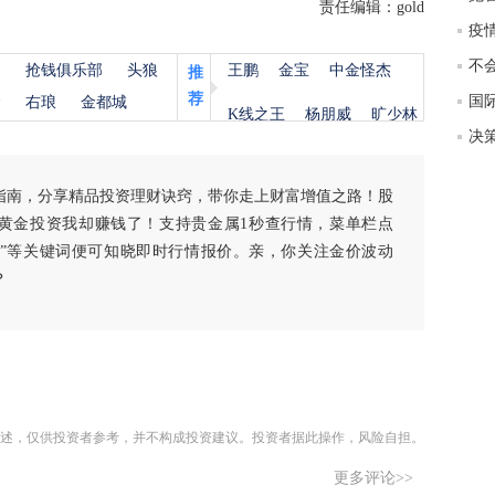
责任编辑：gold
杨
抢钱俱乐部
头狼
王鹏
金宝
中金怪杰
推
荐
国际
金
右琅
金都城
K线之王
杨朋威
旷少林
指南，分享精品投资理财诀窍，带你走上财富增值之路！股
黄金投资我却赚钱了！支持贵金属1秒查行情，菜单栏点
白银”等关键词便可知晓即时行情报价。亲，你关注金价波动
？
述，仅供投资者参考，并不构成投资建议。投资者据此操作，风险自担。
更多评论>>