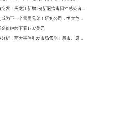
疫情突发！黑龙江新增1例新冠病毒阳性感染者 活...
不会成为下一个雷曼兄弟！研究公司：恒大危机更...
金价继续下看1737美元
决策分析：两大事件引发市场雪崩！股市、原油、...