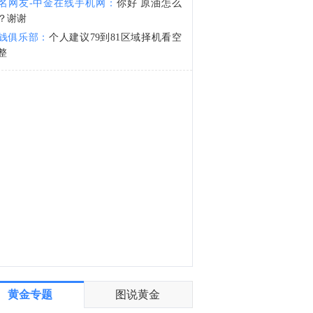
名网友-中金在线手机网：
你好 原油怎么
巴基斯坦外交部：防务协议规定，对三国中任何一国的武装袭击均应视为对所有三国的袭击。
？谢谢
3:54
钱俱乐部：
个人建议79到81区域择机看空
巴基斯坦外交部：防务协议旨在促进本地区及更广泛区域的和平、安全与稳定，以实现安全、繁荣的未来。
整
黄金专题
图说黄金