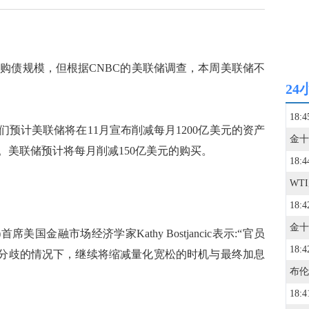
减购债规模，但根据CNBC的美联储调查，本周美联储不
24
18:4
预计美联储将在11月宣布削减每月1200亿美元的资产
。美联储预计将每月削减150亿美元的购买。
18:4
WT
18:4
)首席美国金融市场经济学家Kathy Bostjancic表示:“官员
18:4
见分歧的情况下，继续将缩减量化宽松的时机与最终加息
18:4