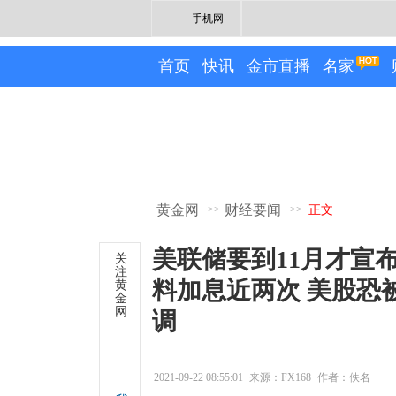
手机网
首页
快讯
金市直播
名家
黄金网
财经要闻
>>
>>
正文
美联储要到11月才宣
关
注
料加息近两次 美股恐
黄
金
网
调
2021-09-22 08:55:01
来源：FX168
作者：佚名