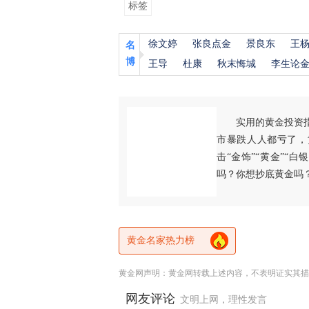
标签
徐文婷
张良点金
景良东
王
名
博
王导
杜康
秋末悔城
李生论
实用的黄金投资
市暴跌人人都亏了，
击“金饰”“黄金”“
吗？你想抄底黄金吗
黄金名家热力榜
黄金网声明：黄金网转载上述内容，不表明证实其描
网友评论
文明上网，理性发言