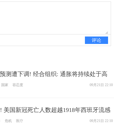
评论
长预测遭下调! 经合组织: 通胀将持续处于高
央行在经济明确复苏前持续提供支持
国家
容忍度
09月21日 22:10
! 美国新冠死亡人数超越1918年西班牙流感
成每日近2000死
力
危机
医疗
09月21日 22:10