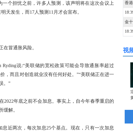
一个担忧之前，许多人预测，该声明将在这次会议上
明天发生，而17人预测11月才会宣布。
18:3
18:3
正在冒通胀风险。
视
18:3
Ryding说:“美联储的宽松政策可能会导致通胀率超过
18:3
代价，而且对创造就业没有任何好处。”“美联储正在进一
误。”
18:3
宗
022年底之前不会加息。事实上，自今年春季重启的
18:3
所缓解。
18:3
息近两次，每次加息25个基点。现在，只有一次加息