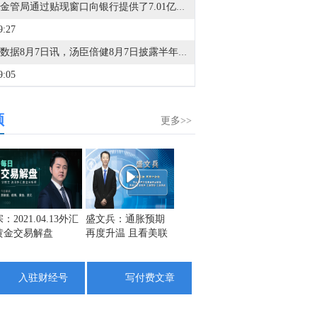
香港金管局通过贴现窗口向银行提供了7.01亿港元的流动性。
9:27
金十数据8月7日讯，汤臣倍健8月7日披露半年报，公司上半年实现营业收入36.71亿元，同比增长3.94%；归属于上市公司股东的净利润6.03亿元，同比下降18.11%；基本每股收益0.36元/股。报告期内，公司业绩主要受到期间费用支付增加、对外投资及购买理财产品增加以及偿还到期贴现票据减少的影响。
9:05
市场消息：欧盟对5名支持俄罗斯军工产业的人员实施制裁。
频
8:26
更多>>
土耳其官员：该协定不会废除或取代任何双边、多边协议。
8:21
金十数据8月7日讯，沃格光电公告，公司控股股东、实际控制人易伟华及持股5%以上股东辉睿1号私募投资基金的管理人深圳中锦程资产管理有限公司收到证监会江西监管局出具的《行政处罚事先告知书》。因在股份协议转让中未如实披露转让总价款及支付方式，导致相关公告存在虚假记载，证监会拟对易伟华给予警告并罚款150万元，对深圳中锦程资产管理有限公司给予警告并罚款100万元。上述事项与公司经营无关，不会对生产经营产生重大影响。
8:08
：2021.04.13外汇
盛文兵：通胀预期
栾雪：4月13日黄金
金市黑
黄金交易解盘
再度升温 且看美联
外汇上证解盘
1742
西班牙政府：如果意大利在8月9日前未取消针对来自西班牙旅客的边境管控措施，西班牙将采取相应反制措施。
储如何应对
1725
7:54
1708
入驻财经号
写付费文章
金十数据8月7日讯，天康生物公告，2026年7月销售生猪39.61万头，环比下降0.88%，同比增长27.45%；销售收入3.93亿元，环比增长3.42%，同比下降12.47%；商品猪销售均价9.68元/公斤，环比增长10.00%。2026年1-7月累计销售生猪224.44万头，同比增长13.62%；累计销售收入24.45亿元，同比下降14.84%。自2026年6月起公司将羌都畜牧纳入合并报表范围，上年同期基数含羌都畜牧数据。
7:35