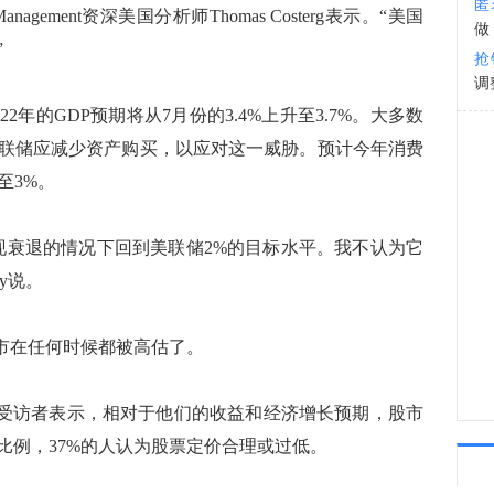
匿
anagement资深美国分析师Thomas Costerg表示。“美国
做
18:3
”
抢
调
的GDP预期将从7月份的3.4%上升至3.7%。大多数
联储应减少资产购买，以应对这一威胁。预计今年消费
至3%。
衰退的情况下回到美联储2%的目标水平。我不认为它
Fry说。
市在任何时候都被高估了。
受访者表示，相对于他们的收益和经济增长预期，股市
比例，37%的人认为股票定价合理或过低。