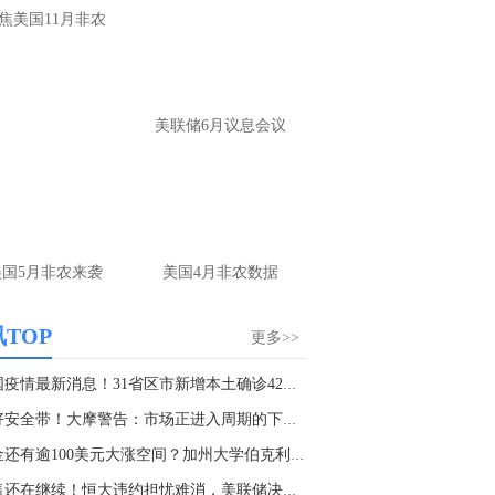
焦美国11月非农
美联储6月议息会议
美国5月非农来袭
美国4月非农数据
TOP
更多>>
中国疫情最新消息！31省区市新增本土确诊42例，...
系好安全带！大摩警告：市场正进入周期的下一阶...
黄金还有逾100美元大涨空间？加州大学伯克利分...
抛售还在继续！恒大违约担忧难消，美联储决议迫...