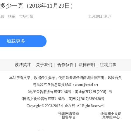
少一克（2018年11月29日）
消息
联系
市场行情
11月29日 19:37
加载更多
诚聘英才
|
关于我们
|
合作伙伴
|
法律声明
|
征稿启事
本站所有文章、数据仅供参考，使用前务请仔细阅读
法律声明
，风险自负
违法和不良信息举报邮箱：
zixun@cnfol.net
《电子公告服务许可证》编号：闽通信互联网 [2008]1 号
《网络文化经营许可证》编号：闽网文[2017]6399130号
Copyright © 2003-2017 中金在线. All Right Reserved.
福州网络警察
违法和不良信
报警平台
息举报中心