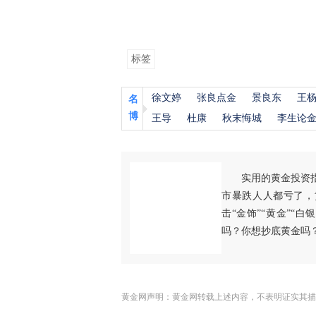
标签
徐文婷
张良点金
景良东
王
名
博
王导
杜康
秋末悔城
李生论
实用的黄金投资
市暴跌人人都亏了，
击“金饰”“黄金”“
吗？你想抄底黄金吗
黄金网声明：黄金网转载上述内容，不表明证实其描