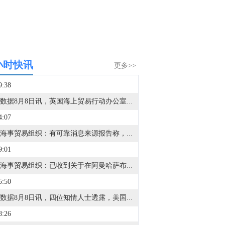
小时快讯
更多>>
9:38
金十数据8月8日讯，英国海上贸易行动办公室（UKMTO）当地时间8日收到报告称，阿曼海塞卜以东18海里处发生一起突发事件。经核实的消息来源报告称，一艘船只遭“不明投射物”击中并引发火灾，目前火势已被扑灭。消息称船员均安全。有关部门正在对事件展开调查。英国海上贸易行动办公室建议过往船只谨慎航行。
4:07
英国海事贸易组织：有可靠消息来源报告称，一艘船只遭到不明飞行物袭击导致火灾，现已被扑灭。船员已报告安全，无环境影响。
9:01
英国海事贸易组织：已收到关于在阿曼哈萨布东18海里发生事件的报告。
5:50
金十数据8月8日讯，四位知情人士透露，美国众议院民主党人正在为可能重新掌权做准备，他们正在制定一项广泛的调查策略，目标是瞄准特朗普周围的企业和金融机构，而不是立即试图弹劾他。消息人士称，众议院资深民主党人和委员会助手已讨论过通过听证会、传票和文件索取要求，从与特朗普政治和商业圈子相关的实体获取记录。他们认为，调查私营公司和外部金融参与者，将比直接对抗可能会抵制监督的白宫更有成效。参与规划的民主党人设想在11月中期选举后，利用众议院的调查权来审查政府的决策过程，并调查特朗普是否利用职权为自己、盟友或捐助者谋利。
8:26