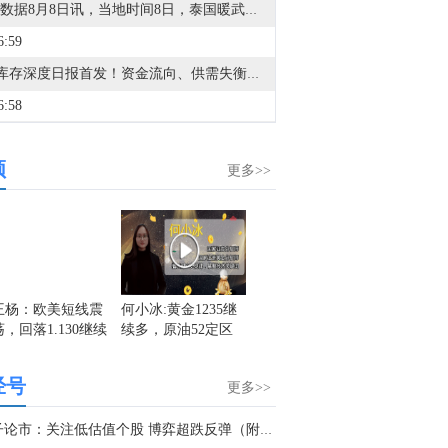
金十数据8月8日讯，当地时间8日，泰国暖武里府校园枪击案事发学校在社交媒体发文，悼念一名在枪击事件中中枪身亡的该校女学生。根据统计，暖武里府校园枪击案死亡人数升至9人。当地时间7日上午，泰国首都曼谷以北的暖武里府一所中学发生枪击事件。据泰国警方消息，这名枪手先是在家枪杀了自己的祖父母，之后到校园行凶。警方称枪手饮弹自尽前开了26枪，随身的包里还有更多子弹。（央视新闻）
6:59
VIP库存深度日报首发！资金流向、供需失衡一眼看透，VIP限时95折，解锁40+项权益>>
6:58
查看今日快讯信息
频
6:52
更多>>
金十数据8月8日讯，8月8日18时，水利部和中国气象局联合对浙江省23个连片县（市、区）发布红色山洪灾害气象预警，根据《水利部水旱灾害防御应急响应工作规程》，水利部于8月8日20时将针对浙江省洪水防御Ⅳ级应急响应提升至Ⅲ级，督促指导地方水利部门密切监视雨情水情发展变化，强化监测预报预警，滚动会商分析研判，夯实人员转移避险“谁组织、转移谁、何时转、转何处、不擅返”五个关键环节责任和措施，聚焦涉水旅游景区、养老机构、休闲度假场所、农家乐、施工营地、易受洪水冲击的交通道路等关键区域，落实人员转移避险方案，全力确保人民群众生命安全。目前，水利部派出的工作组正在浙江省台风暴雨洪水防御一线协助指导。（央视新闻）
4:16
金十数据8月8日讯，8月8日，苹果官网显示，Apple智能可配合阿里巴巴千问模型工作。阿里千问将作为AI能力集成至Apple智能，为iOS、iPadOS、macOS和visionOS的中国用户带来智能体验。用户无需在应用间切换，即可在Apple设备上直接体验千问的文本与图像理解、内容生成等能力。同日，网信办发布7款提供手机端侧生成式人工智能服务备案信息，其中包括苹果智能、华为小艺大模型、OPPOAndesGPT大模型等。（21财经）
2:26
王杨：欧美短线震
何小冰:黄金1235继
盛文兵：市场进入
白洪志
荡，回落1.130继续
续多，原油52定区
非农数据期，美元
跌，黄
据沙特媒体哈达斯：也门军队表示，胡塞武装对马里布的密集居民区进行了炮击。
多！
间
高位震荡偏弱
离
9:05
经号
更多>>
伯克希尔哈撒韦A(BRK.A.N)：自第三季度（7月1日）起至7月29日，已动用超过33亿美元回购公司股票。
4:46
强子论市：关注低估值个股 博弈超跌反弹（附个股）！