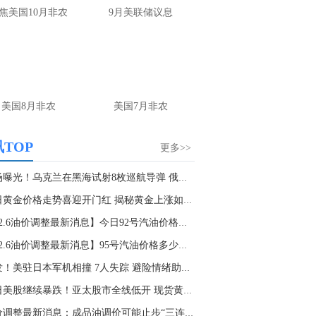
伯克希尔哈撒韦B(BRK.B.N)2026年Q2 EPS为11.91美元。
焦美国10月非农
9月美联储议息
5:08
伯克希尔哈撒韦A(BRK.A.N)2026年Q2 EPS为17868美元。
美国8月非农
美国7月非农
TOP
更多>>
现场曝光！乌克兰在黑海试射8枚巡航导弹 俄军升...
今日黄金价格走势喜迎开门红 揭秘黄金上涨如此...
【12.6油价调整最新消息】今日92号汽油价格多少...
【12.6油价调整最新消息】95号汽油价格多少钱一...
突发！美驻日本军机相撞 7人失踪 避险情绪助推...
今日美股继续暴跌！亚太股市全线低开 现货黄金...
油价调整最新消息：成品油调价可能止步“三连跌...