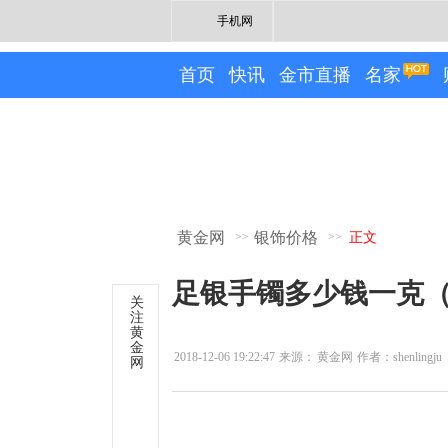
手机网
首页
快讯
金市直播
名家
黄金网
银饰价格
>>
>>
正文
足银手镯多少钱一克（20
关
注
黄
金
2018-12-06 19:22:47
来源：
黄金网
作者：shenlingju
网