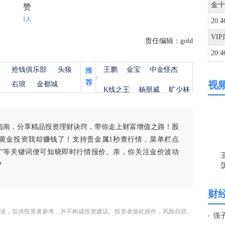
赞
1人
20:4
责任编辑：gold
20:4
欢迎
杨
抢钱俱乐部
头狼
王鹏
金宝
中金怪杰
推
荐
视
金
右琅
金都城
20:4
K线之王
杨朋威
旷少林
20:4
指南，分享精品投资理财诀窍，带你走上财富增值之路！股
黄金投资我却赚钱了！支持贵金属1秒查行情，菜单栏点
20:3
白银”等关键词便可知晓即时行情报价。亲，你关注金价波动
？
20:2
财
述，仅供投资者参考，并不构成投资建议。投资者据此操作，风险自担。
20:2