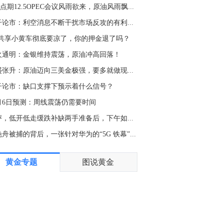
金十数据8月8日讯，伯克希尔哈撒韦A(BRK.A.N)表示，于今年第一季度重启了股票回购，这是一年多来的首次。今年早些时候，该公司首席执行官格雷格·阿贝尔（Greg Abel）表示，伯克希尔之所以重启回购，是因为高管们认为这些股票的“内在价值”超过了其市场价格。截至周五收盘，伯克希尔股价今年累计上涨3.8%。
老K点期12.5OPEC会议风雨欲来，原油风雨飘摇如期空
2:18
强子论市：利空消息不断干扰市场反攻的有利时机在哪
金十数据8月8日讯，伯克希尔哈撒韦A(BRK.A.N)2026年Q2营收129.83亿美元，上年同期为925.15亿美元；Q2归属于股东的净利润256.67亿美元，上年同期123.70亿美元。此外，现金储备降至3647亿美元，较第一季度的3970亿美元有所下降。截至6月30日，其持有的固定收益证券投资公允价值达170.34亿美元，其中，对美债、外国债券、企业债券的投资公允价值分别为30.02亿美元，126.68亿美元，13.64亿美元。公司66%的股权投资总公允价值集中在美国运通、苹果、美国银行、Alphabet和可口可乐。
fo共享小黄车彻底要凉了，你的押金退了吗？
5:57
火通明：金银维持震荡，原油冲高回落！
伯克希尔哈撒韦A(BRK.A.N)：截至6月30日，66%的股权投资总公允价值集中在美国运通、苹果、美国银行、Alphabet和可口可乐。
高盛张升：原油迈向三美金极强，要多就做现价多！
4:15
子论市：缺口支撑下预示着什么信号？
伯克希尔哈撒韦A(BRK.A.N)：2026年第二季度末现金储备降至3655.1亿美元。
2月6日预测：周线震荡仍需要时间
2:31
午评，低开低走缓跌补缺两手准备后，下午如何操作
伯克希尔哈撒韦(BRK.A.N)2025年全年末持有的固定收益证券投资公允价值达170.34亿美元，其中，对美债、外国债券、企业债券的投资公允价值分别为30.02亿美元，126.68亿美元，13.64亿美元。
孟晚舟被捕的背后，一张针对华为的“5G 铁幕”正在降临
5:52
黄金专题
图说黄金
伯克希尔哈撒韦A(BRK.A.N)：截至2026年6月30日，保险浮存金约为1775亿美元。
5:45
伯克希尔哈撒韦A(BRK.A.N)：截至2026年6月30日，流通在外的A类等值股份为1,431,693股。
5:28