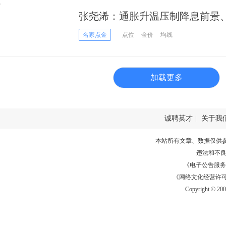
张尧浠：通胀升温压制降息前景
期
名家点金
点位
金价
均线
加载更多
诚聘英才
|
关于我
本站所有文章、数据仅供
违法和不
《电子公告服务许可证
《网络文化经营许可证》
Copyright © 20