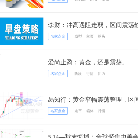
李财：冲高遇阻走弱，区间震荡
名家点金
成型
主页
拐头
爱尚止盈：黄金，还是震荡。
名家点金
阶段
行情
阻力
易知行：黄金窄幅震荡整理，区
名家点金
走平
箱体
行情
5.14—秋末悔城：全球聚焦中