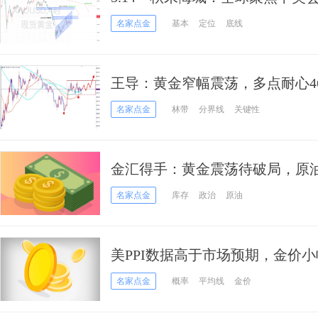
号！
名家点金
基本
定位
底线
王导：黄金窄幅震荡，多点耐心46
名家点金
林带
分界线
关键性
金汇得手：黄金震荡待破局，
名家点金
库存
政治
原油
美PPI数据高于市场预期，金价
名家点金
概率
平均线
金价