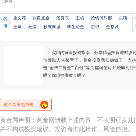
标签
徐文婷
张良点金
景良东
王杨
抢钱俱乐部
头狼
名
博
王导
杜康
秋末悔城
李生论金
右琅
金都城
实用的黄金投资指南，分享精品投资理财诀
市暴跌人人都亏了，黄金投资我却赚钱了！支持
击“金饰”“黄金”“白银”等关键词便可知晓即时
吗？你想抄底黄金吗？
黄金名家热力榜
黄金网声明：黄金网转载上述内容，不表明证实其
并不构成投资建议。投资者据此操作，风险自担。