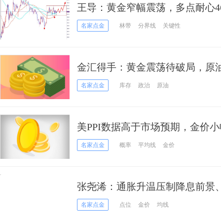
王导：黄金窄幅震荡，多点耐心46
名家点金
林带
分界线
关键性
金汇得手：黄金震荡待破局，
名家点金
库存
政治
原油
美PPI数据高于市场预期，金价
名家点金
概率
平均线
金价
张尧浠：通胀升温压制降息前景
期
名家点金
点位
金价
均线