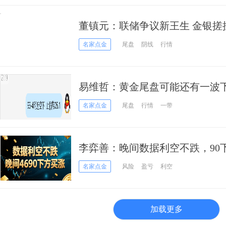
董镇元：联储争议新王生 金银搓
名家点金
尾盘
阴线
行情
易维哲：黄金尾盘可能还有一波
名家点金
尾盘
行情
一带
李弈善：晚间数据利空不跌，90
名家点金
风险
盈亏
利空
加载更多