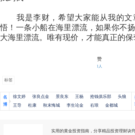
我是李财，希望大家能从我的文
悟！一条小船在海里漂流，如果你不
大海里漂流。唯有现价，才能真正的保
赞
1人
标签
徐文婷
张良点金
景良东
王杨
抢钱俱乐部
头狼
名
博
王导
杜康
秋末悔城
李生论金
右琅
金都城
实用的黄金投资指南，分享精品投资理财诀