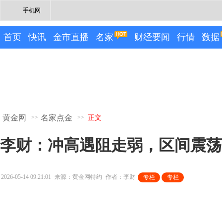
手机网
首页
快讯
金市直播
名家
财经要闻
行情
数据
黄金网
名家点金
>>
>>
正文
李财：冲高遇阻走弱，区间震荡
2026-05-14 09:21:01
来源：黄金网特约
作者：李财
专栏
专栏