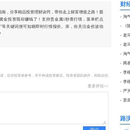
财
指南，分享精品投资理财诀窍，带你走上财富增值之路！股
22:4
淘
黄金投资我却赚钱了！支持贵金属1秒查行情，菜单栏点
《陈
白银”等关键词便可知晓即时行情报价。亲，你关注金价波动
22:4
？
22:4
两
22:4
述，仅供投资者参考，并不构成投资建议。投资者据此操作，风险自担。
更多评论>>
22:2
严
景
22:1
路
21:5
评论