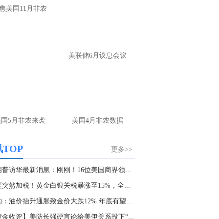
大家第一时间获取最新策略和实时指
焦美国11月非农
导， 关注老师财经号主页：
p://mp.cnfol.com/user/58676
名网友-中金在线手机网：
黄金多，看到什
美联储6月议息会议
位置呢？
文婷：
冲破75，看85-4400附近，行情瞬息
变，盘中机会转瞬即逝。 为了让大家第一
间获取最新策略和实时指导， 关注老师财
主页：http://mp.cnfol.com/user/58676
美国5月非农来袭
美国4月非农数据
名网友-中金在线手机网：
能回撤到30
文婷：
先看破了40会到30，最新策略和实
TOP
更多>>
时指导， 关注老师财经号主页：
p://mp.cnfol.com/user/58676
特朗普访华最新消息：刚刚！16位美国商界领袖随...
印度突然加税！黄金白银关税暴涨至15%，全球贵...
名网友-中金在线手机网：
止损多少 老师
机构：油价抬升通胀致金价大跌12% 年底有望冲五...
文婷：
7美金
【黄金收评】美防长强硬言论给美伊关系投下“震...