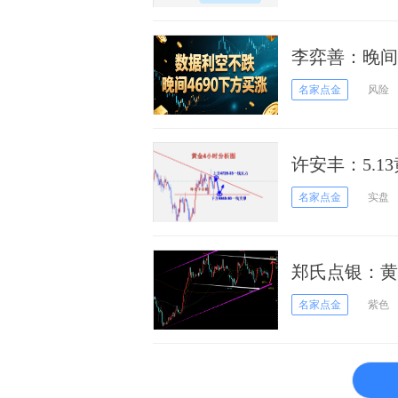
李弈善：晚间
名家点金
风险
许安丰：5.
握？
名家点金
实盘
郑氏点银：黄
稳
名家点金
紫色