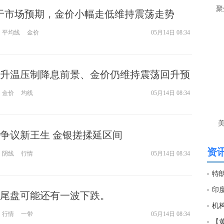
让
聚
高于市场预期，金价小幅走低维持震荡走势
htt
平均线
金价
05月14日 08:34
匿
么
升温压制降息前景、金价仍维持震荡回升预
徐
万
金价
均线
05月14日 08:34
时
经号
争议新王生 金银搓揉延区间
匿
徐
资讯
阴线
行情
05月14日 08:34
htt
匿
尾盘可能还有一波下跌。
徐
行情
一带
05月14日 08:34