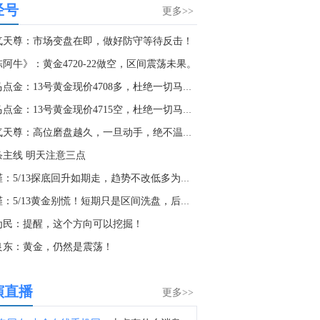
经号
美国副总统万斯：美国正在努力建立一条安全通行的航线，让船只能够安全通过霍尔木兹海峡。
更多>>
9:16
气天尊：市场变盘在即，做好防守等待反击！
美国副总统万斯：已经大幅削弱了伊朗的非对称军事能力。
阿牛》：黄金4720-22做空，区间震荡未果。
5:10
老马点金：13号黄金现价4708多，杜绝一切马后炮！
也门武装部队发言人：对胡塞武装及其相关“民兵”展开了行动。
老马点金：13号黄金现价4715空，杜绝一切马后炮！
3:59
淘气天尊：高位磨盘越久，一旦动手，绝不温柔！
据福克斯新闻：美国副总统万斯表示，伊朗已通知美国，尽管政权内部人士发表了将对霍尔木兹海峡征收过境费的声明，但伊朗不会征收此类费用。
条主线 明天注意三点
2:30
李槿：5/13探底回升如期走，趋势不改低多为主！
据伊朗媒体：伊朗总统佩泽希齐扬表示，现在达成协议的最佳时机，因为伊朗是“强大而团结的，在战争中被视为胜利者”。
李槿：5/13黄金别慌！短期只是区间洗盘，后市仍会上行！
3:09
为民：提醒，这个方向可以挖掘！
金十数据8月8日讯，当地时间8月8日，罗马尼亚国防部发表声明称，针对当天上午在保加利亚境内、靠近罗马尼亚边境地区发生的爆炸事件，罗马尼亚雷达监视系统未发现任何飞行器穿越罗马尼亚领空进入保加利亚。罗马尼亚国防部说，目前正持续监测罗马尼亚边境附近局势，如出现相关重要信息，将及时发布进一步消息。保加利亚总理拉德夫8日说，一架无人机当天自罗马尼亚方向进入保加利亚领空并在该国境内爆炸，但未造成人员伤亡。（央视新闻）
良东：黄金，仍然是震荡！
5:10
利比亚瓦哈石油：扎库特-西德拉管道发生泄漏，维修后已恢复运营。
演直播
更多>>
9:12