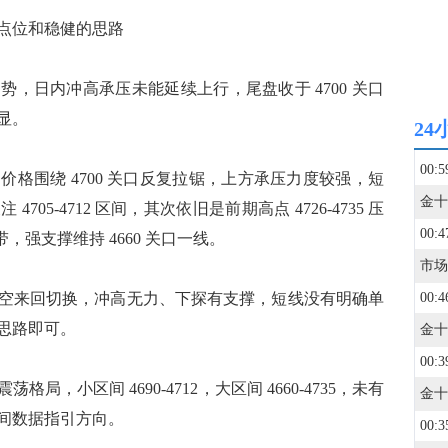
点位和稳健的思路
日内冲高承压未能延续上行，尾盘收于 4700 关口
显。
24
00:5
围绕 4700 关口反复拉锯，上方承压力度较强，短
5-4712 区间，其次依旧是前期高点 4726-4735 压
00:4
一带，强支撑维持 4660 关口一线。
来回切换，冲高无力、下探有支撑，短线没有明确单
00:4
思路即可。
00:3
小区间 4690-4712，大区间 4660-4735，未有
间数据指引方向。
00:3