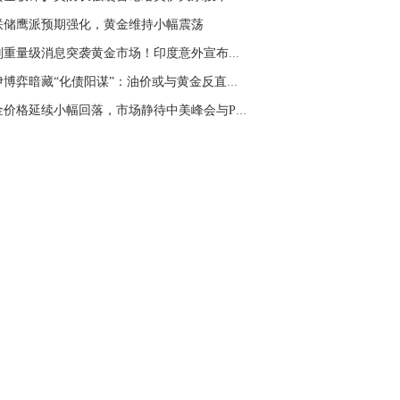
名网友-中金在线手机网：
二十美金的幅
联储鹰派预期强化，黄金维持小幅震荡
。70一50？。
一则重量级消息突袭黄金市场！印度意外宣布将黄...
文婷：
带上止损博弈，实时指导， 关注老
经号主页：http://mp.cnfol.com/user/58676
美伊博弈暗藏“化债阳谋”：油价或与黄金反直觉...
黄金价格延续小幅回落，市场静待中美峰会与PPI...
名网友-中金在线手机网：
老师好，金现在
样操作？
文婷：
70附近高空，50附近低多，最新策
和实时指导， 关注老师财经号主页：
p://mp.cnfol.com/user/58676