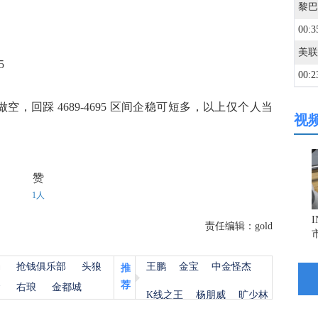
00:3
5
00:2
做空，回踩 4689-4695 区间企稳可短多，以上仅个人当
视
00:0
22:5
赞
1人
22:5
责任编辑：gold
22:5
杨
抢钱俱乐部
头狼
王鹏
金宝
中金怪杰
推
美国
荐
金
右琅
金都城
K线之王
杨朋威
旷少林
22:5