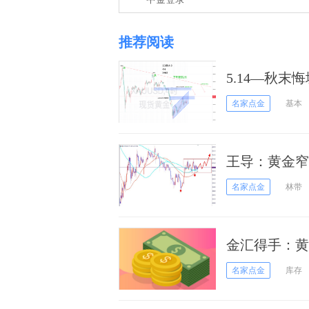
推荐阅读
5.14—秋
号！
名家点金
基本
王导：黄金窄
名家点金
林带
金汇得手：
名家点金
库存