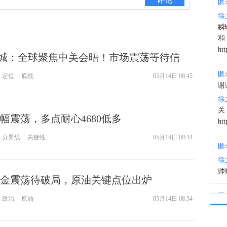
匿
徐
21:5
瞬
和
htt
末悔城：全球聚焦中美会晤！市场震荡等待信
匿
定位
底线
05月14日 08:45
谢
徐
幅震荡，多点耐心4680低多
htt
分界线
关键性
05月14日 08:34
匿
徐
师财
黄金震荡待破局，原油关键点位出炉
匿
政治
原油
05月14日 08:34
以
徐