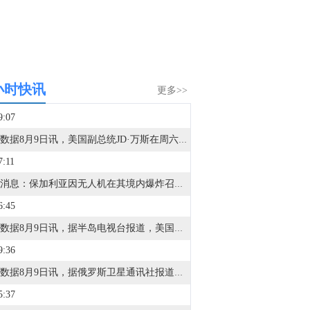
小时快讯
更多>>
9:07
金十数据8月9日讯，美国副总统JD·万斯在周六播出的福克斯新闻采访中表示，在伊朗问题上，“我们正处于博弈之中”。“我们正在运用全方位工具——外交、经济、军事手段——以确保为美国人民争取最佳结果，”他说。他表示，过去几天伊朗谈判已取得一些进展。美国期望海湾地区的石油和天然气输出量与冲突前持平，“而伊朗人已向我们表示，他们打算这样做，”他说。
7:11
市场消息：保加利亚因无人机在其境内爆炸召见乌克兰大使。
6:45
金十数据8月9日讯，据半岛电视台报道，美国国防部国防创新部门（DIU）首席副主管贾里德·康利表示，美国军方拥有足够弹药用于对伊朗的战争。此前有报道称，包括弹道导弹拦截器在内的关键防空武器库存因冲突而有所消耗。“我们有足够的弹药完成当前任务，”康利表示，“当前国防部拥有一切必要的资源来执行战争。”
9:36
金十数据8月9日讯，据俄罗斯卫星通讯社报道，美国问题专家德米特里·德罗布尼茨基认为，美国参议院通过的加强对俄制裁法案在实践中很可能不会执行，并将成为类似于《杰克逊-瓦尼克修正案》的“沉默法案”。美国国会参议院当地时间周五以压倒性优势通过了由已故参议员林赛·格雷厄姆参与起草的对俄制裁法案。该倡议规定对俄罗斯能源资源五大进口国征收100%的关税，并对所有从俄罗斯进口到美国的商品征收500%的关税。德罗布尼茨基表示：“参议院当前这项倡议很可能也会面临类似命运：它是出于政治宣传目的而通过的，最终将成为一项‘沉默法案’，不断附加各种例外条款，以避免让本已不稳定的美国经济遭受重创。”德罗布尼茨基表示，这项法案改变了制裁施压机制：不再直接针对俄罗斯生产商和贸易商实施限制，而是将压力转向俄罗斯能源产品的买家。
5:37