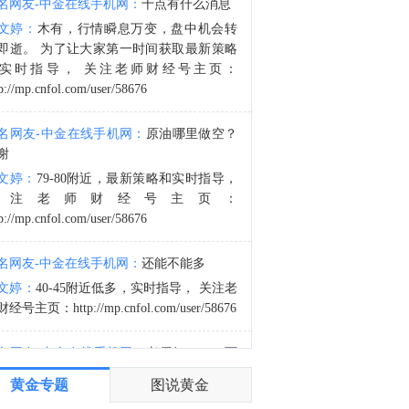
名网友-中金在线手机网：
十点有什么消息
据阿曼国家通讯社：阿曼方面表示，关于霍尔木兹海峡安排的持续谈判是积极的和具有建设性的。
文婷：
木有，行情瞬息万变，盘中机会转
8:46
即逝。 为了让大家第一时间获取最新策略
据阿曼国家通讯社：阿曼方面谴责（伊朗）在霍尔木兹海峡过境时对船只的反复攻击。
实时指导， 关注老师财经号主页：
p://mp.cnfol.com/user/58676
名网友-中金在线手机网：
原油哪里做空？
谢
文婷：
79-80附近，最新策略和实时指导，
关注老师财经号主页：
p://mp.cnfol.com/user/58676
名网友-中金在线手机网：
还能不能多
文婷：
40-45附近低多，实时指导， 关注老
经号主页：http://mp.cnfol.com/user/58676
名网友-中金在线手机网：
老师好，4345可
多吗？
黄金专题
图说黄金
文婷：
40-45附近多，带上止损博弈，为了