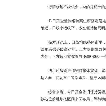
行情永远不缺机会，缺的是精准的
昨日黄金整体维持高位窄幅震荡走势，
附近，日线小幅收平，多空僵持格局明
技术形态上，日线均线整体走平，价格
线难有强势破高动能。上方短期阻力关注 470
力带；下方短期支撑看向 4689-4695 
四小时级别行情维持箱体震荡，多空
边方向，切勿盲目追涨杀跌，坚守区间
综合来看，今日黄金依旧保持宽幅震荡格局，
效破位前继续按区间来回布局，等待晚