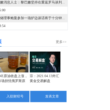
黎巴嫩消息人士：黎巴嫩坚持在重返罗马谈判之前实现全面停火。黎巴嫩希望将本特杰贝尔和基亚姆纳入试验区。
5:00
美联储理事鲍曼参加一场炉边谈话将于十分钟后公布。
3:54
金十数据8月9日讯，特朗普政府正加大向佛罗里达州石油大亨、共和党捐助者哈里·萨金特三世施压，要求其剥离在委内瑞拉的资产。据知情人士透露，美国财政部于当地时间周五冻结了萨金特旗下参与委内瑞拉石油生产项目的离岸公司资产。同时，美国财政部已发放许可证，允许其清算在该公司的权益。萨金特曾在美委关系高度紧张的数年间，充当华盛顿与加拉加斯之间的关键秘密沟通渠道，在两边都积累了巨大的影响力。他曾频繁出入特朗普的海湖庄园和委内瑞拉总统府，定期与遭美军拘捕的前总统马杜罗及其他高官会面。他利用这一特殊渠道在美委之间传递信息，并协助在2025年促成了被扣美国公民的获释。与此同时，他还在大多数石油公司因政治风险和制裁而避开的委内瑞拉开拓交易。
频
6:51
更多>>
金十数据8月9日讯，受今年第13号台风“白海豚”影响，9日上海浦东机场和虹桥机场通行能力将出现下降，近六成进出港航班调减取消。两场计划取消进出港航班1384架次，其中，浦东机场取消871架次、虹桥机场取消航班513架次。请旅客及时向所乘航司了解查询航班最新动态，合理安排出行。（央视）
6:09
伊朗总统佩泽希齐扬：问题不能仅靠战争解决。致力于根据谅解备忘录的条款推进和平进程。
3:12
INE原油收盘上涨，
宗：2021.04.13外汇
盛文兵：通胀预期
栾雪：
市场担忧俄罗斯原
黄金交易解盘
再度升温 且看美联
外汇上
美国副总统万斯：伊朗已通知美国将允许最大流量的石油通过海峡，但我们不信任他们。
油出口受阻
储如何应对
2:28
入驻财经号
发表文章
副总统万斯：美国将继续对伊朗施加压力。
2:19