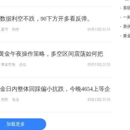
匿
美
度
数据利空不跌，90下方开多看反弹。
徐
师财
盈亏
利空
05月13日 21:51
匿
怎
13黄金午夜操作策略，多空区间震荡如何把
徐
略
黄金市场
点位
05月13日 21:51
htt
金日内整体回踩偏小抗跌，今晚4654上等企
利空
走法
05月13日 21:51
加载更多