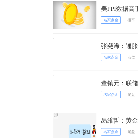
美PPI数据
名家点金
概率
张尧浠：通胀
期
名家点金
点位
董镇元：联储
名家点金
尾盘
易维哲：黄金
名家点金
尾盘