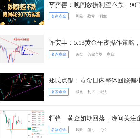
李弈善：晚间数据利空不跌，90
名家点金
风险
盈亏
利空
许安丰：5.13黄金午夜操作策
握？
名家点金
实盘
黄金市场
点位
郑氏点银：黄金日内整体回踩偏小
稳
名家点金
紫色
利空
走法
轩锋—黄金如期回落，晚间关注
名家点金
风险
盈亏
点位