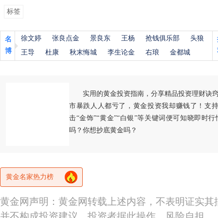
标签
徐文婷
张良点金
景良东
王杨
抢钱俱乐部
头狼
名
博
王导
杜康
秋末悔城
李生论金
右琅
金都城
实用的黄金投资指南，分享精品投资理财诀
市暴跌人人都亏了，黄金投资我却赚钱了！支持
击“金饰”“黄金”“白银”等关键词便可知晓即时
吗？你想抄底黄金吗？
黄金名家热力榜
黄金网声明：黄金网转载上述内容，不表明证实其
并不构成投资建议。投资者据此操作，风险自担。