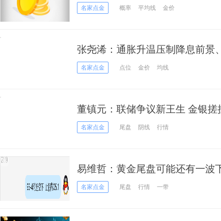
名家点金
概率
平均线
金价
张尧浠：通胀升温压制降息前景
期
名家点金
点位
金价
均线
董镇元：联储争议新王生 金银搓
名家点金
尾盘
阴线
行情
易维哲：黄金尾盘可能还有一波
名家点金
尾盘
行情
一带