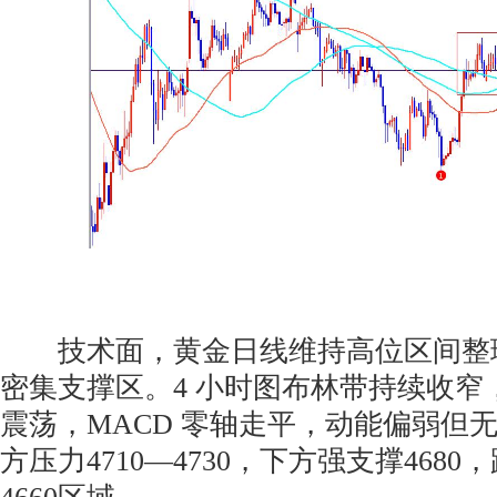
技术面，黄金日线维持高位区间整理，
密集支撑区。4 小时图布林带持续收窄
震荡，MACD 零轴走平，动能偏弱但
方压力4710—4730，下方强支撑4680，