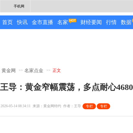
手机网
首页
快讯
金市直播
名家
财经要闻
行情
数据
黄金网
名家点金
>>
>>
正文
王导：黄金窄幅震荡，多点耐心468
2026-05-14 08:34:11
来源：黄金网特约
作者：王导
专栏
专栏