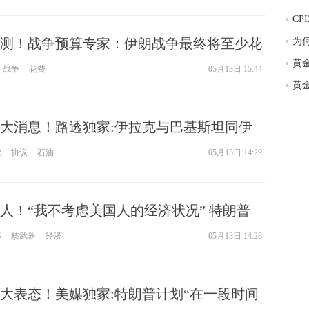
匿
CP
度
测！战争预算专家：伊朗战争最终将至少花
为
徐
师财
1万亿美元
战争
花费
05月13日 15:44
黄
匿
怎
大消息！路透独家:伊拉克与巴基斯坦同伊
徐
略
议
业
协议
石油
05月13日 14:29
htt
人！“我不考虑美国人的经济状况” 特朗普
唯一重要之事
率
核武器
经济
05月13日 14:28
大表态！美媒独家:特朗普计划“在一段时间