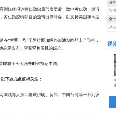
到媒体报道黄仁勋缺席代表团后，致电黄仁勋，邀请
04:0
，黄仁勋应特朗普的邀请出席峰会，以支持美国和本届
04:0
在“空军一号”于阿拉斯加经停加油期间登上了飞机，
视
04:0
他身穿皮衣，背着背包候机的照片。
04:0
即将于今天晚些时候抵达中国。
04:0
，以下这几点值得关注：
04:0
国领导人预计将就伊朗、贸易、中国台湾等一系列议
04:0