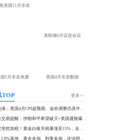
大家第一时间获取最新策略和实时指
焦美国11月非农
导， 关注老师财经号主页：
p://mp.cnfol.com/user/58676
名网友-中金在线手机网：
黄金多，看到什
美联储6月议息会议
位置呢？
文婷：
冲破75，看85-4400附近，行情瞬息
变，盘中机会转瞬即逝。 为了让大家第一
间获取最新策略和实时指导， 关注老师财
主页：http://mp.cnfol.com/user/58676
美国5月非农来袭
美国4月非农数据
名网友-中金在线手机网：
能回撤到30
文婷：
先看破了40会到30，最新策略和实
TOP
更多>>
时指导， 关注老师财经号主页：
p://mp.cnfol.com/user/58676
张尧浠：美国4月CPI超预期、金价调整仍具牛市前...
黄金交易提醒：伊朗和平希望破灭+美国通胀爆表...
名网友-中金在线手机网：
止损多少 老师
印度突然加税！黄金白银关税暴涨至15%，全球贵...
文婷：
7美金
CPI 3.8%落地，黄金未崩、利率未崩，这说明市场...