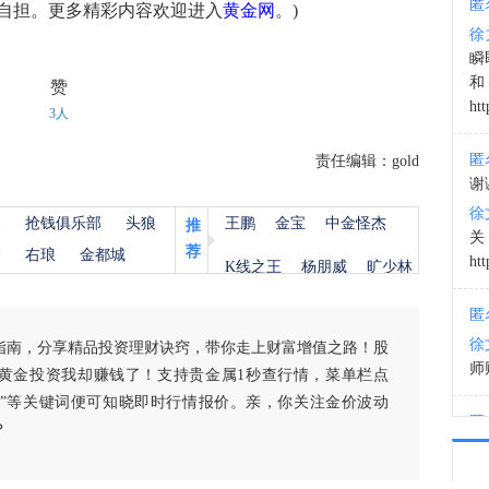
匿
自担。更多精彩内容欢迎进入
黄金网
。)
徐
03:3
瞬
和
赞
htt
3人
匿
责任编辑：gold
谢
徐
杨
抢钱俱乐部
头狼
王鹏
金宝
中金怪杰
推
荐
金
右琅
金都城
htt
K线之王
杨朋威
旷少林
匿
徐
指南，分享精品投资理财诀窍，带你走上财富增值之路！股
师财
黄金投资我却赚钱了！支持贵金属1秒查行情，菜单栏点
白银”等关键词便可知晓即时行情报价。亲，你关注金价波动
匿
？
以
徐