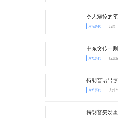
令人震惊的预
费美国纳税人
财经要闻
历史
中东突传一则
朗达成能源协
财经要闻
航运
特朗普语出惊
谈应对伊朗时
财经要闻
支持
特朗普突发重