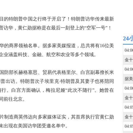
目的特朗普中国之行终于开启了！特朗普访华传来最新
普访华，黄仁勋据称是在最后一刻登上的“空军一号”！
24
的商界领袖名单。据多家美媒报道，总共将有16位美
04:0
业涵盖科技、金融、航空和农业等多个领域。‌‌
04:0
防部长赫格塞思、贸易代表格里尔、白宫副幕僚长米
普出访。特朗普次子埃里克·特朗普及其妻子也将陪同
04:0
行。白宫方面确认，梅拉尼娅“此次不随行”。她曾在
陪同前往北京。
04:0
制造商英伟达向多家媒体证实，其首席执行官黄仁勋
未出现在美国访华团受邀名单中。
04:0