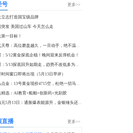
经号
截止至8月4日当周CFTC外汇类非商业持仓报告在金十数据中心更新啦！欢迎点击查看>>
更多>>
1:00
太立志打造国宝级品牌
金十数据8月8日讯，美股周五收盘，道指收涨0.28%，标普500指数涨0.6%，纳指涨1.3%。SpaceX(SPCX.O)大涨15.8%，高通(QCOM.O)涨4.6%，英伟达(NVDA.O)涨2.2%。存储概念股多数收跌，SK海力士(SKHY.O)跌近4%，美光科技(MU.O)跌0.4%。纳斯达克中国金龙指数收涨0.7%。光通信板块大涨，Applied Optoelectronics(AAOI.O)涨9%，Lumentum(LITE.O)涨6.2%，康宁(GLW.N)涨5.4%，迈威尔科技(MRVL.O)涨3.8%。
间突发 美国过山车 今天怎么走
9:11
盘第一目标！
据CNN：美国总统特朗普将于下周一为达琳·格雷厄姆（已故参议员林赛·格雷厄姆的妹妹）举行电话集会。
淘气天尊：高位磨盘越久，一旦动手，绝不温柔！
6:55
槿：5/12黄金探底企稳！晚间迎来反弹机会！
美国加州州长纽森：加州正在为首次购买电动汽车的消费者提供数千美元的购车优惠。现在，购买一辆新的电动汽车最高可节省3500美元，购买二手电动汽车最高可节省1750美元。
李槿：5/13探底回升如期走，趋势不改低多为主！
8:41
要时间窗口即将出现（5月13日早评）
金十数据8月8日讯，截至当天收盘，纽约商品交易所9月交货的轻质原油期货价格上涨89美分，收于每桶78.18美元，涨幅为1.15%；10月交货的伦敦布伦特原油期货价格上涨1.06美元，收于每桶83.55美元，涨幅为1.29%。
老马点金：13号黄金现价4715空，杜绝一切马后炮！
4:08
点精选：AI教育+船舶+创新药+光刻胶
乌克兰总统泽连斯基：在塞尔维亚开始了双边会谈。
董镇元5月13日：通胀爆表能源升，金银锤头还需多
1:32
乌克兰总统泽连斯基对美国参议院通过俄罗斯制裁法案表示感谢。
演直播
更多>>
8:54