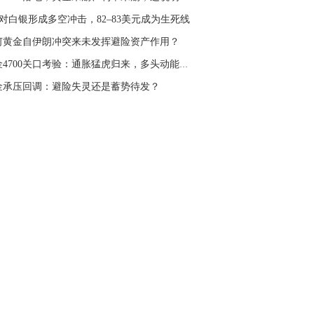
名网友-中金在线手机网：
二十美金的幅
I对白银形成多空冲击，82–83美元成为生死线
。70一50？。
何黄金自伊朗冲突来未发挥避险资产作用？
文婷：
带上止损博弈，实时指导， 关注老
经号主页：http://mp.cnfol.com/user/58676
黄金4700关口考验：通胀猛虎归来，多头动能留存...
金承压回调：避险失灵还是蓄势待发？
名网友-中金在线手机网：
老师好，金现在
样操作？
文婷：
70附近高空，50附近低多，最新策
和实时指导， 关注老师财经号主页：
p://mp.cnfol.com/user/58676