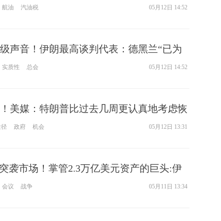
汽油税
航油
汽油税
05月12日 14:52
级声音！伊朗最高谈判代表：德黑兰“已为
准备”
实质性
总会
05月12日 14:52
！美媒：特朗普比过去几周更认真地考虑恢
行动
途径
政府
机会
05月12日 13:31
”突袭市场！掌管2.3万亿美元资产的巨头:伊
美联储加息
会议
战争
05月11日 13:34