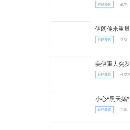
内”暂停征收
财经要闻
战争
伊朗传来重量
所有选项做好
财经要闻
选项
美伊重大突发
复大规模作战
财经要闻
外交
小心“黑天鹅
朗战争恐促使
财经要闻
主席