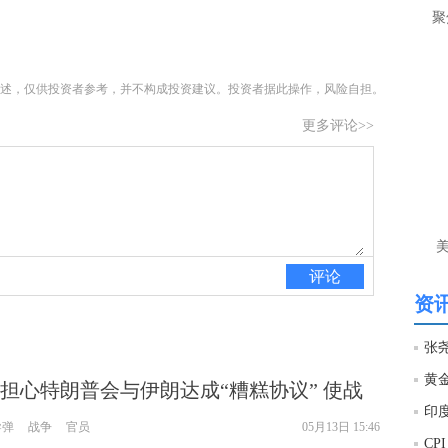
让
聚
htt
述，仅供投资者参考，并不构成投资建议。投资者据此操作，风险自担。
匿
么
更多评论>>
徐
万
时
经号
匿
评论
徐
资讯
htt
担心特朗普会与伊朗达成“糟糕协议” 使战
匿
徐
现
导弹
战争
官员
05月13日 15:46