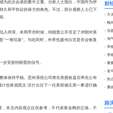
为此次会谈的重中之重。分析人士指出，中国作为伊
财
持久和平协议担保方的角色。不过，部分观察人士已下
04:0
方
期。
晚
03:5
洗
入停滞。本周早些时候，特朗普公开否定了伊朗对美
，是"一堆垃圾"。与此同时，外界也盛传白宫是否会恢复
03:5
李
03:4
步安抚特朗普的信号。
重
03:4
体保持平稳。思科系统公司将在美股收盘后率先公布
热
预计也将就凯文·沃什出任下一任美联储主席一事进行确
03:4
路
03:3
，本文内容观点仅供参考，不代表黄金网的立场，不