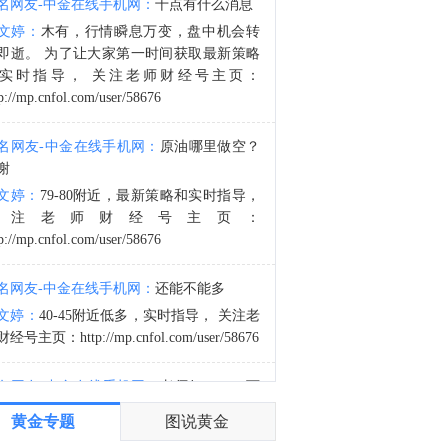
名网友-中金在线手机网：
十点有什么消息
金十数据8月8日讯，当地时间7日获悉，伊朗议会国家安全与外交政策委员会发言人哈桑·卡什卡维表示，伊朗与阿曼已明确霍尔木兹海峡航运相关的谅解备忘录的总体框架，最终文本及具体细节将于近期对外公布。8月6日，伊朗方面公开拟议的霍尔木兹海峡战略管理方案初步文本细节，内容包括禁止敌对方面通过海峡等，违反规定者将被处以最高达货物价值20%的罚款。伊朗近期多次强调，霍尔木兹海峡相关安排应仅由伊朗和阿曼协商决定，绝不接受任何外部势力介入。而美国总统特朗普6日表示，美方正参与有关霍尔木兹海峡的谈判。（央视新闻）
文婷：
木有，行情瞬息万变，盘中机会转
4:11
即逝。 为了让大家第一时间获取最新策略
美国商品期货交易委员会（CFTC）：截至8月4日当周，日元净空头头寸为45,473份合约。欧元净空头头寸为58,091份合约。英镑净空头头寸为57,814份合约。瑞郎净空头头寸为32,822份合约。
实时指导， 关注老师财经号主页：
p://mp.cnfol.com/user/58676
名网友-中金在线手机网：
原油哪里做空？
谢
文婷：
79-80附近，最新策略和实时指导，
关注老师财经号主页：
p://mp.cnfol.com/user/58676
名网友-中金在线手机网：
还能不能多
文婷：
40-45附近低多，实时指导， 关注老
经号主页：http://mp.cnfol.com/user/58676
名网友-中金在线手机网：
老师好，4345可
多吗？
黄金专题
图说黄金
文婷：
40-45附近多，带上止损博弈，为了