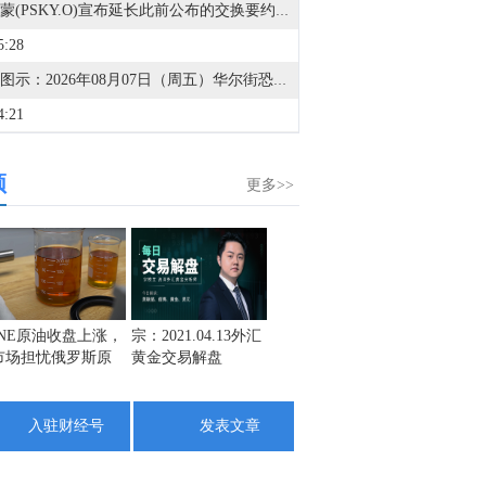
派拉蒙(PSKY.O)宣布延长此前公布的交换要约和要约收购的到期日期。
5:28
金十图示：2026年08月07日（周五）华尔街恐惧与贪婪指数（美盘后）
4:21
据美国证券交易委员会（SEC）文件显示，AT&T(T.N)提交了发行12亿欧元浮动利率全球票据的最终条款文件，该票据将于2028年到期。
频
3:41
更多>>
道琼斯指数8月7日（周五）收盘上涨151.42点，涨幅0.28%，报54036.52点；标普500指数8月7日（周五）收盘上涨47.63点，涨幅0.62%，报7757.59点；纳斯达克综合指数8月7日（周五）收盘上涨342.26点，涨幅1.30%，报26690.62点。
3:36
截止至8月4日当周CFTC商品类商业持仓报告在金十数据中心更新啦！欢迎点击查看>>
3:34
INE原油收盘上涨，
宗：2021.04.13外汇
盛文兵：通胀预期
栾雪：
市场担忧俄罗斯原
黄金交易解盘
再度升温 且看美联
外汇上
截止至8月4日当周CFTC外汇类商业持仓报告在金十数据中心更新啦！欢迎点击查看>>
油出口受阻
储如何应对
3:32
入驻财经号
发表文章
截止至8月4日当周CFTC商品类非商业持仓报告在金十数据中心更新啦！欢迎点击查看>>
3:30