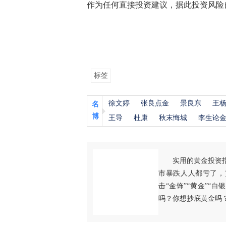
作为任何直接投资建议，据此投资风险
标签
徐文婷
张良点金
景良东
王
名
博
王导
杜康
秋末悔城
李生论
实用的黄金投资
市暴跌人人都亏了，
击“金饰”“黄金”“
吗？你想抄底黄金吗