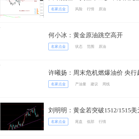
名家点金
风险
行情
原油
何小冰：黄金原油跳空高开
名家点金
状态
范围
原油
许曦扬：周末危机燃爆油价 央行
名家点金
产油量
建议
周线
刘明明：黄金若突破1512/1515
名家点金
尾盘
低部
行情