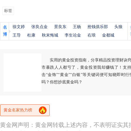
标签
徐文婷
张良点金
景良东
王杨
抢钱俱乐部
头狼
名
博
王导
杜康
秋末悔城
李生论金
右琅
金都城
实用的黄金投资指南，分享精品投资理财诀
市暴跌人人都亏了，黄金投资我却赚钱了！支持
击“金饰”“黄金”“白银”等关键词便可知晓即时
吗？你想抄底黄金吗？
黄金名家热力榜
黄金网声明：黄金网转载上述内容，不表明证实其