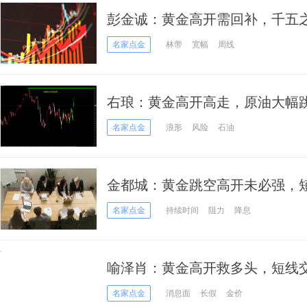
彭金诚：黄金高开需回补，千五
名家点金
林带
宽幅
周线
右琅：黄金高开高走，原油大幅
名家点金
浪形
风险
石油
金都城：黄金跳空高开未必强，
名家点金
持续时间
阻力
降息
喻泽肖：黄金高开救多头，短线
名家点金
消息面
长假
金价