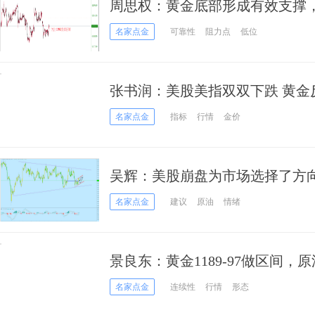
周思权：黄金底部形成有效支撑，
名家点金
可靠性
阻力点
低位
张书润：美股美指双双下跌 黄金
名家点金
指标
行情
金价
吴辉：美股崩盘为市场选择了方向
名家点金
建议
原油
情绪
景良东：黄金1189-97做区间，原油7
名家点金
连续性
行情
形态