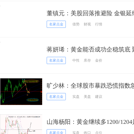
董镇元：美股回落推避险 金银延
名家点金
借势
财视
行情
蒋妍琋：黄金能否成功企稳筑底 聚
名家点金
中性
库存
金价
旷少林：全球股市暴跌恐慌指数急
锋芒
名家点金
实盘
美盘
建议
山海杨阳：黄金继续多1200/120
名家点金
实盘
收口
点位