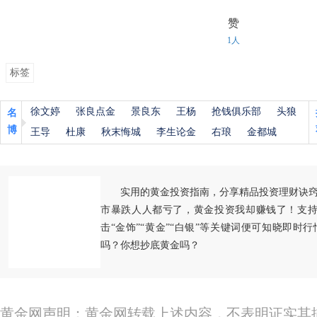
赞
1人
标签
徐文婷
张良点金
景良东
王杨
抢钱俱乐部
头狼
名
博
王导
杜康
秋末悔城
李生论金
右琅
金都城
实用的黄金投资指南，分享精品投资理财诀
市暴跌人人都亏了，黄金投资我却赚钱了！支持
击“金饰”“黄金”“白银”等关键词便可知晓即时
吗？你想抄底黄金吗？
黄金网声明：黄金网转载上述内容，不表明证实其