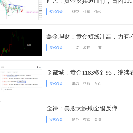
许凡：黄金反其道而行，日内11
名家点金
林带
引线
低位
鑫金理财：黄金短线冲高，力有
名家点金
一波
波幅
一带
金都城：黄金1183多到95，继续
名家点金
形态
指数
盘面
金禄：美股大跌助金银反弹
名家点金
借势
横盘
金价