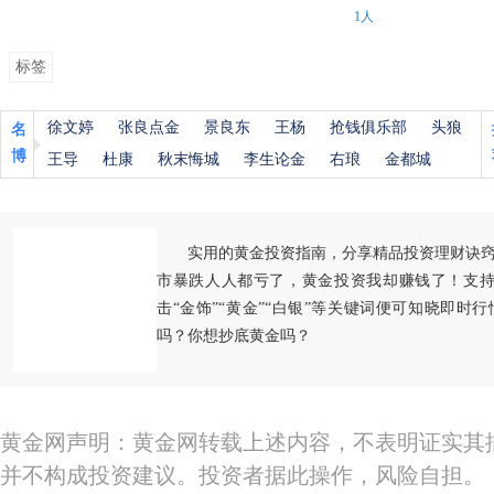
1人
标签
徐文婷
张良点金
景良东
王杨
抢钱俱乐部
头狼
名
博
王导
杜康
秋末悔城
李生论金
右琅
金都城
实用的黄金投资指南，分享精品投资理财诀
市暴跌人人都亏了，黄金投资我却赚钱了！支持
击“金饰”“黄金”“白银”等关键词便可知晓即时
吗？你想抄底黄金吗？
黄金网声明：黄金网转载上述内容，不表明证实其
并不构成投资建议。投资者据此操作，风险自担。