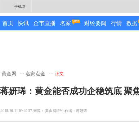
手机网
首页
快讯
金市直播
名家
财经要闻
行情
数据
黄金网
名家点金
>>
>>
正文
蒋妍琋：黄金能否成功企稳筑底 聚焦
2018-10-11 09:49:57
来源：
黄金网特约
作者：蒋妍琋