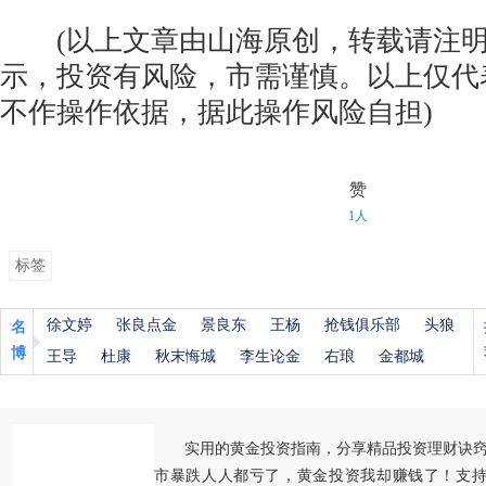
(以上文章由山海原创，转载请注明
示，投资有风险，市需谨慎。以上仅代
不作操作依据，据此操作风险自担)
赞
1人
标签
徐文婷
张良点金
景良东
王杨
抢钱俱乐部
头狼
名
博
王导
杜康
秋末悔城
李生论金
右琅
金都城
实用的黄金投资指南，分享精品投资理财诀
市暴跌人人都亏了，黄金投资我却赚钱了！支持