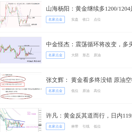
山海杨阳：黄金继续多1200/120
名家点金
实盘
收口
点位
中金怪杰：震荡循环将改变，多
名家点金
大阴
形态
原油
张文辉： 黄金看多终没错 原油
名家点金
低位
原油
高位
许凡：黄金反其道而行，日内11
名家点金
林带
引线
低位