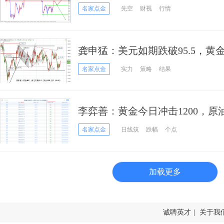
名家点金
先空
财视
行情
龚申猛：美元如期跌破95.5，黄金
名家点金
实力
策略
结果
李弈善：黄金今日冲击1200，原
名家点金
日线筑
跌幅
个点
加载更多
诚聘英才
|
关于我