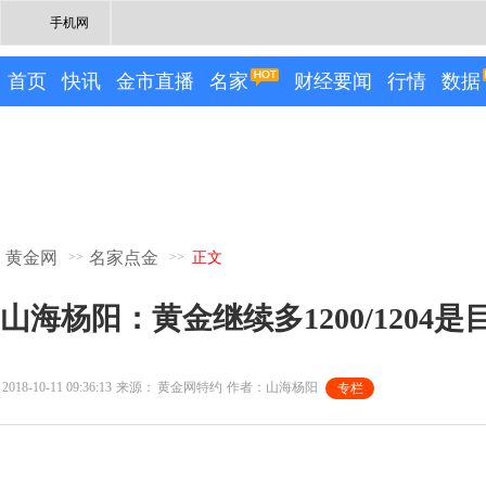
手机网
首页
快讯
金市直播
名家
财经要闻
行情
数据
黄金网
名家点金
>>
>>
正文
山海杨阳：黄金继续多1200/1204是
2018-10-11 09:36:13
来源：
黄金网特约
作者：山海杨阳
专栏