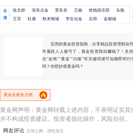
徐文婷
张良点金
景良东
王杨
抢钱俱乐部
头狼
名
博
王导
杜康
秋末悔城
李生论金
右琅
金都城
实用的黄金投资指南，分享精品投资理财诀
市暴跌人人都亏了，黄金投资我却赚钱了！支持
击“金饰”“黄金”“白银”等关键词便可知晓即时
吗？你想抄底黄金吗？
黄金名家热力榜
黄金网声明：黄金网转载上述内容，不表明证实其
并不构成投资建议。投资者据此操作，风险自担。
网友评论
文明上网，理性发言