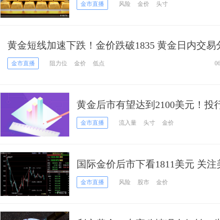
金市直播
风险
金价
头寸
黄金短线加速下跌！金价跌破1835 黄金日内交易
一旦失守该位 金价前景恐转为看跌
金市直播
阻力位
金价
低点
0
黄金后市有望达到2100美元！
金价将在1800上方轻松交投
金市直播
流入量
头寸
金价
国际金价后市下看1811美元 关
金市直播
风险
股市
金价