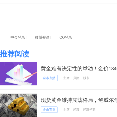
|
|
中金登录
微博登录
QQ登录
推荐阅读
黄金难有决定性的举动！金价18
尔将决定多头命运
金市直播
主席
风险
股市
现货黄金维持震荡格局，鲍威尔危
命！
金市直播
主席
经济
经济学家