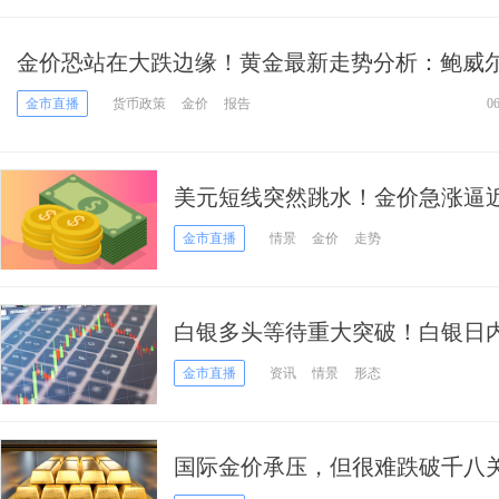
金价恐站在大跌边缘！黄金最新走势分析：鲍威
态料令金价跌向1800美元
金市直播
货币政策
金价
报告
0
美元短线突然跳水！金价急涨逼近
欧元、英镑、日元、澳元和黄金
金市直播
情景
金价
走势
白银多头等待重大突破！白银日
水平 银价恐飙升
金市直播
资讯
情景
形态
国际金价承压，但很难跌破千八