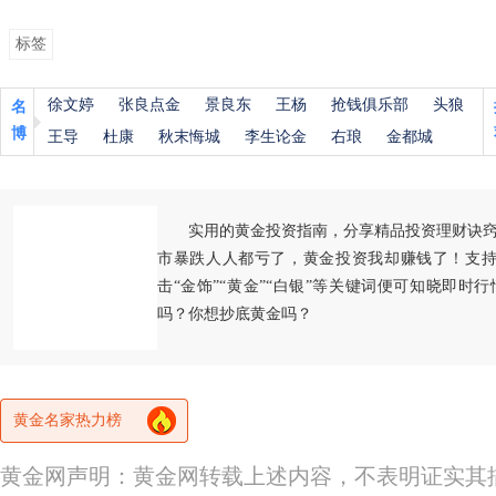
标签
徐文婷
张良点金
景良东
王杨
抢钱俱乐部
头狼
名
博
王导
杜康
秋末悔城
李生论金
右琅
金都城
实用的黄金投资指南，分享精品投资理财诀
市暴跌人人都亏了，黄金投资我却赚钱了！支持
击“金饰”“黄金”“白银”等关键词便可知晓即时
吗？你想抄底黄金吗？
黄金名家热力榜
黄金网声明：黄金网转载上述内容，不表明证实其