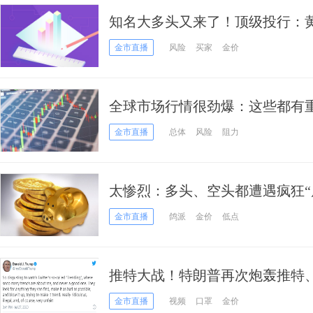
知名大多头又来了！顶级投行：黄
白银剑指30美元
金市直播
风险
买家
金价
全球市场行情很劲爆：这些都有
涨40美元！欧元、英镑、日元、
金市直播
总体
风险
阻力
太惨烈：多头、空头都遭遇疯狂“
幕更加可怕……
金市直播
鸽派
金价
低点
推特大战！特朗普再次炮轰推特
美元涨势昙花一现黄金巨震
金市直播
视频
口罩
金价