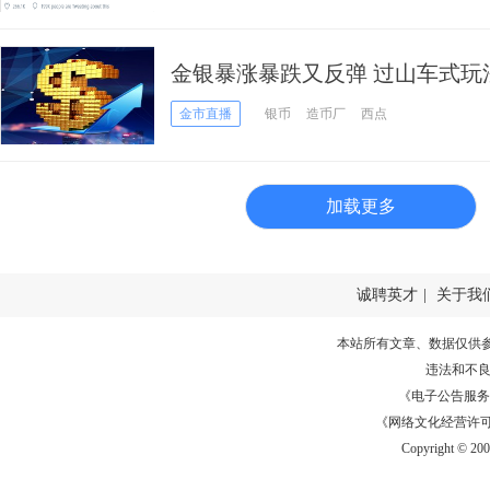
金银暴涨暴跌又反弹 过山车式玩
调修正 造币厂减少金银供应
金市直播
银币
造币厂
西点
加载更多
诚聘英才
|
关于我
本站所有文章、数据仅供
违法和不
《电子公告服务许可证
《网络文化经营许可证》
Copyright © 20