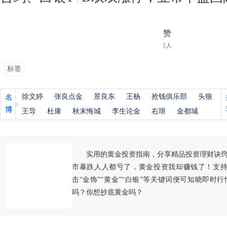
赞
1人
标签
徐文婷
张良点金
景良东
王杨
抢钱俱乐部
头狼
名
博
王导
杜康
秋末悔城
李生论金
右琅
金都城
实用的黄金投资指南，分享精品投资理财诀
市暴跌人人都亏了，黄金投资我却赚钱了！支持
击“金饰”“黄金”“白银”等关键词便可知晓即时
吗？你想抄底黄金吗？