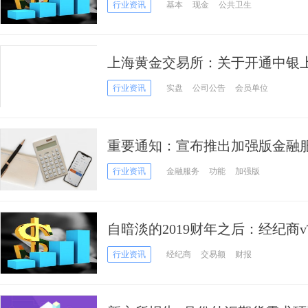
有望实现全年生产目标
行业资讯
基本
现金
公共卫生
上海黄金交易所：关于开通中银
投资基金相关业务的通知
行业资讯
实盘
公司公告
会员单位
重要通知：宣布推出加强版金融服
需要有所规划
行业资讯
金融服务
功能
加强版
自暗淡的2019财年之后：经纪商vTr
年的破纪录表现
行业资讯
经纪商
交易额
财报