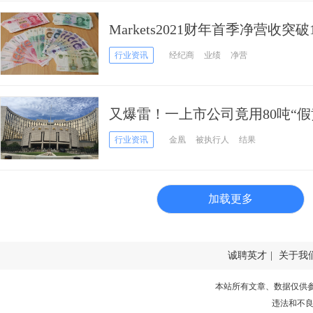
Markets2021财年首季净营收突破
行业资讯
经纪商
业绩
净营
又爆雷！一上市公司竟用80吨“假黄
信托公司被坑惨了
行业资讯
金凰
被执行人
结果
加载更多
诚聘英才
|
关于我
本站所有文章、数据仅供
违法和不