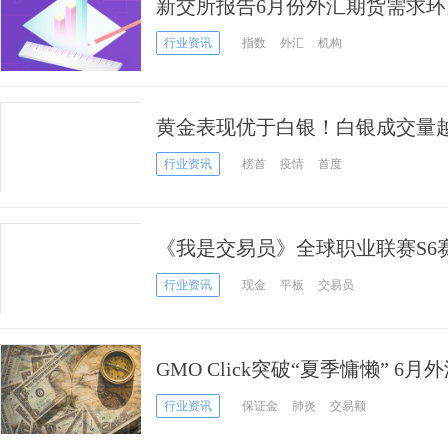
新交所报告6月份外汇期货需求环
行业资讯
指数
外汇
机构
黄金表现优于白银！白银成交量
交易所2020年第6期行情月报
行业资讯
榜首
疫情
首度
《我是交易员》全球职业联赛S6
1632个账户中诞生7大冠军！
行业资讯
现金
平板
交易员
GMO Click突破“夏季慵懒” 
行业资讯
保证金
肺炎
交易额